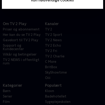
spionage.
Om TV 2 Play
Kanaler
Priser og abonnement
TV 2
Her kan du se TV 2 Play
TV 2 Sport
Gavekort til TV 2 Play
TV 2 News
Support og
TV 2 Echo
Kundecenter
TV 2 Fri
Vilkår og betingelser
TV 2 Charlie
TV 2 NEWS i offentligt
C More
rum
BritBox
SkyShowtime
Oiii
Kategorier
Populært
Børn
Klovn
Serier
Badehotellet
Film
Sygeplejeskolen