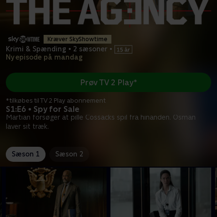
Kræver SkyShowtime
Krimi & Spænding
•
2 sæsoner
•
Ny episode på mandag
Prøv TV 2 Play*
*tilkøbes til TV 2 Play abonnement
S1:E6 • Spy for Sale
Martian forsøger at pille Cossacks spil fra hinanden. Osman
laver sit træk.
Sæson 1
Sæson 2