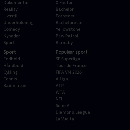
Dokumentar
X Factor
Reality
Bachelor
Livsstil
Forræder
Underholdning
Bachelorette
Comedy
Yellowstone
Nyheder
Paw Patrol
Sport
Barnaby
Sport
Populær sport
Fodbold
3F Superliga
Håndbold
Tour de France
Cykling
FIFA VM 2026
Tennis
A Liga
Badminton
ATP
WTA
NFL
Serie A
Diamond League
La Vuelta