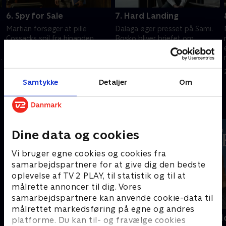
6. Spy for Sale
7. Hard Landing
Martian forsøger at pille
Dalaga øger presset på Sami.
Cossacks spil fra hinanden.
Bosko bliver briefet om
Osman laver sit træk.
omfanget af Valhalla, og
,
Martian bliver tvunget til at
10. marts 2025 • 44 min
tage affære, da Poppys liv er
17. marts 2025 • 44 min
truet.
Samtykke
Detaljer
Om
Andre så også
Dine data og cookies
Vi bruger egne cookies og cookies fra
samarbejdspartnere for at give dig den bedste
oplevelse af TV 2 PLAY, til statistik og til at
målrette annoncer til dig. Vores
samarbejdspartnere kan anvende cookie-data til
målrettet markedsføring på egne og andres
The Hunting Party
Inspector M
platforme. Du kan til- og fravælge cookies