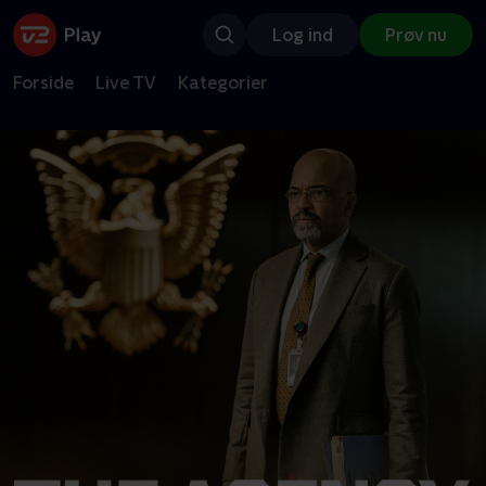
Log ind
Prøv nu
Forside
Live TV
Kategorier