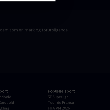
er dem som en mørk og foruroligende
port
Populær sport
odbold
3F Superliga
åndbold
Tour de France
ykling
FIFA VM 2026