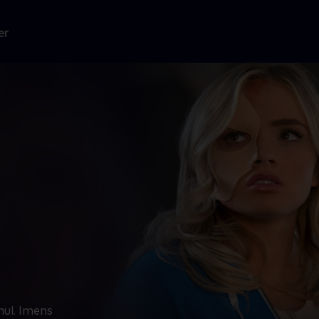
er
hul. Imens