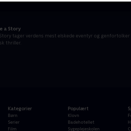
e a Story
 Story tager verdens mest elskede eventyr og genfortolk
k thriller.
Kategorier
Populært
S
Børn
Klovn
F
Serier
Badehotellet
H
Film
Sygeplejeskolen
C