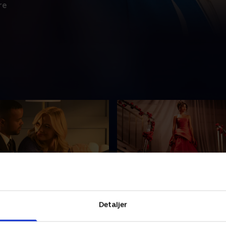
re
er One Fan
5. New Pages
Detaljer
river musik igen. Andre
Ashley føler, at hun stadig er
relationen til Beau.
Beau forsøger at give hende