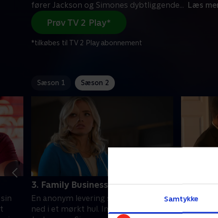
fører Jackson og Simones dybtliggende
...
Læs me
Prøv TV 2 Play*
*tilkøbes til TV 2 Play abonnement
Sæson 1
Sæson 2
3. Family Business
4. Numb
 sin
En anonym levering sender Ashley
Ashley sk
Samtykke
t
ned i et mørkt hul. Imens fører
bemærker 