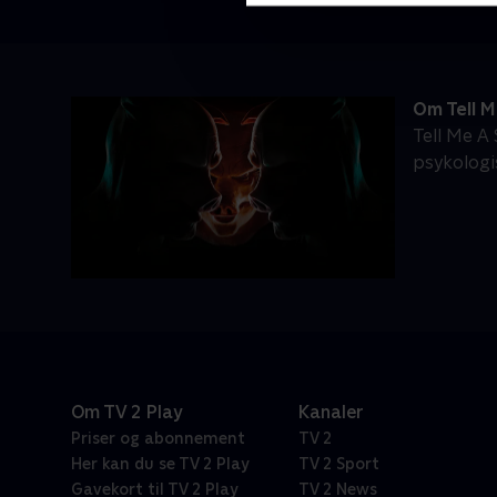
Om Tell M
Tell Me A
psykologis
Om TV 2 Play
Kanaler
Priser og abonnement
TV 2
Her kan du se TV 2 Play
TV 2 Sport
Gavekort til TV 2 Play
TV 2 News