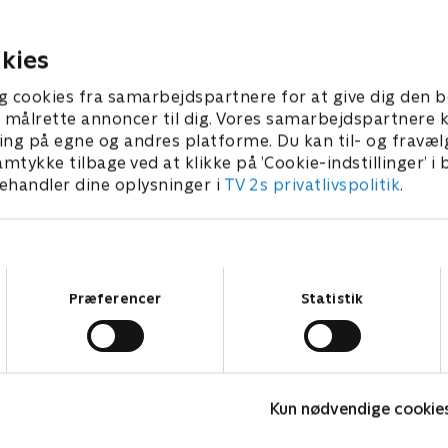
jælper Simone, der søger
Simone og Jackson tager til 
dheden.
fest for at konfrontere Vero
kies
 • 51 min
1. juli 2021 • 41 min
g cookies fra samarbejdspartnere for at give dig den b
l at målrette annoncer til dig. Vores samarbejdspartner
ing på egne og andres platforme. Du kan til- og fravæl
amtykke tilbage ved at klikke på ’Cookie-indstillinger’ i
handler dine oplysninger i
TV 2s privatlivspolitik
.
Samtykkevalg
Præferencer
Statistik
The Au Pair
Kun nødvendige cookie
Krimi & Spænding • 1 sæsoner
K