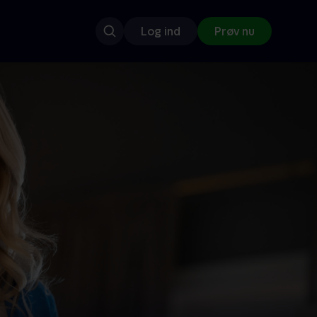
Log ind
Prøv nu