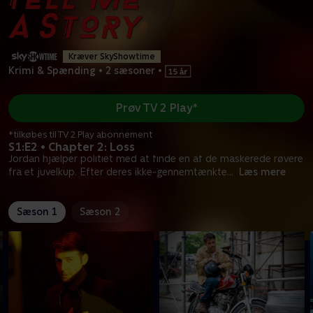
Kræver SkyShowtime
Krimi & Spænding
•
2 sæsoner
•
Prøv TV 2 Play*
*tilkøbes til TV 2 Play abonnement
S1:E2 • Chapter 2: Loss
Jordan hjælper politiet med at finde en af de maskerede røvere
fra et juvelkup. Efter deres ikke-gennemtænkte
...
Læs mere
Sæson 1
Sæson 2