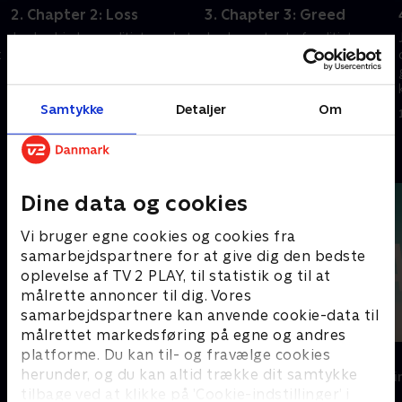
2. Chapter 2: Loss
3. Chapter 3: Greed
Jordan hjælper politiet med at
Jordan er træt af politiets
t
finde en af de maskerede
efterforskning, og hans behov
røvere fra et juvelkup. Efter
for svar nærmer sig en
deres ikke-gennemtænkte
besættelse. Kayla er fast
engangsknald forsøger Kayla at
besluttet på at holde sit
Samtykke
Detaljer
Om
1. juli 2021 • 45 min
1. juli 2021 • 50 min
holde sig fra Nick.
forhold til Nick hemmeligt.
Andre så også
Dine data og cookies
Vi bruger egne cookies og cookies fra
samarbejdspartnere for at give dig den bedste
oplevelse af TV 2 PLAY, til statistik og til at
målrette annoncer til dig. Vores
samarbejdspartnere kan anvende cookie-data til
målrettet markedsføring på egne og andres
platforme. Du kan til- og fravælge cookies
Top Dog
The Au Pair
herunder, og du kan altid trække dit samtykke
Krimi & Spænding • 1 sæsoner
Krimi & Spændi
tilbage ved at klikke på ’Cookie-indstillinger’ i