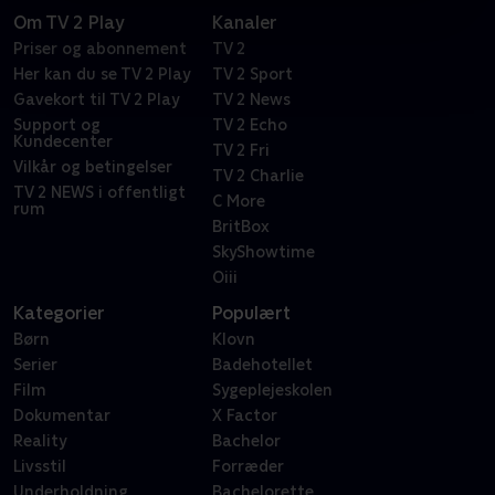
Om TV 2 Play
Kanaler
Priser og abonnement
TV 2
Her kan du se TV 2 Play
TV 2 Sport
Gavekort til TV 2 Play
TV 2 News
Support og
TV 2 Echo
Kundecenter
TV 2 Fri
Vilkår og betingelser
TV 2 Charlie
TV 2 NEWS i offentligt
C More
rum
BritBox
SkyShowtime
Oiii
Kategorier
Populært
Børn
Klovn
Serier
Badehotellet
Film
Sygeplejeskolen
Dokumentar
X Factor
Reality
Bachelor
Livsstil
Forræder
Underholdning
Bachelorette