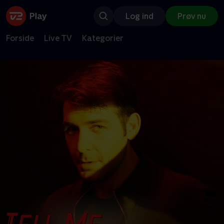
Log ind
Prøv nu
Forside
Live TV
Kategorier