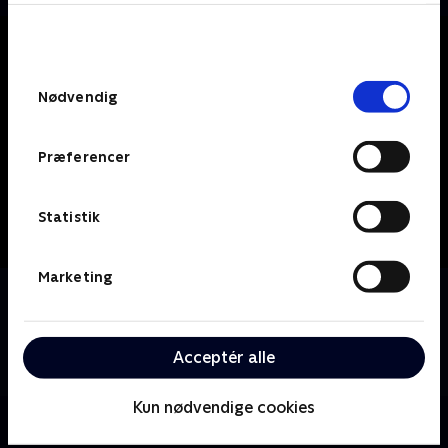
bunden af siden. Læs mere om hvordan TV 2
behandler dine oplysninger i
TV 2s privatlivspolitik
.
Samtykkevalg
Nødvendig
Præferencer
Statistik
Marketing
Om Tell Me a Story
Tell Me A Story tager verdens mest elskede eventyr
og genfortolker dem som en mørk og foruroligende
Acceptér alle
psykologisk thriller.
Kun nødvendige cookies