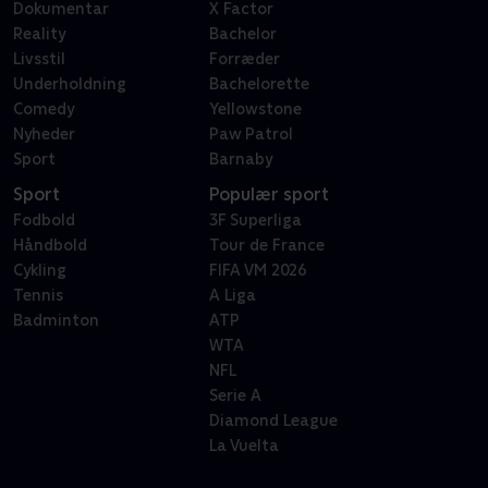
Dokumentar
X Factor
Reality
Bachelor
Livsstil
Forræder
Underholdning
Bachelorette
Comedy
Yellowstone
Nyheder
Paw Patrol
Sport
Barnaby
Sport
Populær sport
Fodbold
3F Superliga
Håndbold
Tour de France
Cykling
FIFA VM 2026
Tennis
A Liga
Badminton
ATP
WTA
NFL
Serie A
Diamond League
La Vuelta