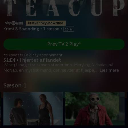
Kræver SkyShowtime
Krimi & Spænding
•
1 sæson
•
Prøv TV 2 Play*
*tilkøbes til TV 2 Play abonnement
S1:E4 • I hjertet af landet
På vej tilbage fra skoven støder Arlo, Meryl og Nicholas på
McNab, en mystisk mand, der hævder at hjælpe,
...
Læs mere
Sæson 1