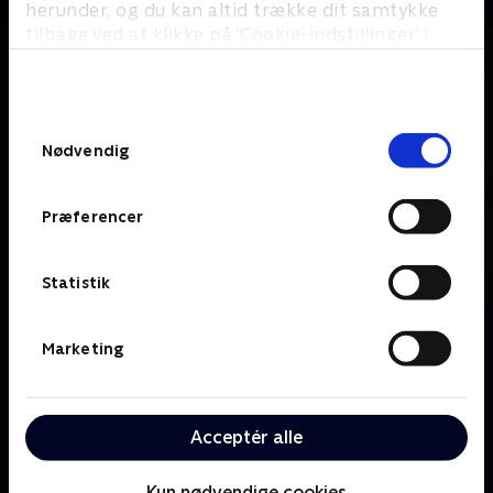
herunder, og du kan altid trække dit samtykke
tilbage ved at klikke på ’Cookie-indstillinger’ i
bunden af siden. Læs mere om hvordan TV 2
behandler dine oplysninger i
TV 2s privatlivspolitik
.
Samtykkevalg
Nødvendig
Præferencer
Statistik
Om Teacup
Marketing
Der sker mærkelige ting på en families afsondrede
gård i Georgia. Dyrene er rastløse, deres lille søn er
gået ind i skoven og kommer forvirret og forandret
Acceptér alle
tilbage. En mystisk mand i gasmaske maler blå
streger på jorden. Sammen med naboerne må
Kun nødvendige cookies
familien konfrontere en ukendt og dødelig trussel