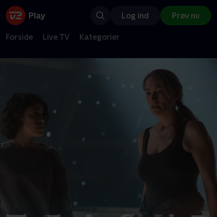
Log ind
Prøv nu
Forside
Live TV
Kategorier