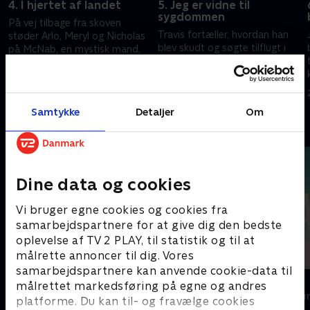
4. I hjertet af landet
5. Jeg er vidne til
sygdommen
På vej tilbage fra skoven
Travis fortæller, hvordan han
støder Arlo, Meryl og Nicholas
blev skudt og søgte tilflugt i
på McNab, en mystisk mand,
Navarros’ kælder. James indser,
der hævder at hjælpe, men hvis
at familien er i overhængende
sande hensigter forbliver uklare
14. december 2024 • 31 min
fare
21. december 2024 • 49 min
Samtykke
Detaljer
Om
Andre så også
Dine data og cookies
Vi bruger egne cookies og cookies fra
samarbejdspartnere for at give dig den bedste
oplevelse af TV 2 PLAY, til statistik og til at
målrette annoncer til dig. Vores
samarbejdspartnere kan anvende cookie-data til
Top Dog
The Au Pair
målrettet markedsføring på egne og andres
Krimi & Spænding • 1 sæsoner
Krimi & Spændi
platforme. Du kan til- og fravælge cookies