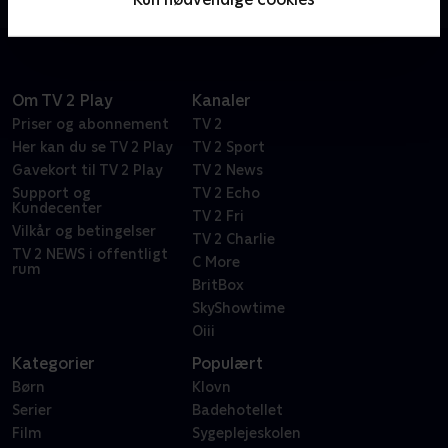
Om TV 2 Play
Kanaler
Priser og abonnement
TV 2
Her kan du se TV 2 Play
TV 2 Sport
Gavekort til TV 2 Play
TV 2 News
Support og
TV 2 Echo
Kundecenter
TV 2 Fri
Vilkår og betingelser
TV 2 Charlie
TV 2 NEWS i offentligt
C More
rum
BritBox
SkyShowtime
Oiii
Kategorier
Populært
Børn
Klovn
Serier
Badehotellet
Film
Sygeplejeskolen