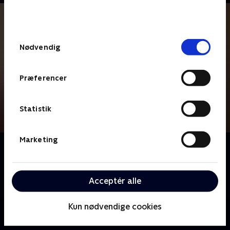
bunden af siden. Læs mere om hvordan TV 2
behandler dine oplysninger i
TV 2s privatlivspolitik
.
Samtykkevalg
Nødvendig
Præferencer
Statistik
Marketing
Om Tannie redder maden
Tannie har viet sit liv til at indsamle overskudsmad og
uddele den til dem, der har svært ved at få pengene
Acceptér alle
til at række.
Kun nødvendige cookies