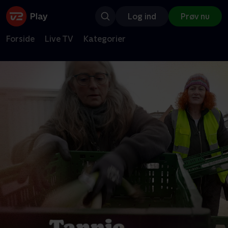
Log ind
Prøv nu
Forside
Live TV
Kategorier