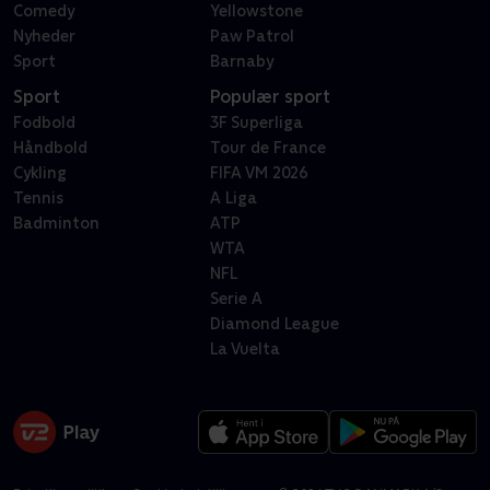
Comedy
Yellowstone
Nyheder
Paw Patrol
Sport
Barnaby
Sport
Populær sport
Fodbold
3F Superliga
Håndbold
Tour de France
Cykling
FIFA VM 2026
Tennis
A Liga
Badminton
ATP
WTA
NFL
Serie A
Diamond League
La Vuelta