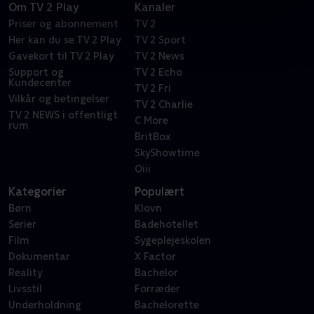
Om TV 2 Play
Kanaler
Priser og abonnement
TV 2
Her kan du se TV 2 Play
TV 2 Sport
Gavekort til TV 2 Play
TV 2 News
Support og
TV 2 Echo
Kundecenter
TV 2 Fri
Vilkår og betingelser
TV 2 Charlie
TV 2 NEWS i offentligt
C More
rum
BritBox
SkyShowtime
Oiii
Kategorier
Populært
Børn
Klovn
Serier
Badehotellet
Film
Sygeplejeskolen
Dokumentar
X Factor
Reality
Bachelor
Livsstil
Forræder
Underholdning
Bachelorette