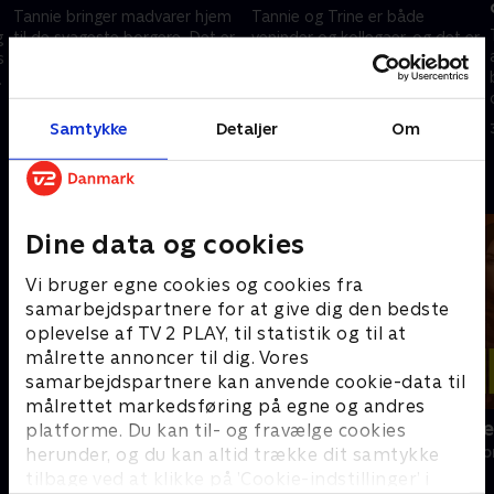
Tannie bringer madvarer hjem
Tannie og Trine er både
g
til de svageste borgere. Det er
veninder og kollegaer, og det er
s
nemlig ikke alle, der har kræfter
aldrig kedeligt, når de to
til fysisk at møde op til
ildsjæle rykker ud for at
uddelingen i Nakskov.
indsamle overskudsmad.
20. maj 2026 • 11 min
27. maj 2026 • 9 min
Samtykke
Detaljer
Om
Andre så også
Dine data og cookies
Vi bruger egne cookies og cookies fra
samarbejdspartnere for at give dig den bedste
oplevelse af TV 2 PLAY, til statistik og til at
målrette annoncer til dig. Vores
samarbejdspartnere kan anvende cookie-data til
målrettet markedsføring på egne og andres
Emil skruer ned
Irina i stykke
platforme. Du kan til- og fravælge cookies
Livsstil • 1 sæsoner
Livsstil • 1 sæs
herunder, og du kan altid trække dit samtykke
tilbage ved at klikke på ’Cookie-indstillinger’ i