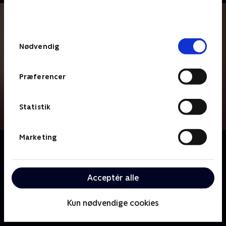
bunden af siden. Læs mere om hvordan TV 2
behandler dine oplysninger i
TV 2s privatlivspolitik
.
Samtykkevalg
Nødvendig
Præferencer
Statistik
Marketing
Om Tannie redder maden
Tannie har viet sit liv til at indsamle overskudsmad og
uddele den til dem, der har svært ved at få pengene
Acceptér alle
til at række.
Kun nødvendige cookies