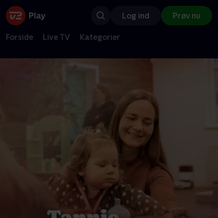
Log ind
Prøv nu
Forside
Live TV
Kategorier