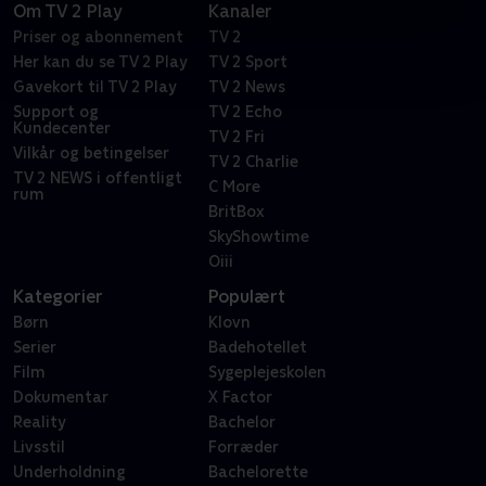
Om TV 2 Play
Kanaler
Priser og abonnement
TV 2
Her kan du se TV 2 Play
TV 2 Sport
Gavekort til TV 2 Play
TV 2 News
Support og
TV 2 Echo
Kundecenter
TV 2 Fri
Vilkår og betingelser
TV 2 Charlie
TV 2 NEWS i offentligt
C More
rum
BritBox
SkyShowtime
Oiii
Kategorier
Populært
Børn
Klovn
Serier
Badehotellet
Film
Sygeplejeskolen
Dokumentar
X Factor
Reality
Bachelor
Livsstil
Forræder
Underholdning
Bachelorette