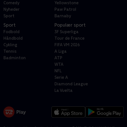
Comedy
Yellowstone
Nyheder
Paw Patrol
Sport
Barnaby
Sport
Populær sport
Fodbold
3F Superliga
Håndbold
Tour de France
Cykling
FIFA VM 2026
Tennis
A Liga
Badminton
ATP
WTA
NFL
Serie A
Diamond League
La Vuelta