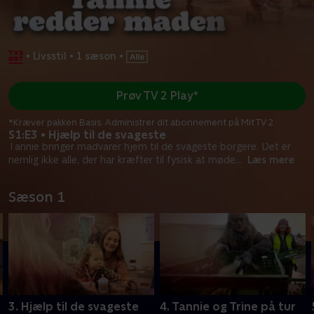
•
Livsstil
•
1 sæson
•
Prøv TV 2 Play*
*Kræver pakken Basis. Administrer dit abonnement på Mit TV 2.
S1:E3 • Hjælp til de svageste
Tannie bringer madvarer hjem til de svageste borgere. Det er
nemlig ikke alle, der har kræfter til fysisk at møde
...
Læs mere
Sæson 1
3. Hjælp til de svageste
4. Tannie og Trine på tur