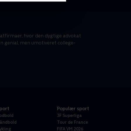
atfirmaer, hvor den dygtige advokat
en genial, men umotiveret college-
port
Populær sport
odbold
3F Superliga
åndbold
Tour de France
ykling
FIFA VM 2026