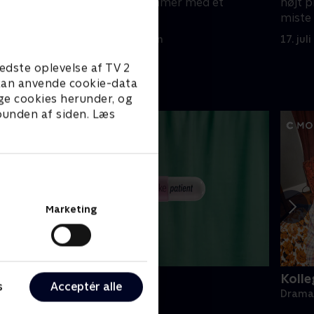
øgsmål
britisk firma kommer med et
højt p
fristende tilbud.
miste 
skyldi
17. juli 2025 • 41 min
17. jul
edste oplevelse af TV 2
e kan anvende cookie-data
ge cookies herunder, og
 bunden af siden. Læs
Marketing
ake Patient
Kolle
s
Acceptér alle
rama • 1 sæsoner
Drama 