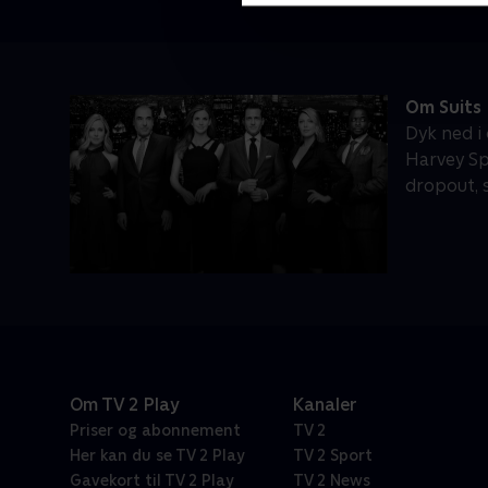
Om Suits
Dyk ned i
Harvey Sp
dropout, 
Om TV 2 Play
Kanaler
Priser og abonnement
TV 2
Her kan du se TV 2 Play
TV 2 Sport
Gavekort til TV 2 Play
TV 2 News