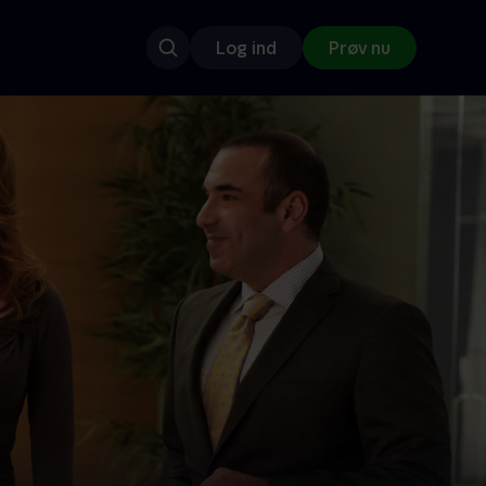
Log ind
Prøv nu