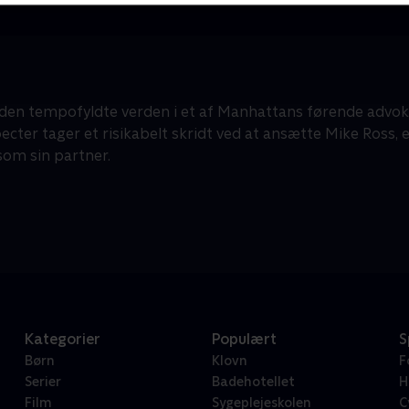
 den tempofyldte verden i et af Manhattans førende advok
ecter tager et risikabelt skridt ved at ansætte Mike Ross, 
som sin partner.
Kategorier
Populært
S
Børn
Klovn
F
Serier
Badehotellet
H
Film
Sygeplejeskolen
C