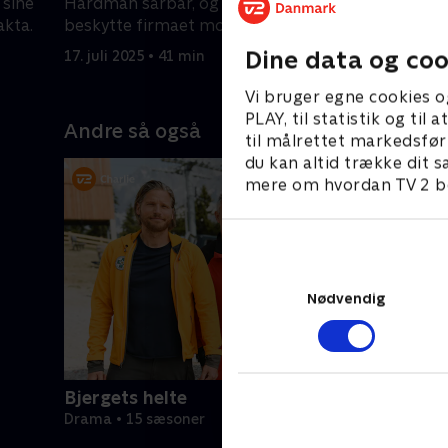
 sine
Hardman sårbar, og Harvey må
kønsdiskr
akta.
beskytte firmaet mod en rival.
17. juli 20
Dine data og coo
17. juli 2025 • 41 min
Vi bruger egne cookies o
PLAY, til statistik og ti
Andre så også
til målrettet markedsfør
du kan altid trække dit s
mere om hvordan TV 2 be
Nødvendig
Bjergets helte
Drama • 15 sæsoner