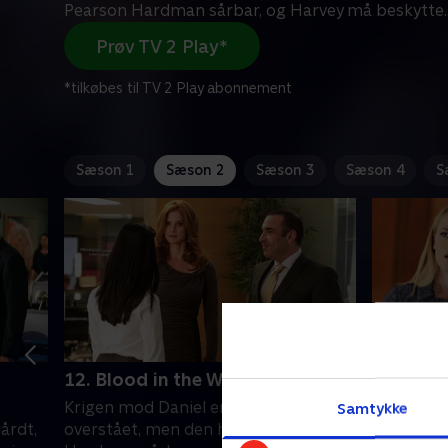
Pearson Hardman sårbar, og Harvey må beskytte
.
Prøv TV 2 Play*
*tilkøbes til TV 2 Play abonnement
Sæson 1
Sæson 2
Sæson 3
Sæson 4
S
12. Blood in the Water
13. Zane
Krigen mod Daniel er muligvis
Harvey st
Samtykke
årdt,
overstået, men den har gjort Pearson
Robert Za