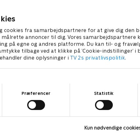
imination.
tilbage med et vanvittigt s
mod Jessica.
25 • 41 min
kies
17. juli 2025 • 41 min
g cookies fra samarbejdspartnere for at give dig den b
l at målrette annoncer til dig. Vores samarbejdspartner
ing på egne og andres platforme. Du kan til- og fravæl
amtykke tilbage ved at klikke på ’Cookie-indstillinger’ i
handler dine oplysninger i
TV 2s privatlivspolitik
.
Samtykkevalg
Præferencer
Statistik
Happy fucking Pride
F
Kun nødvendige cookie
Drama • 1 sæsoner
D