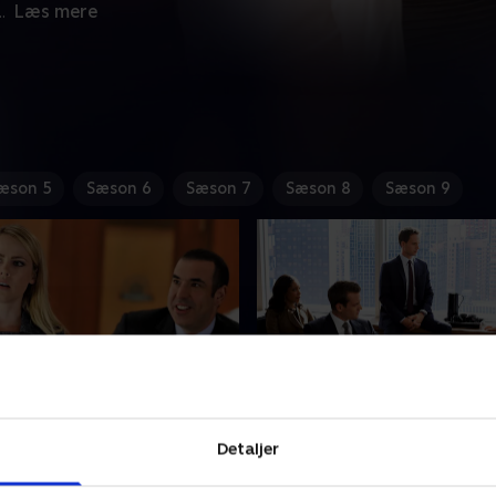
..
Læs mere
æson 5
Sæson 6
Sæson 7
Sæson 8
Sæson 9
 vs. Zane
14. He's Back
Detaljer
år ansigt til ansigt med
Da firmaets ressourcer er pr
ne, Rachels far, i en sag om
det yderste, vender Daniel