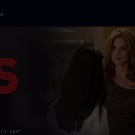
er
har gjort