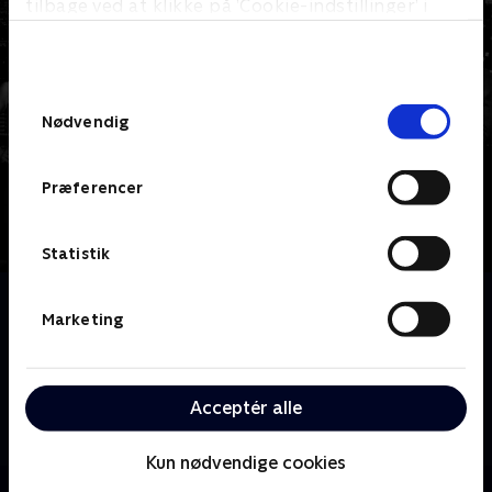
tilbage ved at klikke på ’Cookie-indstillinger’ i
bunden af siden. Læs mere om hvordan TV 2
behandler dine oplysninger i
TV 2s privatlivspolitik
.
Samtykkevalg
Nødvendig
Præferencer
Statistik
Om Suits
Marketing
Dyk ned i den tempofyldte verden i et af Manhattans
førende advokatfirmaer, hvor den dygtige advokat
Harvey Specter tager et risikabelt skridt ved at
Acceptér alle
ansætte Mike Ross, en genial, men umotiveret
college-dropout, som sin partner.
Kun nødvendige cookies