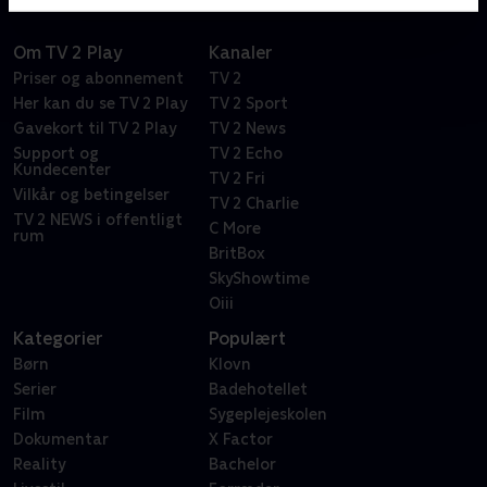
Om TV 2 Play
Kanaler
Priser og abonnement
TV 2
Her kan du se TV 2 Play
TV 2 Sport
Gavekort til TV 2 Play
TV 2 News
Support og
TV 2 Echo
Kundecenter
TV 2 Fri
Vilkår og betingelser
TV 2 Charlie
TV 2 NEWS i offentligt
C More
rum
BritBox
SkyShowtime
Oiii
Kategorier
Populært
Børn
Klovn
Serier
Badehotellet
Film
Sygeplejeskolen
Dokumentar
X Factor
Reality
Bachelor