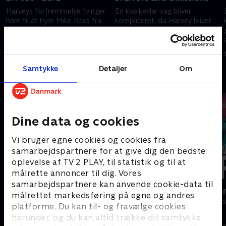
Harveys forfremmelse tvinger
En klokkeklar sag bliver
ham til at hyre Mike Ross fra
kompliceret, da Harvey bliver
Harvard Law, der er blot et lille
anklaget for en upassende
problem.
affære med en gift kvinde.
17. juli 2025 • 42 min
17. juli 2025 • 41 min
Samtykke
Detaljer
Om
Andre så også
Dine data og cookies
Vi bruger egne cookies og cookies fra
samarbejdspartnere for at give dig den bedste
oplevelse af TV 2 PLAY, til statistik og til at
målrette annoncer til dig. Vores
samarbejdspartnere kan anvende cookie-data til
Bjergets helte
Happy fucki
målrettet markedsføring på egne og andres
Drama • 15 sæsoner
Drama • 1 sæso
platforme. Du kan til- og fravælge cookies
herunder, og du kan altid trække dit samtykke