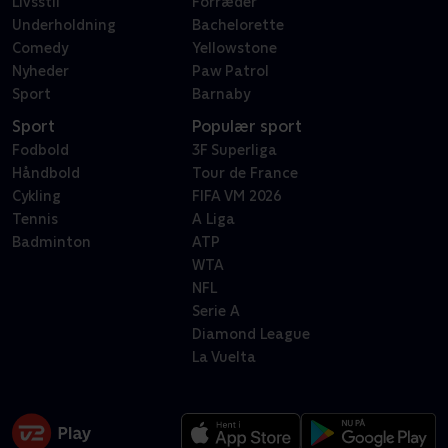
Livsstil
Forræder
Underholdning
Bachelorette
Comedy
Yellowstone
Nyheder
Paw Patrol
Sport
Barnaby
Sport
Populær sport
Fodbold
3F Superliga
Håndbold
Tour de France
Cykling
FIFA VM 2026
Tennis
A Liga
Badminton
ATP
WTA
NFL
Serie A
Diamond League
La Vuelta