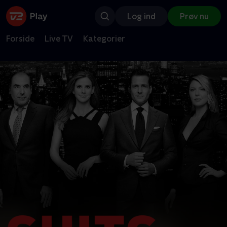
Log ind
Prøv nu
Forside
Live TV
Kategorier