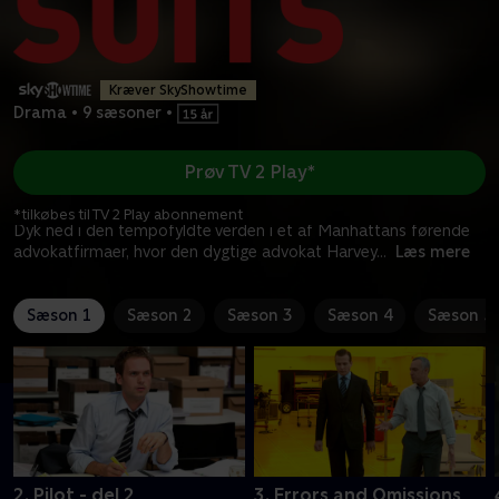
Kræver SkyShowtime
Drama
•
9 sæsoner
•
Prøv TV 2 Play*
*tilkøbes til TV 2 Play abonnement
Dyk ned i den tempofyldte verden i et af Manhattans førende
advokatfirmaer, hvor den dygtige advokat Harvey
...
Læs mere
Sæson 1
Sæson 2
Sæson 3
Sæson 4
Sæson 5
2. Pilot - del 2
3. Errors and Omissions