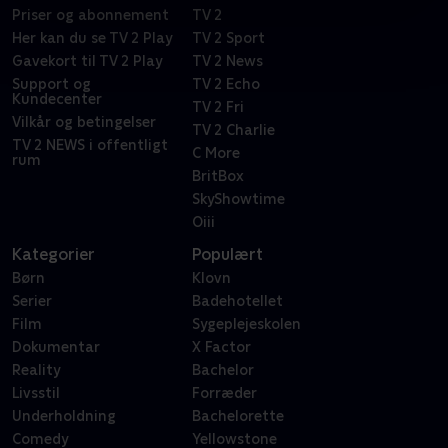
Priser og abonnement
TV 2
Her kan du se TV 2 Play
TV 2 Sport
Gavekort til TV 2 Play
TV 2 News
Support og
TV 2 Echo
Kundecenter
TV 2 Fri
Vilkår og betingelser
TV 2 Charlie
TV 2 NEWS i offentligt
C More
rum
BritBox
SkyShowtime
Oiii
Kategorier
Populært
Børn
Klovn
Serier
Badehotellet
Film
Sygeplejeskolen
Dokumentar
X Factor
Reality
Bachelor
Livsstil
Forræder
Underholdning
Bachelorette
Comedy
Yellowstone