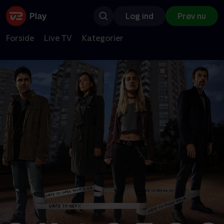
Log ind
Prøv nu
Forside
Live TV
Kategorier