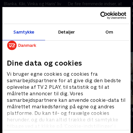
Blanka, Kiki, Vinka og Haris' liv
De fire fremmede indser, at
kolliderer i en voldelig
betjent Kalic og gangster
hændelse.
Danilo stiller for mange
spørgsmål
2. juni 2023 • 46 min
2. juni 2023 • 50 min
Samtykke
Detaljer
Om
Andre så også
Dine data og cookies
Vi bruger egne cookies og cookies fra
samarbejdspartnere for at give dig den bedste
oplevelse af TV 2 PLAY, til statistik og til at
målrette annoncer til dig. Vores
samarbejdspartnere kan anvende cookie-data til
målrettet markedsføring på egne og andres
Klovn
Badehotelle
platforme. Du kan til- og fravælge cookies
Komedie • 11 sæsoner
Drama • 10 sæs
herunder, og du kan altid trække dit samtykke
tilbage ved at klikke på ’Cookie-indstillinger’ i
bunden af siden. Læs mere om hvordan TV 2