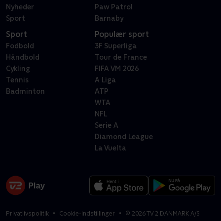
Nyheder
Paw Patrol
Sport
Barnaby
Sport
Populær sport
Fodbold
3F Superliga
Håndbold
Tour de France
Cykling
FIFA VM 2026
Tennis
A Liga
Badminton
ATP
WTA
NFL
Serie A
Diamond League
La Vuelta
Privatlivspolitik
Cookie-indstillinger
©
2026
TV 2 DANMARK A/S