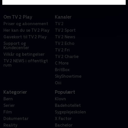
Om TV 2 Play
Kanaler
Priser og abonnement
TV 2
Her kan du se TV 2 Play
TV 2 Sport
Gavekort til TV 2 Play
TV 2 News
Support og
TV 2 Echo
Kundecenter
TV 2 Fri
Vilkår og betingelser
TV 2 Charlie
TV 2 NEWS i offentligt
C More
rum
BritBox
SkyShowtime
Oiii
Kategorier
Populært
Børn
Klovn
Serier
Badehotellet
Film
Sygeplejeskolen
Dokumentar
X Factor
Reality
Bachelor