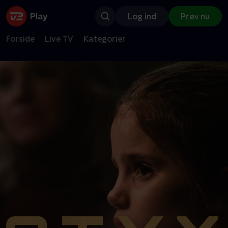
Log ind
Prøv nu
Forside
Live TV
Kategorier