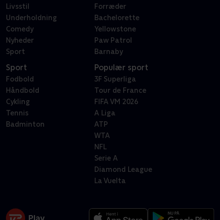
Livsstil
Forræder
Underholdning
Bachelorette
Comedy
Yellowstone
Nyheder
Paw Patrol
Sport
Barnaby
Sport
Populær sport
Fodbold
3F Superliga
Håndbold
Tour de France
Cykling
FIFA VM 2026
Tennis
A Liga
Badminton
ATP
WTA
NFL
Serie A
Diamond League
La Vuelta