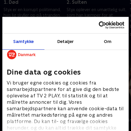
1. Død
2. Sulten
Styx er en korrupt politimand,
Styx oplever en umættelig sult,
hvis lig skyller op på stranden.
som han kæmper for at
Han åbner øjnene, men han
kontrollere, og det får ham til
kan ikke længere mærke nogen
at søge hjælp hos Dr. Stijn
puls
Vrancken.
12. maj 2025 • 52 min
12. maj 2025 • 55 min
Samtykke
Detaljer
Om
Andre så også
Dine data og cookies
Vi bruger egne cookies og cookies fra
samarbejdspartnere for at give dig den bedste
oplevelse af TV 2 PLAY, til statistik og til at
målrette annoncer til dig. Vores
samarbejdspartnere kan anvende cookie-data til
Jægerne
Top Dog
målrettet markedsføring på egne og andres
Krimi & Spænding • 1 sæsoner
Krimi & Spændi
platforme. Du kan til- og fravælge cookies
herunder, og du kan altid trække dit samtykke