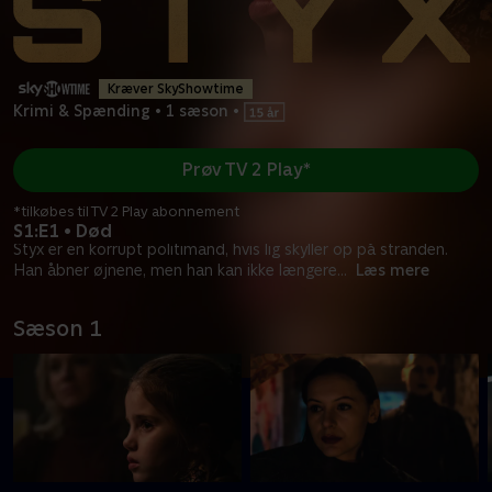
Kræver SkyShowtime
Krimi & Spænding
•
1 sæson
•
Prøv TV 2 Play*
*tilkøbes til TV 2 Play abonnement
S1:E1 • Død
Styx er en korrupt politimand, hvis lig skyller op på stranden.
Han åbner øjnene, men han kan ikke længere
...
Læs mere
Sæson 1