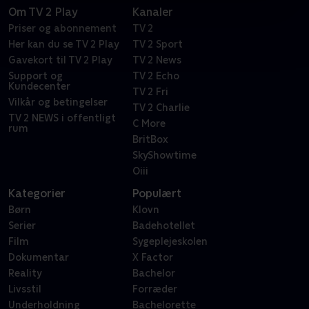
Om TV 2 Play
Kanaler
Priser og abonnement
TV 2
Her kan du se TV 2 Play
TV 2 Sport
Gavekort til TV 2 Play
TV 2 News
Support og
TV 2 Echo
Kundecenter
TV 2 Fri
Vilkår og betingelser
TV 2 Charlie
TV 2 NEWS i offentligt
C More
rum
BritBox
SkyShowtime
Oiii
Kategorier
Populært
Børn
Klovn
Serier
Badehotellet
Film
Sygeplejeskolen
Dokumentar
X Factor
Reality
Bachelor
Livsstil
Forræder
Underholdning
Bachelorette