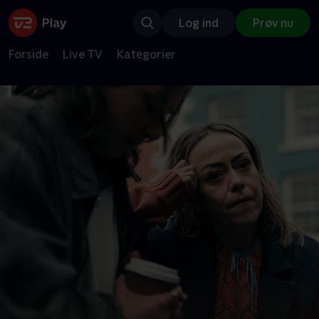
Log ind
Prøv nu
Forside
Live TV
Kategorier