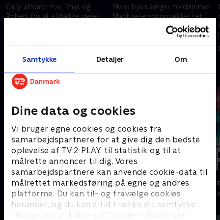
Caryl afhører Eve, Rhys og
Mens byen sørger, fordømmer
Robert for at afdække deres
Mabli reservoirprojektet i et
rolle i den tragiske hændelse,
følelsesladet digt. Hendes ord
,
mens Mablis hemmelige
genforener hende med Hari i
faderskabstest truer med at
kampen mod udvidelsen.
12. november 2025 • 44 min
12. november 2025 • 45 min
splitte familien.
Samtykke
Detaljer
Om
Andre så også
Dine data og cookies
Vi bruger egne cookies og cookies fra
samarbejdspartnere for at give dig den bedste
oplevelse af TV 2 PLAY, til statistik og til at
målrette annoncer til dig. Vores
samarbejdspartnere kan anvende cookie-data til
Skadestuen i Holby
Happy fucki
målrettet markedsføring på egne og andres
platforme. Du kan til- og fravælge cookies
Drama • 1 sæsoner
Drama • 1 sæso
herunder, og du kan altid trække dit samtykke
tilbage ved at klikke på ’Cookie-indstillinger’ i