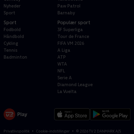
Nyheder
Paw Patrol
Sport
Barnaby
Sport
Populær sport
Fodbold
3F Superliga
Håndbold
Tour de France
Cykling
FIFA VM 2026
Tennis
A Liga
Badminton
ATP
WTA
NFL
Serie A
Diamond League
La Vuelta
Privatlivspolitik
Cookie-indstillinger
©
2026
TV 2 DANMARK A/S