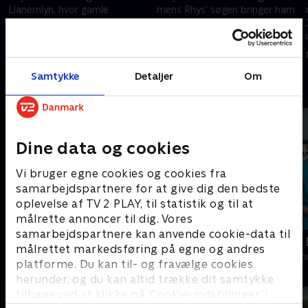
Llanemlyn, hvor gamle
mens Rhys' søgen bringer ham
hemmeligheder dukker op
ansigt til ansigt med Eve.
under en protest mod
12. november 2025 • 47 min
dæmningen.
12. november 2025 • 45 min
Samtykke
Detaljer
Om
Andre så også
Dine data og cookies
Vi bruger egne cookies og cookies fra
samarbejdspartnere for at give dig den bedste
oplevelse af TV 2 PLAY, til statistik og til at
målrette annoncer til dig. Vores
samarbejdspartnere kan anvende cookie-data til
Familier som vores
Hospitalet i
målrettet markedsføring på egne og andres
Drama • 1 sæsoner
Drama • 1 sæso
platforme. Du kan til- og fravælge cookies
herunder, og du kan altid trække dit samtykke
tilbage ved at klikke på ’Cookie-indstillinger’ i