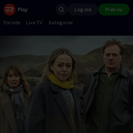
Log ind
Prøv nu
Forside
Live TV
Kategorier