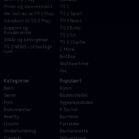
Priser og abonnement
TV 2
Her kan du se TV 2 Play
TV 2 Sport
Gavekort til TV 2 Play
TV 2 News
Support og
TV 2 Echo
Kundecenter
TV 2 Fri
Vilkår og betingelser
TV 2 Charlie
TV 2 NEWS i offentligt
C More
rum
BritBox
SkyShowtime
Oiii
Kategorier
Populært
Børn
Klovn
Serier
Badehotellet
Film
Sygeplejeskolen
Dokumentar
X Factor
Reality
Bachelor
Livsstil
Forræder
Underholdning
Bachelorette
Comedy
Yellowstone