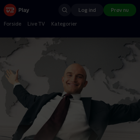
Log ind
Prøv nu
Forside
Live TV
Kategorier