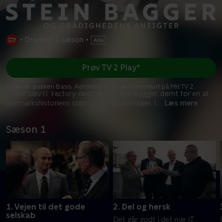
•
Drama
•
1 sæson
•
Prøv TV 2 Play*
*Kræver pakken Basis. Administrer dit abonnement på Mit TV 2.
I 2009 blev IT Factory-direktøren, Stein Bagger, dømt for en af
danmarkshistoriens største svindelskandaler. I
...
Læs mere
Sæson 1
1. Vejen til det gode
2. Del og hersk
selskab
Det går godt i det nye IT