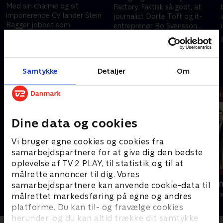
Med sin charme og sit
Factory. Faktisk så godt, at
imponerende CV lander Stein
journalist Dorte Toft og it-
Bagger jobbet som
entreprenør Bo Svensson
administrerende direktør i IT
begynder at stille
1. marts 2026 • 45 min
Factory. Men da firmaet
spørgsmålstegn ved firmaets
22. februar 2026 • 40 min
rammer bunden, har Stein en
vækst.
plan.
Samtykke
Detaljer
Om
Andre så også
Dine data og cookies
Vi bruger egne cookies og cookies fra
samarbejdspartnere for at give dig den bedste
oplevelse af TV 2 PLAY, til statistik og til at
målrette annoncer til dig. Vores
Efterforskningen
Familier som
samarbejdspartnere kan anvende cookie-data til
Drama • 1 sæsoner
Drama • 1 sæso
målrettet markedsføring på egne og andres
platforme. Du kan til- og fravælge cookies
herunder, og du kan altid trække dit samtykke