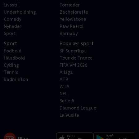
Livsstil
Forræder
Underholdning
Bachelorette
Comedy
Yellowstone
Nyheder
Paw Patrol
Sport
Barnaby
Sport
Populær sport
Fodbold
3F Superliga
Håndbold
Tour de France
Cykling
FIFA VM 2026
Tennis
A Liga
Badminton
ATP
WTA
NFL
Serie A
Diamond League
La Vuelta