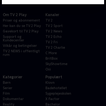
Om TV 2 Play
Kanaler
Priser og abonnement
TV 2
Her kan du se TV 2 Play
TV 2 Sport
Gavekort til TV 2 Play
TV 2 News
Support og
TV 2 Echo
Kundecenter
TV 2 Fri
Vilkår og betingelser
TV 2 Charlie
TV 2 NEWS i offentligt
C More
rum
BritBox
SkyShowtime
Oiii
Kategorier
Populært
Børn
Klovn
Serier
Badehotellet
Film
Sygeplejeskolen
Dokumentar
X Factor
Reality
Bachelor