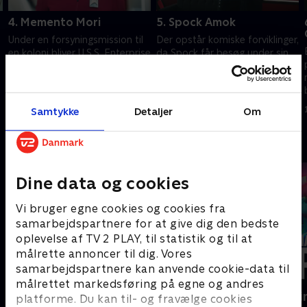
4. Memento Mori
5. Spock Amok
Under en forsyningsmission til
Der opstår komiske forviklinger,
en koloni bliver U.S.S. Enterprise
da Spock får besøg under sin
angrebet af en ondskabsfuld
og kaptajn Pikes vigtige
kraft.
forhandlinger med en ny og
usædvanlig race.
27. maj 2022 • 51 min
3. juni 2022 • 49 min
Samtykke
Detaljer
Om
Andre så også
Dine data og cookies
Vi bruger egne cookies og cookies fra
samarbejdspartnere for at give dig den bedste
oplevelse af TV 2 PLAY, til statistik og til at
målrette annoncer til dig. Vores
samarbejdspartnere kan anvende cookie-data til
målrettet markedsføring på egne og andres
The Rainmaker
Happy fucki
platforme. Du kan til- og fravælge cookies