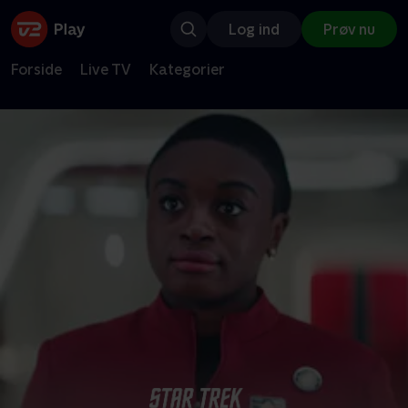
Log ind
Prøv nu
Forside
Live TV
Kategorier