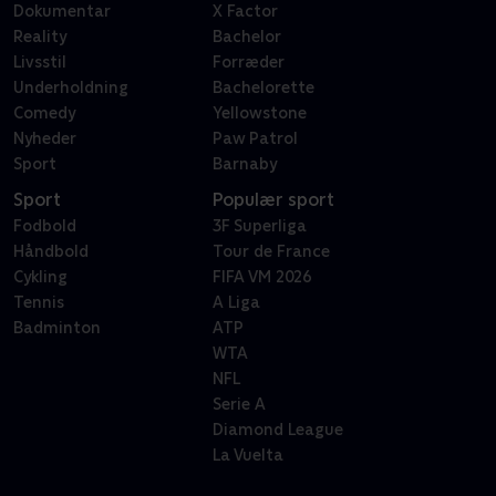
Dokumentar
X Factor
Reality
Bachelor
Livsstil
Forræder
Underholdning
Bachelorette
Comedy
Yellowstone
Nyheder
Paw Patrol
Sport
Barnaby
Sport
Populær sport
Fodbold
3F Superliga
Håndbold
Tour de France
Cykling
FIFA VM 2026
Tennis
A Liga
Badminton
ATP
WTA
NFL
Serie A
Diamond League
La Vuelta