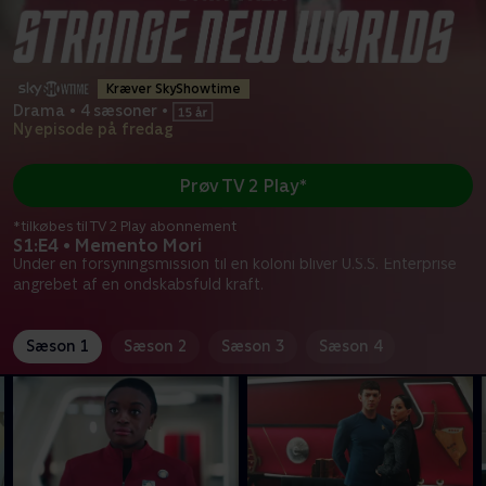
Kræver SkyShowtime
Drama
•
4 sæsoner
•
Ny episode på fredag
Prøv TV 2 Play*
*tilkøbes til TV 2 Play abonnement
S1:E4 • Memento Mori
Under en forsyningsmission til en koloni bliver U.S.S. Enterprise
angrebet af en ondskabsfuld kraft.
Sæson 1
Sæson 2
Sæson 3
Sæson 4