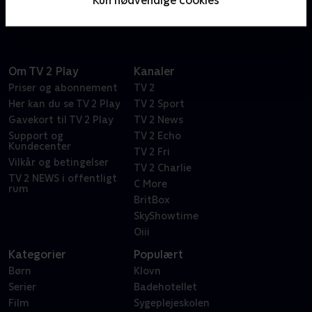
Kun nødvendige cookies
til at udforske nye verdener i galaksen.
Om TV 2 Play
Kanaler
Priser og abonnement
TV 2
Her kan du se TV 2 Play
TV 2 Sport
Gavekort til TV 2 Play
TV 2 News
Support og
TV 2 Echo
Kundecenter
TV 2 Fri
Vilkår og betingelser
TV 2 Charlie
TV 2 NEWS i offentligt
C More
rum
BritBox
SkyShowtime
Oiii
Kategorier
Populært
Børn
Klovn
Serier
Badehotellet
Film
Sygeplejeskolen