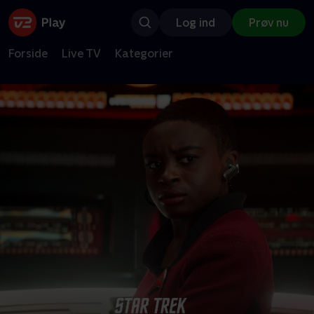
Log ind
Prøv nu
Forside
Live TV
Kategorier