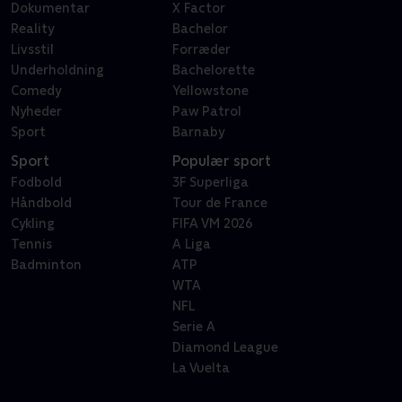
Dokumentar
X Factor
Reality
Bachelor
Livsstil
Forræder
Underholdning
Bachelorette
Comedy
Yellowstone
Nyheder
Paw Patrol
Sport
Barnaby
Sport
Populær sport
Fodbold
3F Superliga
Håndbold
Tour de France
Cykling
FIFA VM 2026
Tennis
A Liga
Badminton
ATP
WTA
NFL
Serie A
Diamond League
La Vuelta