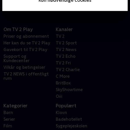
til at udforske nye verdener i galaksen.
Om TV 2 Play
Kanaler
Priser og abonnement
TV 2
Her kan du se TV 2 Play
TV 2 Sport
Gavekort til TV 2 Play
TV 2 News
Support og
TV 2 Echo
Kundecenter
TV 2 Fri
Vilkår og betingelser
TV 2 Charlie
TV 2 NEWS i offentligt
C More
rum
BritBox
SkyShowtime
Oiii
Kategorier
Populært
Børn
Klovn
Serier
Badehotellet
Film
Sygeplejeskolen