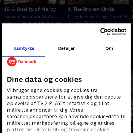
10. A Quality of Mercy
1. The Broken Circle
I sæsonfinalen tror kaptajn
Et nødopkald tvinger Spock til
s
Pike, at han er undsluppet sin
at flyve USS Enterprise og
skæbne, men får så besøg af
besætningen ind i det
sit fremtidige jeg, der viser
omstridte rum
ham følgerne af hans
8. juli 2022 • 60 min
16. juni 2023 • 50 min
handlinger.
Samtykke
Detaljer
Om
Andre så også
Dine data og cookies
Vi bruger egne cookies og cookies fra
samarbejdspartnere for at give dig den bedste
oplevelse af TV 2 PLAY, til statistik og til at
målrette annoncer til dig. Vores
samarbejdspartnere kan anvende cookie-data til
målrettet markedsføring på egne og andres
The Rainmaker
Happy fucki
platforme. Du kan til- og fravælge cookies