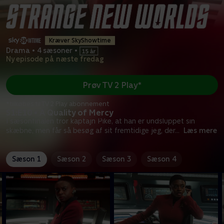
Kræver SkyShowtime
Drama
•
4 sæsoner
•
Ny episode på næste fredag
Prøv TV 2 Play*
*tilkøbes til TV 2 Play abonnement
S1:E10 • A Quality of Mercy
I sæsonfinalen tror kaptajn Pike, at han er undsluppet sin
skæbne, men får så besøg af sit fremtidige jeg, der
...
Læs mere
Sæson 1
Sæson 2
Sæson 3
Sæson 4