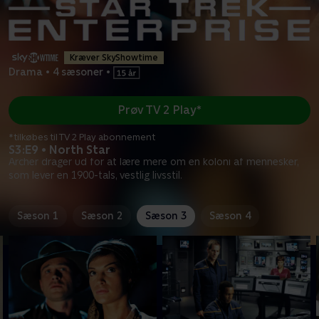
Kræver SkyShowtime
Drama
•
4 sæsoner
•
Prøv TV 2 Play*
*tilkøbes til TV 2 Play abonnement
S3:E9 • North Star
Archer drager ud for at lære mere om en koloni af mennesker,
som lever en 1900-tals, vestlig livsstil.
Sæson 1
Sæson 2
Sæson 3
Sæson 4