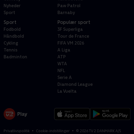
Nyheder
Paw Patrol
Sport
Barnaby
Sport
Populær sport
Fodbold
3F Superliga
Håndbold
Tour de France
Cykling
FIFA VM 2026
Tennis
A Liga
Badminton
ATP
WTA
NFL
Serie A
Diamond League
La Vuelta
Privatlivspolitik
Cookie-indstillinger
©
2026
TV 2 DANMARK A/S