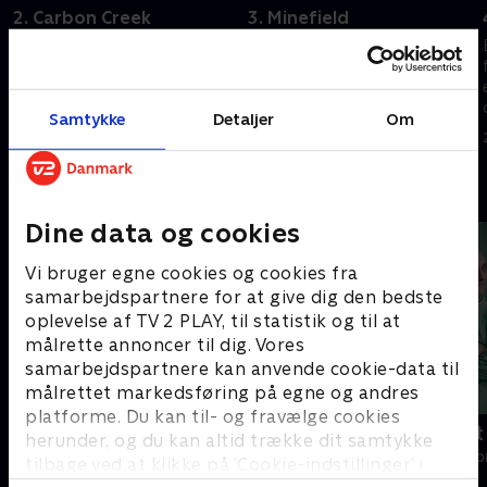
2. Carbon Creek
3. Minefield
T'Pol deler en vulcanhistorie og
Reed skal deaktivere et våben,
hævder, at en slægtning til
der snart detoneres, og som
hende nødlandede i Carbon
sidder fast i Enterprises skrog.
Creek.
22. september 2023 • 41 min
Samtykke
Detaljer
Om
22. september 2023 • 41 min
Andre så også
Dine data og cookies
Vi bruger egne cookies og cookies fra
samarbejdspartnere for at give dig den bedste
oplevelse af TV 2 PLAY, til statistik og til at
målrette annoncer til dig. Vores
samarbejdspartnere kan anvende cookie-data til
målrettet markedsføring på egne og andres
platforme. Du kan til- og fravælge cookies
Happy fucking Pride
Fake Patient
herunder, og du kan altid trække dit samtykke
Drama • 1 sæsoner
Drama • 1 sæso
tilbage ved at klikke på ’Cookie-indstillinger’ i