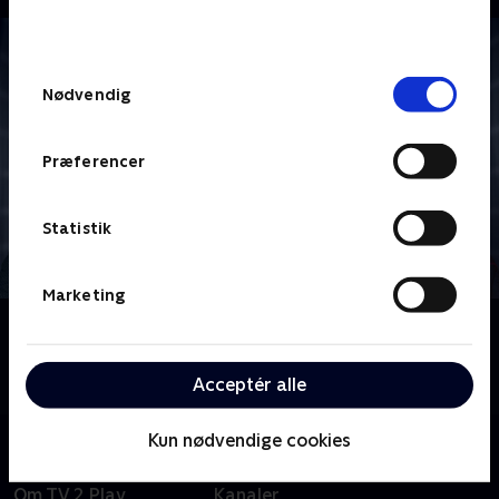
bunden af siden. Læs mere om hvordan TV 2
behandler dine oplysninger i
TV 2s privatlivspolitik
.
Samtykkevalg
Nødvendig
Præferencer
Statistik
Marketing
Om Star Trek: Enterprise
Følg besætningen på rumskibet Enterprise i deres
tidlige pionerdage med udforskning af det ydre rum.
Acceptér alle
Kun nødvendige cookies
Om TV 2 Play
Kanaler