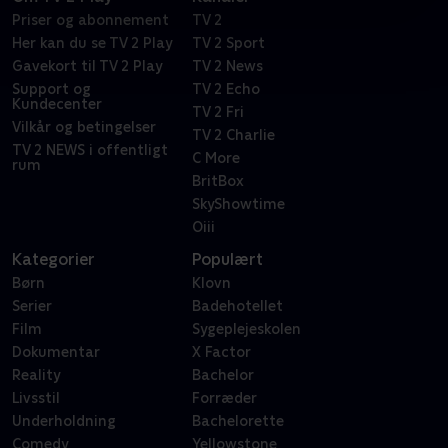
Priser og abonnement
TV 2
Her kan du se TV 2 Play
TV 2 Sport
Gavekort til TV 2 Play
TV 2 News
Support og
TV 2 Echo
Kundecenter
TV 2 Fri
Vilkår og betingelser
TV 2 Charlie
TV 2 NEWS i offentligt
C More
rum
BritBox
SkyShowtime
Oiii
Kategorier
Populært
Børn
Klovn
Serier
Badehotellet
Film
Sygeplejeskolen
Dokumentar
X Factor
Reality
Bachelor
Livsstil
Forræder
Underholdning
Bachelorette
Comedy
Yellowstone