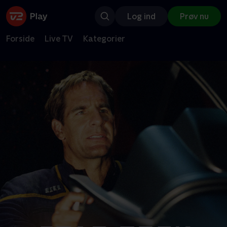
Log ind
Prøv nu
Forside
Live TV
Kategorier