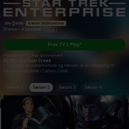
Kræver SkyShowtime
Drama
•
4 sæsoner
•
Prøv TV 2 Play*
*tilkøbes til TV 2 Play abonnement
S2:E2 • Carbon Creek
T'Pol deler en vulcanhistorie og hævder, at en slægtning til
hende nødlandede i Carbon Creek.
Sæson 1
Sæson 2
Sæson 3
Sæson 4