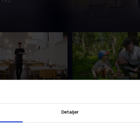
 TV 2.
 på og så kører bussen
3. Michelin eller svupser
pille til sæsonåbningen!
Dommen fra Michelin Guiden
nders serverer ny menu,
Presset stiger for chefkokk
buterer som tjener, og
Anders, der hele tiden skal 
Detaljer
 Pernille byder gæster
mellem at være ambitiøs c
n på Badehotellet
familiefar. .
r 2024 • 14 min
24. oktober 2024 • 14 min