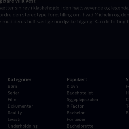
 bare Villa Vest
 sætter sin røv i klaskehøjde i den højtsvævende og legendari
ordre den stereotype forestilling om, hvad Michelin og de
e med deres helt særlige nordjyske tilgang. Kan de to ting
Kategorier
Populært
S
Børn
Klovn
F
Serier
Badehotellet
H
Film
Sygeplejeskolen
C
Dokumentar
X Factor
T
Reality
Bachelor
B
Livsstil
Forræder
Underholdning
Bachelorette