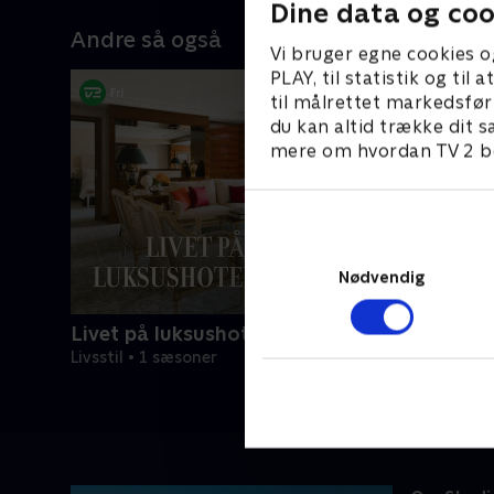
Dine data og coo
Andre så også
Vi bruger egne cookies o
PLAY, til statistik og ti
til målrettet markedsfør
du kan altid trække dit s
mere om hvordan TV 2 be
Nødvendig
Livet på luksushotellet
Livsstil • 1 sæsoner