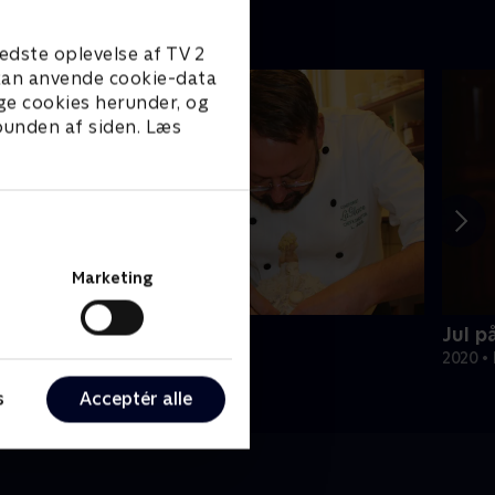
edste oplevelse af TV 2
e kan anvende cookie-data
ge cookies herunder, og
 bunden af siden. Læs
Marketing
ytår hos La Glace
Jul p
018 • Livsstil • 37 min
2020 • 
s
Acceptér alle