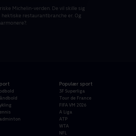
ske Michelin-verden. De vil skille sig
n hektiske restaurantbranche er. Og
 harmonere?.
port
Populær sport
odbold
3F Superliga
åndbold
Tour de France
ykling
FIFA VM 2026
ennis
A Liga
adminton
ATP
WTA
NFL