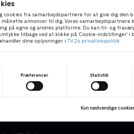
kies
g cookies fra samarbejdspartnere for at give dig den b
l at målrette annoncer til dig. Vores samarbejdspartner
ing på egne og andres platforme. Du kan til- og fravæl
amtykke tilbage ved at klikke på ’Cookie-indstillinger’ i
handler dine oplysninger i
TV 2s privatlivspolitik
.
Samtykkevalg
Præferencer
Statistik
Julelys for millioner
N
2022 • Livsstil • 46 min
2
Kun nødvendige cookie