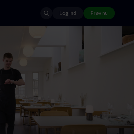
Log ind
Prøv nu