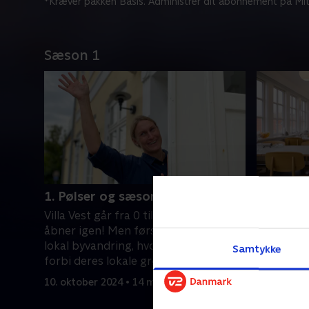
*Kræver pakken Basis. Administrer dit abonnement på Mit
Sæson 1
1. Pølser og sæsonstart
2. Sauce
Villa Vest går fra 0 til 100, når de
Alt skal s
åbner igen! Men først grillpølser og
Chefkok A
lokal byvandring, hvor de svinger
Rasmus de
Samtykke
forbi deres lokale grøntsagspusher
kromutter
Svenning. .
velkomme
10. oktober 2024 • 14 min
17. oktobe