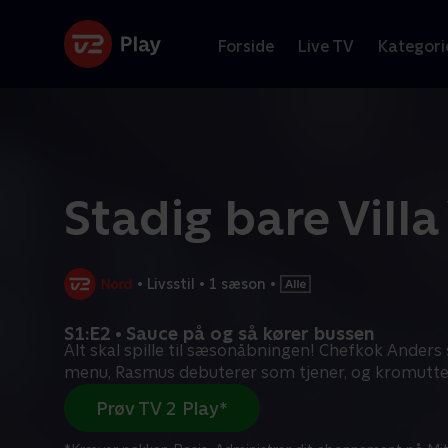
Forside
Live TV
Kategori
Stadig bare Villa
•
Livsstil
•
1 sæson
•
S1:E2 • Sauce på og så kører bussen
Alt skal spille til sæsonåbningen! Chefkok Anders 
menu, Rasmus debuterer som tjener, og kromutte
Prøv TV 2 Play*