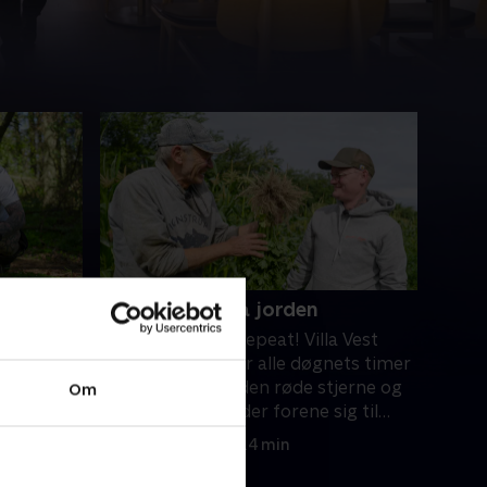
4. Begge ben på jorden
 falder.
Work-eat-sleep-repeat! Villa Vest
en,
familien dedikerer alle døgnets timer
jonglere
til Villa Vest. Kan den røde stjerne og
Om
hefkok og
de nordjyske rødder forene sig til
slut?.
31. oktober 2024 • 14 min