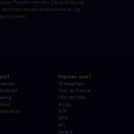
ske Michelin-verden. De vil skille sig
n hektiske restaurantbranche er. Og
 harmonere?.
port
Populær sport
odbold
3F Superliga
åndbold
Tour de France
ykling
FIFA VM 2026
ennis
A Liga
adminton
ATP
WTA
NFL
Serie A