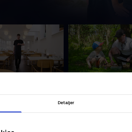
 på og så kører bussen
3. Michelin eller svupser
pille til sæsonåbningen!
Dommen fra Michelin Guiden
nders serverer ny menu,
Presset stiger for chefkokk
buterer som tjener, og
Anders, der hele tiden skal 
Detaljer
 Pernille byder gæster
mellem at være ambitiøs c
n på Badehotellet
familiefar. .
r 2024 • 14 min
24. oktober 2024 • 14 min