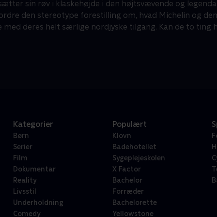
 sætter sin røv i klaskehøjde i den højtsvævende og legendari
ordre den stereotype forestilling om, hvad Michelin og de
e med deres helt særlige nordjyske tilgang. Kan de to ting
Kategorier
Populært
S
Børn
Klovn
F
Serier
Badehotellet
H
Film
Sygeplejeskolen
C
Dokumentar
X Factor
T
Reality
Bachelor
B
Livsstil
Forræder
Underholdning
Bachelorette
Comedy
Yellowstone