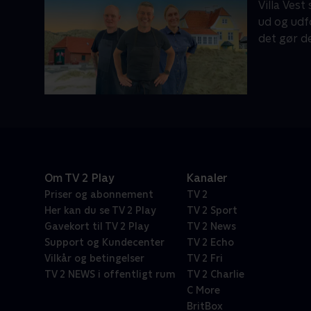
Villa Vest
ud og udf
det gør d
Om TV 2 Play
Kanaler
Priser og abonnement
TV 2
Her kan du se TV 2 Play
TV 2 Sport
Gavekort til TV 2 Play
TV 2 News
Support og Kundecenter
TV 2 Echo
Vilkår og betingelser
TV 2 Fri
TV 2 NEWS i offentligt rum
TV 2 Charlie
C More
BritBox