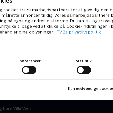
kies
g cookies fra samarbejdspartnere for at give dig den b
l at målrette annoncer til dig. Vores samarbejdspartner
ing på egne og andres platforme. Du kan til- og fravæl
amtykke tilbage ved at klikke på ’Cookie-indstillinger’ i
handler dine oplysninger i
TV 2s privatlivspolitik
.
Samtykkevalg
Præferencer
Statistik
Julelys for millioner
J
2022 • Livsstil • 46 min
2
Kun nødvendige cookie
 bare Villa Vest