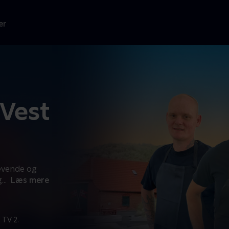
er
 Vest
vævende og
g
...
Læs mere
 TV 2.