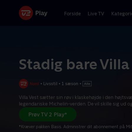
Forside
Live TV
Kategori
Stadig bare Villa
•
Livsstil
•
1 sæson
•
Villa Vest sætter sin røv i klaskehøjde i den højts
legendariske Michelin-verden. De vil skille sig ud o
Prøv TV 2 Play*
*Kræver pakken Basis. Administrer dit abonnement på Mit