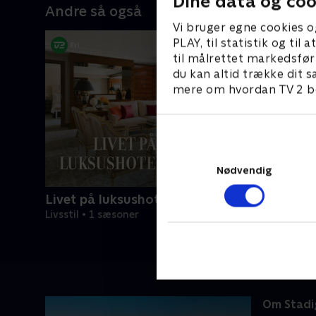
Dine data og coo
Andre så også
Vi bruger egne cookies o
PLAY, til statistik og ti
til målrettet markedsfør
du kan altid trække dit s
mere om hvordan TV 2 be
Nødvendig
Livet på luksushotellet
Livsstil • 1 sæsoner
Om Stadig