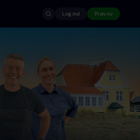
Log ind
Prøv nu