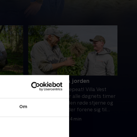
4. Begge ben på jorden
 falder.
Work-eat-sleep-repeat! Villa Vest
en,
familien dedikerer alle døgnets timer
jonglere
til Villa Vest. Kan den røde stjerne og
Om
hefkok og
de nordjyske rødder forene sig til
slut?.
31. oktober 2024 • 14 min