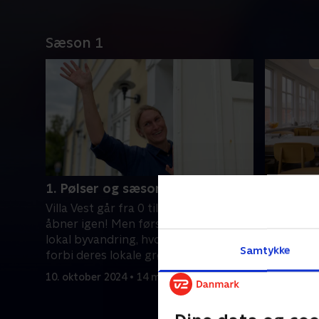
Sæson 1
1. Pølser og sæsonstart
2. Sauce
Villa Vest går fra 0 til 100, når de
Alt skal s
åbner igen! Men først grillpølser og
Chefkok A
lokal byvandring, hvor de svinger
Rasmus de
Samtykke
forbi deres lokale grøntsagspusher
kromutter
Svenning. .
velkomme
10. oktober 2024 • 14 min
17. oktobe