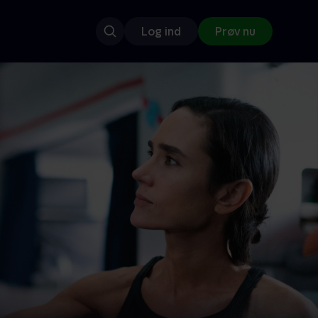
Log ind
Prøv nu