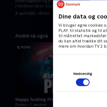
undersøgelser og et chokerende fund
begiver si
i klinikken fører til yderligere
8. april 20
afsløringer
8. april 2025 • 45 min
Dine data og coo
Vi bruger egne cookies o
PLAY, til statistik og ti
Andre så også
til målrettet markedsfør
du kan altid trække dit s
mere om hvordan TV 2 be
Nødvendig
Happy fucking Pride
Drama • 1 sæsoner