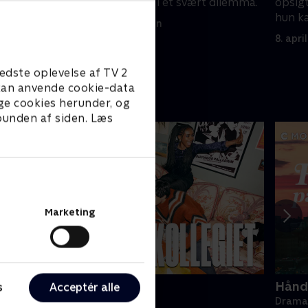
nie.
træk. Layton står i et svært dilemma.
opsig
 anspændt.
hun k
8. april 2025 • 44 min
8. apri
edste oplevelse af TV 2
e kan anvende cookie-data
ge cookies herunder, og
 bunden af siden. Læs
Marketing
ollegiet
Hånde
s
Acceptér alle
rama • 1 sæsoner
Drama 