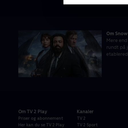
Om Snowp
Mere end 
rundt på 
etablered
Om TV 2 Play
Kanaler
Priser og abonnement
TV 2
Her kan du se TV 2 Play
TV 2 Sport