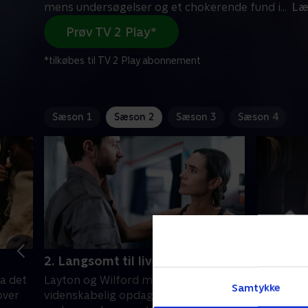
mens undersøgelser og et chokerende fund i
...
Læ
Prøv TV 2 Play*
*tilkøbes til TV 2 Play abonnement
Sæson 1
Sæson 2
Sæson 3
Sæson 4
2. Langsomt til live
3. En st
da det
Layton og Wilford mødes i lyset af en
Snowpierce
Samtykke
over
videnskabelig opdagelse, mens
på en for