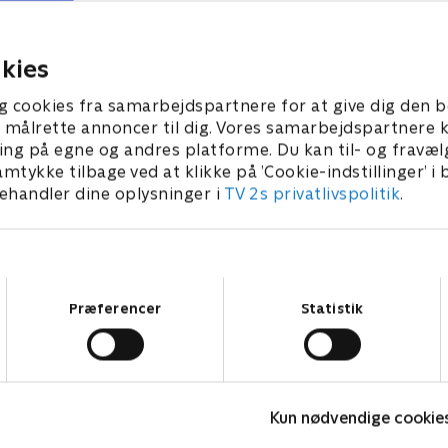
g ud på en farlig mission.
venter på kontakt med Mela
Wilfords besøg gør Audrey
25 • 42 min
8. april 2025 • 44 min
kies
g cookies fra samarbejdspartnere for at give dig den b
l at målrette annoncer til dig. Vores samarbejdspartner
ing på egne og andres platforme. Du kan til- og fravæl
amtykke tilbage ved at klikke på ’Cookie-indstillinger’ i
handler dine oplysninger i
TV 2s privatlivspolitik
.
Samtykkevalg
Præferencer
Statistik
Fake Patient
K
Kun nødvendige cookie
Drama • 1 sæsoner
D