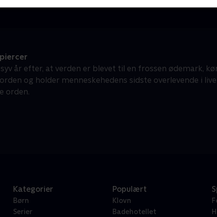
iercer
syv år efter, at verden er blevet til en frossen ødemark, k
jorden og holder menneskehedens sidste overlevende i live
e orden.
Kategorier
Populært
S
Børn
Klovn
F
Serier
Badehotellet
H