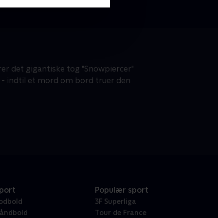
ører det gigantiske tog "Snowpiercer"
 - indtil et mord om bord truer den
port
Populær sport
odbold
3F Superliga
åndbold
Tour de France