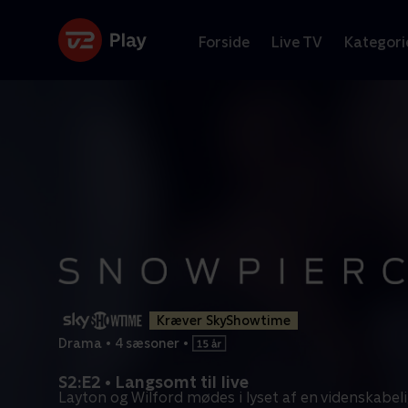
Forside
Live TV
Kategori
Kræver SkyShowtime
Drama
•
4 sæsoner
•
S2:E2 • Langsomt til live
Layton og Wilford mødes i lyset af en videnskabel