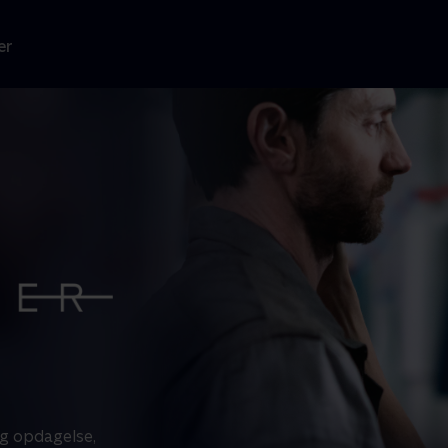
er
ig opdagelse,