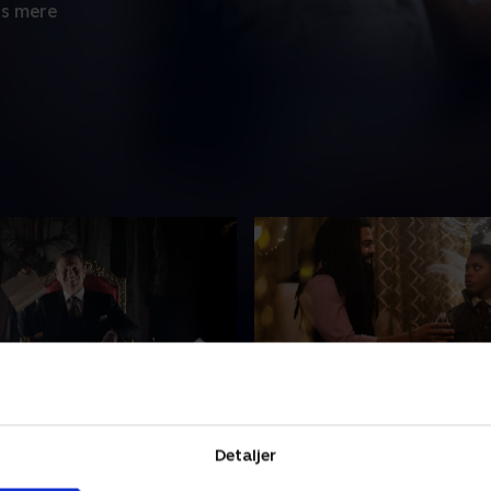
s mere
or odyssé
4. En enkelt handel
r får hjælp til at navigere
Snowpiercer skal være vært
Detaljer
ræderisk ny rute, og Melanie
Wilford til fest i natvognen