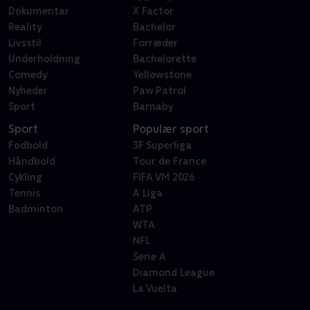
Dokumentar
X Factor
Reality
Bachelor
Livsstil
Forræder
Underholdning
Bachelorette
Comedy
Yellowstone
Nyheder
Paw Patrol
Sport
Barnaby
Sport
Populær sport
Fodbold
3F Superliga
Håndbold
Tour de France
Cykling
FIFA VM 2026
Tennis
A Liga
Badminton
ATP
WTA
NFL
Serie A
Diamond League
La Vuelta