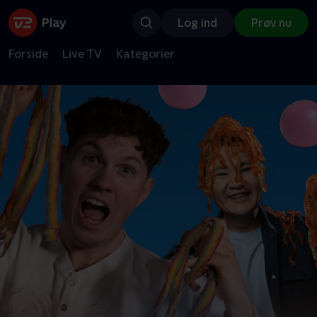
Log ind
Prøv nu
Forside
Live TV
Kategorier