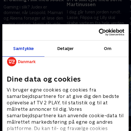
Martinussen
Gaming i slik? Judex er
I dag går turen jorden rundt.
dommer, når Leopold, Maimari
Lasse, Filippa og Lilly skal
og Aleena forsøger at løse den
skabe vartegn fra hele verden.
svære opgave. Hvem går videre
Micki Cheng udfordrer, og Sofie
i dagens afsnit?
27. juni 2026 • 22 min
Martinussen kårer vinderen.
27. juni 2026 • 21 min
Samtykke
Detaljer
Om
Andre så også
Dine data og cookies
Vi bruger egne cookies og cookies fra
samarbejdspartnere for at give dig den bedste
oplevelse af TV 2 PLAY, til statistik og til at
målrette annoncer til dig. Vores
samarbejdspartnere kan anvende cookie-data til
Mit nye værelse
AD?!
målrettet markedsføring på egne og andres
Børne-underholdning • 5 sæsoner
Børne-underhol
platforme. Du kan til- og fravælge cookies