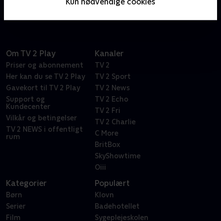
Kun nødvendige cookies
børnenes vilde slikværker?
Om TV 2 Play
Kanaler
Priser og abonnement
TV 2
Her kan du se TV 2 Play
TV 2 Sport
Gavekort til TV 2 Play
TV 2 News
Support og
TV 2 Echo
Kundecenter
TV 2 Fri
Vilkår og betingelser
TV 2 Charlie
TV 2 NEWS i offentligt
C More
rum
BritBox
SkyShowtime
Oiii
Kategorier
Populært
Børn
Klovn
Serier
Badehotellet
Film
Sygeplejeskolen