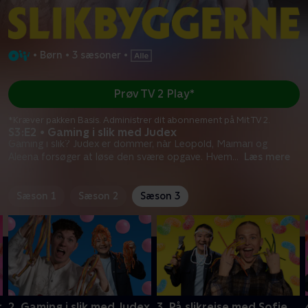
•
Børn
•
3 sæsoner
•
Prøv TV 2 Play*
*Kræver pakken Basis. Administrer dit abonnement på Mit TV 2.
S3:E2 • Gaming i slik med Judex
Gaming i slik? Judex er dommer, når Leopold, Maimari og
Aleena forsøger at løse den svære opgave. Hvem
...
Læs mere
Sæson 1
Sæson 2
Sæson 3
r
2. Gaming i slik med Judex
3. På slikrejse med Sofie