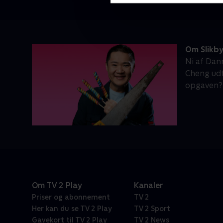
Om Slikb
Ni af Dan
Cheng udfo
opgaven?
Om TV 2 Play
Kanaler
Priser og abonnement
TV 2
Her kan du se TV 2 Play
TV 2 Sport
Gavekort til TV 2 Play
TV 2 News