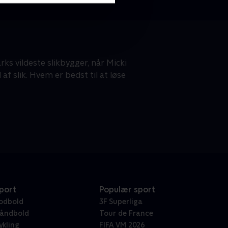
s vildeste slikbygger, når Micki
af slik. Hvem er bedst til at løse
port
Populær sport
odbold
3F Superliga
åndbold
Tour de France
ykling
FIFA VM 2026