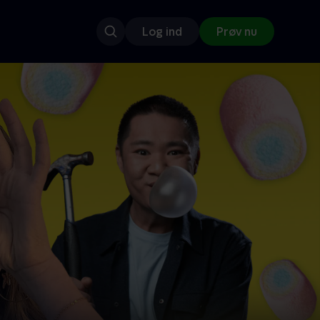
Log ind
Prøv nu