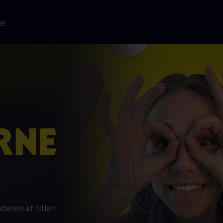
er
nderen af titlen