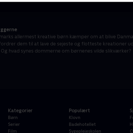
yggerne
marks allermest kreative børn kæmper om at blive Danmark
rdrer dem til at lave de sejeste og flotteste kreationer ud 
 Og hvad synes dommerne om børnenes vilde slikværker?
Kategorier
Populært
S
Børn
Klovn
F
Serier
Badehotellet
H
Film
Sygeplejeskolen
C