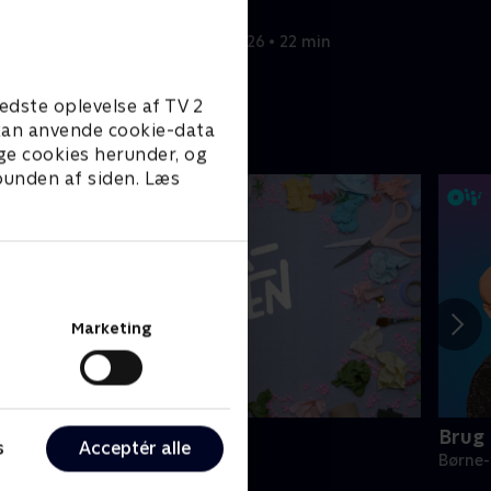
findes.
27. juni 2026 • 22 min
edste oplevelse af TV 2
e kan anvende cookie-data
ge cookies herunder, og
 bunden af siden. Læs
Marketing
reaklubben
Brug
s
Acceptér alle
ørne-underholdning • 2 sæsoner
Børne-