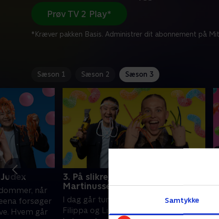
Prøv TV 2 Play*
*Kræver pakken Basis. Administrer dit abonnement på Mit
Sæson 1
Sæson 2
Sæson 3
 Judex
3. På slikrejse med Sofie
4
Martinussen
r dommer, når
I
I dag går turen jorden rundt. Lasse,
Samtykke
eena forsøger
'
Filippa og Lilly skal skabe vartegn fra
ve. Hvem går
v