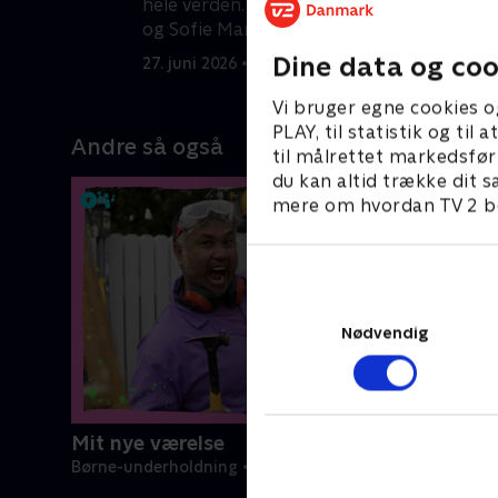
hele verden. Micki Cheng udfordrer,
l
og Sofie Martinussen kårer vinderen.
2
Dine data og coo
27. juni 2026 • 21 min
Vi bruger egne cookies o
PLAY, til statistik og ti
Andre så også
til målrettet markedsfør
du kan altid trække dit s
mere om hvordan TV 2 be
Nødvendig
Mit nye værelse
Børne-underholdning • 5 sæsoner