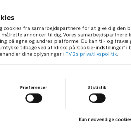
ivret af slik. Der er en straf på spil.
hund samtidig.
7. juni 2026 • 22 min
27. juni 2026 • 23 min
kies
g cookies fra samarbejdspartnere for at give dig den b
l at målrette annoncer til dig. Vores samarbejdspartner
ing på egne og andres platforme. Du kan til- og fravæl
amtykke tilbage ved at klikke på ’Cookie-indstillinger’ i
handler dine oplysninger i
TV 2s privatlivspolitik
.
Samtykkevalg
Præferencer
Statistik
AD?!
K
Kun nødvendige cookie
Børne-underholdning • 1 sæsoner
B