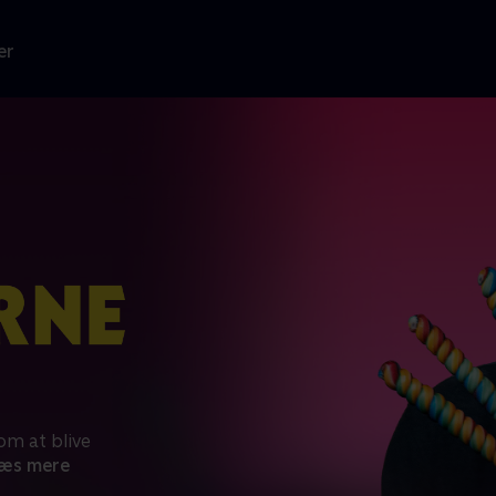
er
om at blive
æs mere