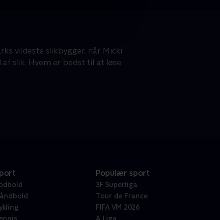
s vildeste slikbygger, når Micki
af slik. Hvem er bedst til at løse
port
Populær sport
odbold
3F Superliga
åndbold
Tour de France
ykling
FIFA VM 2026
ennis
A Liga