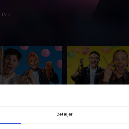
 TV 2.
g i slik med Judex
3. På slikrejse med Sofie
Martinussen
slik? Judex er dommer, når
I dag går turen jorden rundt.
Maimari og Aleena forsøger
Detaljer
Filippa og Lilly skal skabe v
en svære opgave. Hvem går
hele verden. Micki Cheng ud
agens afsnit?