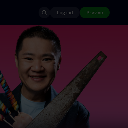
Log ind
Prøv nu