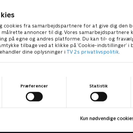
og Sofie Martinussen kårer 
26 • 22 min
27. juni 2026 • 21 min
kies
g cookies fra samarbejdspartnere for at give dig den b
l at målrette annoncer til dig. Vores samarbejdspartner
ing på egne og andres platforme. Du kan til- og fravæl
amtykke tilbage ved at klikke på ’Cookie-indstillinger’ i
handler dine oplysninger i
TV 2s privatlivspolitik
.
Samtykkevalg
Præferencer
Statistik
AD?!
K
Kun nødvendige cookie
Børne-underholdning • 1 sæsoner
B