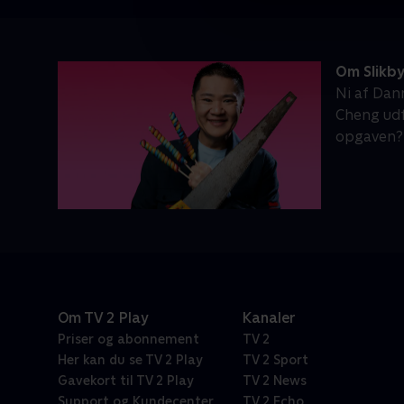
Om Slikb
Ni af Dan
Cheng udfo
opgaven?
Om TV 2 Play
Kanaler
Priser og abonnement
TV 2
Her kan du se TV 2 Play
TV 2 Sport
Gavekort til TV 2 Play
TV 2 News
Support og Kundecenter
TV 2 Echo