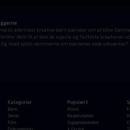
yggerne
marks allermest kreative børn kæmper om at blive Danmark
rdrer dem til at lave de sejeste og flotteste kreationer ud 
 Og hvad synes dommerne om børnenes vilde slikværker?
Kategorier
Populært
S
Børn
Klovn
F
Serier
Badehotellet
H
Film
Sygeplejeskolen
C
Dokumentar
X Factor
T