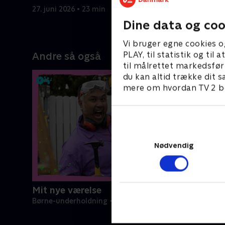
27. juni 2026 • 23 min
27. juni 20
Dine data og coo
Vi bruger egne cookies o
PLAY, til statistik og ti
Andre så også
til målrettet markedsfør
du kan altid trække dit s
mere om hvordan TV 2 be
Nødvendig
Mit nye værelse
Børne-underholdning • 5 sæsoner