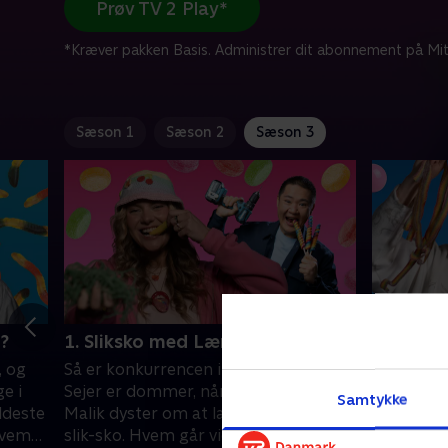
Prøv TV 2 Play*
*Kræver pakken Basis. Administrer dit abonnement på Mit
Sæson 1
Sæson 2
Sæson 3
n?
1. Sliksko med Lærke Sejer
2. Gamin
, og
Så er konkurrencen i gang. Lærke
Gaming i 
e i
Sejer er dommer, når Silja, Vigga og
Leopold, 
Samtykke
ldeste
Malik dyster om at lave de flotteste
at løse d
 hvem
slik-sko. Hvem går videre?
videre i d