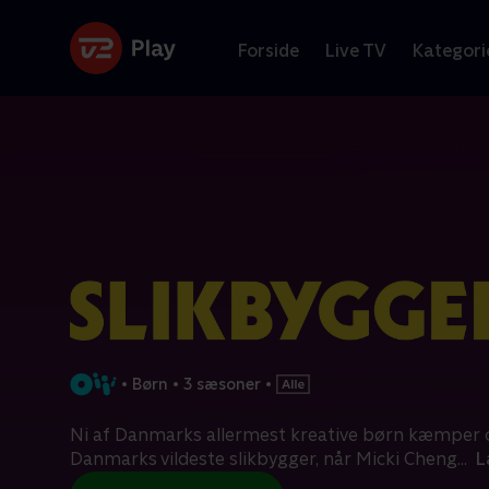
Forside
Live TV
Kategori
•
Børn
•
3 sæsoner
•
Ni af Danmarks allermest kreative børn kæmper 
Danmarks vildeste slikbygger, når Micki Cheng
...
L