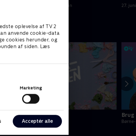
vinderen.
27. juni 2026 • 22 min
27. jun
edste oplevelse af TV 2
e kan anvende cookie-data
ge cookies herunder, og
 bunden af siden. Læs
Marketing
reaklubben
Brug
s
Acceptér alle
ørne-underholdning • 2 sæsoner
Børne-