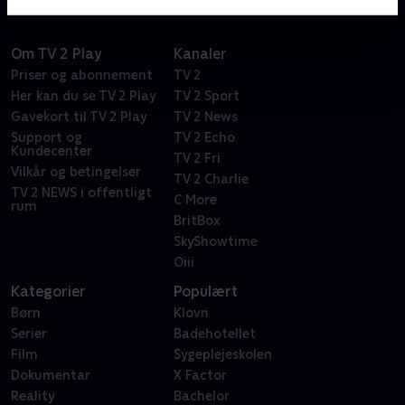
Om TV 2 Play
Kanaler
Priser og abonnement
TV 2
Her kan du se TV 2 Play
TV 2 Sport
Gavekort til TV 2 Play
TV 2 News
Support og
TV 2 Echo
Kundecenter
TV 2 Fri
Vilkår og betingelser
TV 2 Charlie
TV 2 NEWS i offentligt
C More
rum
BritBox
SkyShowtime
Oiii
Kategorier
Populært
Børn
Klovn
Serier
Badehotellet
Film
Sygeplejeskolen
Dokumentar
X Factor
Reality
Bachelor