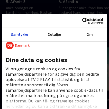
5. Afsnit 5
6. Afsnit 6
Anka opdager en
Zur angriber Anka, fordi hun har
familiehemmelighed. Bastian
opdaget hans hemmelighed.
udforsker mysteriet om
Bastian og Anka bliver
Slebodas land
kidnappet. Anka fortsætter
med at lede efter sin
20. februar 2025 • 50 min
20. februar 2025 • 45 min
biologiske far
Samtykke
Detaljer
Om
Andre så også
Dine data og cookies
Vi bruger egne cookies og cookies fra
samarbejdspartnere for at give dig den bedste
oplevelse af TV 2 PLAY, til statistik og til at
målrette annoncer til dig. Vores
samarbejdspartnere kan anvende cookie-data til
Top Dog
The Au Pair
målrettet markedsføring på egne og andres
Krimi & Spænding • 1 sæsoner
Krimi & Spændi
platforme. Du kan til- og fravælge cookies
herunder, og du kan altid trække dit samtykke