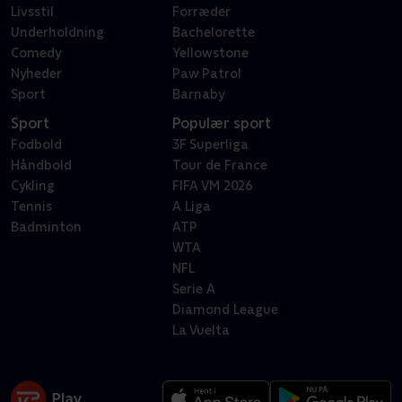
Livsstil
Forræder
Underholdning
Bachelorette
Comedy
Yellowstone
Nyheder
Paw Patrol
Sport
Barnaby
Sport
Populær sport
Fodbold
3F Superliga
Håndbold
Tour de France
Cykling
FIFA VM 2026
Tennis
A Liga
Badminton
ATP
WTA
NFL
Serie A
Diamond League
La Vuelta