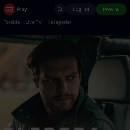
Log ind
Prøv nu
Forside
Live TV
Kategorier