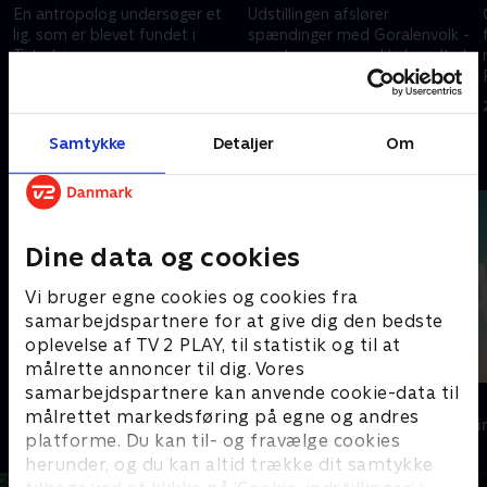
En antropolog undersøger et
Udstillingen afslører
lig, som er blevet fundet i
spændinger med Goralenvolk -
Tatrabjergene
nazisternes geopolitiske udtryk
for Goral-højlandets
20. februar 2025 • 49 min
befolkning. Bastian har en
20. februar 2025 • 45 min
affære med Majka.
Samtykke
Detaljer
Om
Andre så også
Dine data og cookies
Vi bruger egne cookies og cookies fra
samarbejdspartnere for at give dig den bedste
oplevelse af TV 2 PLAY, til statistik og til at
målrette annoncer til dig. Vores
samarbejdspartnere kan anvende cookie-data til
Top Dog
The Au Pair
målrettet markedsføring på egne og andres
Krimi & Spænding • 1 sæsoner
Krimi & Spændi
platforme. Du kan til- og fravælge cookies
herunder, og du kan altid trække dit samtykke