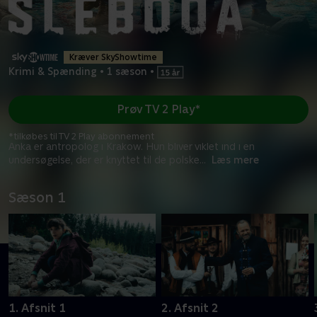
Kræver SkyShowtime
Krimi & Spænding
•
1 sæson
•
Prøv TV 2 Play*
*tilkøbes til TV 2 Play abonnement
Anka er antropolog i Krakow. Hun bliver viklet ind i en
undersøgelse, der er knyttet til de polske
...
Læs mere
Sæson 1
1. Afsnit 1
2. Afsnit 2