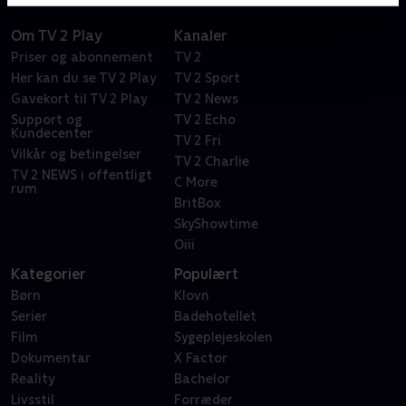
Om TV 2 Play
Kanaler
Priser og abonnement
TV 2
Her kan du se TV 2 Play
TV 2 Sport
Gavekort til TV 2 Play
TV 2 News
Support og
TV 2 Echo
Kundecenter
TV 2 Fri
Vilkår og betingelser
TV 2 Charlie
TV 2 NEWS i offentligt
C More
rum
BritBox
SkyShowtime
Oiii
Kategorier
Populært
Børn
Klovn
Serier
Badehotellet
Film
Sygeplejeskolen
Dokumentar
X Factor
Reality
Bachelor
Livsstil
Forræder