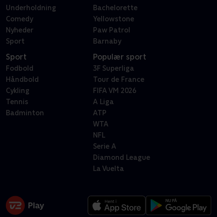
Underholdning
Bachelorette
Comedy
Yellowstone
Nyheder
Paw Patrol
Sport
Barnaby
Sport
Populær sport
Fodbold
3F Superliga
Håndbold
Tour de France
Cykling
FIFA VM 2026
Tennis
A Liga
Badminton
ATP
WTA
NFL
Serie A
Diamond League
La Vuelta