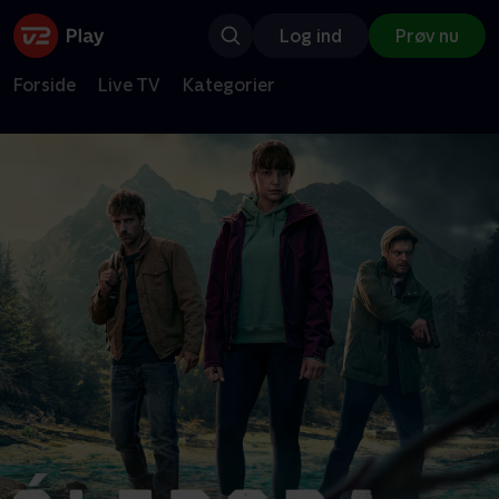
Log ind
Prøv nu
Forside
Live TV
Kategorier