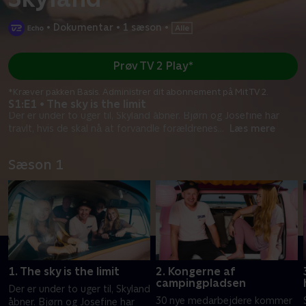
•
Dokumentar
•
1 sæson
•
Prøv TV 2 Play*
*Kræver pakken Basis. Administrer dit abonnement på Mit TV 2.
S1:E1 • The sky is the limit
Der er under to uger til, Skyland åbner. Bjørn og Josefine har
travlt, hvis de skal nå at forvandle forældrenes
...
Læs mere
Sæson 1
1. The sky is the limit
2. Kongerne af
campingpladsen
Der er under to uger til, Skyland
30 nye medarbejdere kommer
åbner. Bjørn og Josefine har