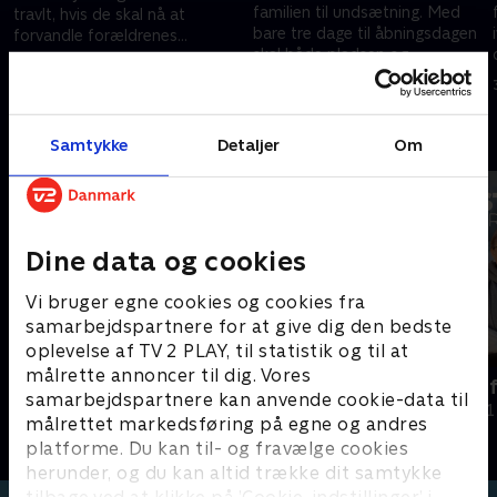
familien til undsætning. Med
travlt, hvis de skal nå at
bare tre dage til åbningsdagen
forvandle forældrenes
skal både pladsen og
campingplads til et festparadis
23. september 2020 • 18 min
medarbejderne leve op til
for unge.
23. september 2020 • 17 min
familiens forventninger.
Andre så også
Samtykke
Detaljer
Om
Dine data og cookies
Vi bruger egne cookies og cookies fra
samarbejdspartnere for at give dig den bedste
oplevelse af TV 2 PLAY, til statistik og til at
målrette annoncer til dig. Vores
Din teenagers hemmelige liv
Nabostrid i 
samarbejdspartnere kan anvende cookie-data til
Dokumentar • 1 sæsoner
Dokumentar • 1
målrettet markedsføring på egne og andres
platforme. Du kan til- og fravælge cookies
herunder, og du kan altid trække dit samtykke
tilbage ved at klikke på ’Cookie-indstillinger’ i