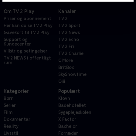
Om TV 2 Play
Kanaler
Priser og abonnement
TV 2
Her kan du se TV 2 Play
TV 2 Sport
Gavekort til TV 2 Play
TV 2 News
Support og
TV 2 Echo
Kundecenter
TV 2 Fri
Vilkår og betingelser
TV 2 Charlie
TV 2 NEWS i offentligt
C More
rum
BritBox
SkyShowtime
Oiii
Kategorier
Populært
Børn
Klovn
Serier
Badehotellet
Film
Sygeplejeskolen
Dokumentar
X Factor
Reality
Bachelor
Livsstil
Forræder