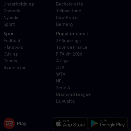
Underholdning
Bachelorette
Comedy
Yellowstone
Nyheder
Paw Patrol
Sport
Barnaby
Sport
Populær sport
Fodbold
3F Superliga
Håndbold
Tour de France
Cykling
FIFA VM 2026
Tennis
A Liga
Badminton
ATP
WTA
NFL
Serie A
Diamond League
La Vuelta