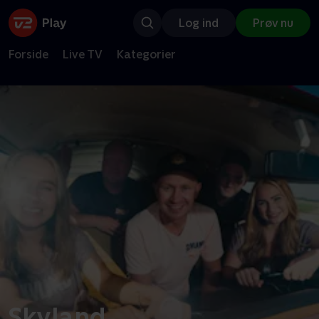
Log ind
Prøv nu
Forside
Live TV
Kategorier
Skyland