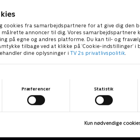
kies
g cookies fra samarbejdspartnere for at give dig den b
l at målrette annoncer til dig. Vores samarbejdspartner
ing på egne og andres platforme. Du kan til- og fravæl
amtykke tilbage ved at klikke på ’Cookie-indstillinger’ i
handler dine oplysninger i
TV 2s privatlivspolitik
.
Samtykkevalg
Præferencer
Statistik
The Au Pair
K
Krimi & Spænding • 1 sæsoner
K
Kun nødvendige cookie