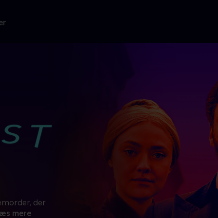
er
iemorder, der
æs mere