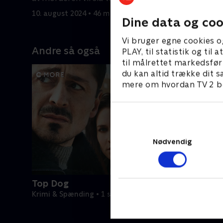
10. august 2024 • 46 min
Dine data og coo
Vi bruger egne cookies o
Andre så også
PLAY, til statistik og ti
til målrettet markedsfør
du kan altid trække dit s
mere om hvordan TV 2 be
Nødvendig
Top Dog
Krimi & Spænding • 1 sæsoner