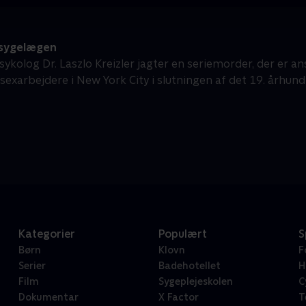
sygelægen
sykolog Dr. Laszlo Kreizler jagter en seriemorder, der er a
sexarbejdere i New York City i slutningen af det 19. århund
Kategorier
Populært
S
Børn
Klovn
F
Serier
Badehotellet
H
Film
Sygeplejeskolen
C
Dokumentar
X Factor
T