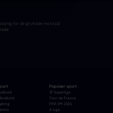
nsvarlig for de grufulde mord på
rede.
port
Populær sport
odbold
3F Superliga
åndbold
Tour de France
ykling
FIFA VM 2026
ennis
A Liga