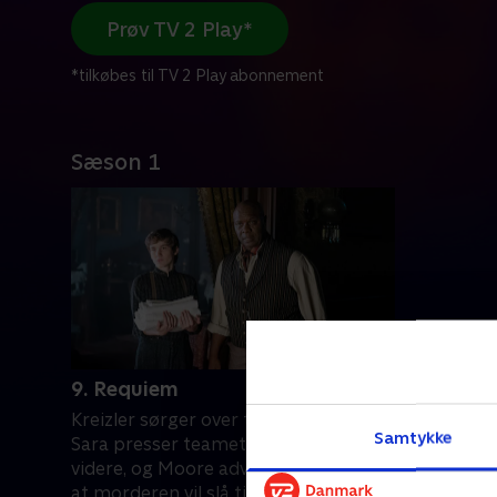
Prøv TV 2 Play*
*tilkøbes til TV 2 Play abonnement
Sæson 1
9. Requiem
Kreizler sørger over tabet af en ven.
Samtykke
Sara presser teamet til at komme
videre, og Moore advarer sin ven om,
at morderen vil slå til igen.