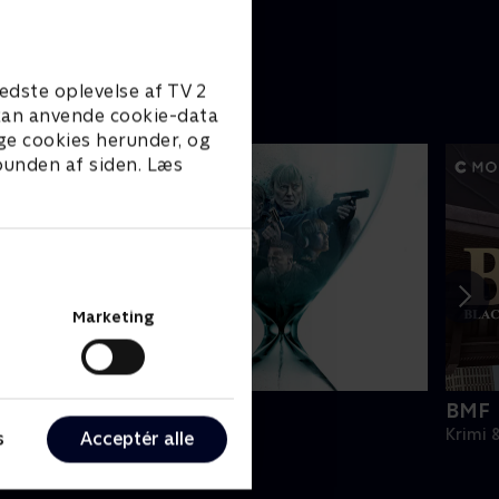
edste oplevelse af TV 2
e kan anvende cookie-data
ge cookies herunder, og
 bunden af siden. Læs
Marketing
arkurit
BMF
rimi & Spænding • 1 sæsoner
Krimi 
s
Acceptér alle