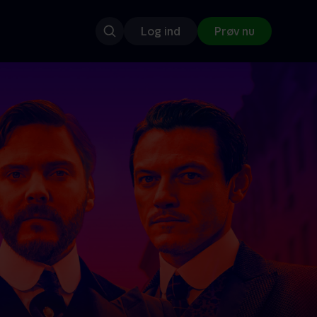
Log ind
Prøv nu