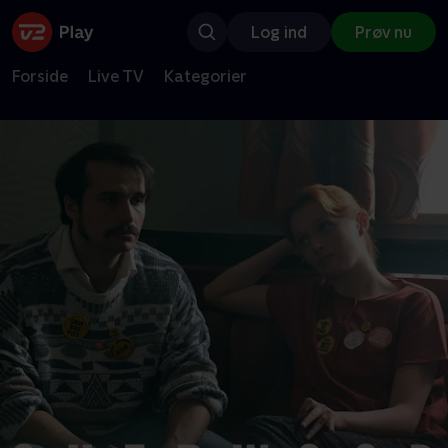
Log ind
Prøv nu
Forside
Live TV
Kategorier