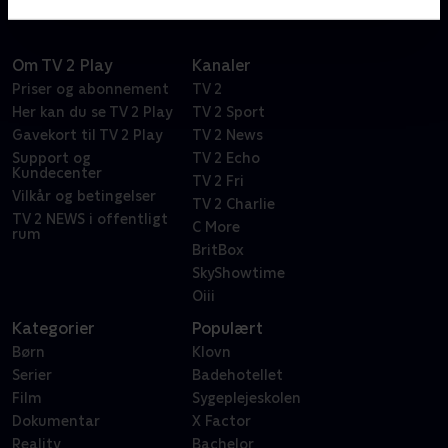
Om TV 2 Play
Kanaler
Priser og abonnement
TV 2
Her kan du se TV 2 Play
TV 2 Sport
Gavekort til TV 2 Play
TV 2 News
Support og
TV 2 Echo
Kundecenter
TV 2 Fri
Vilkår og betingelser
TV 2 Charlie
TV 2 NEWS i offentligt
C More
rum
BritBox
SkyShowtime
Oiii
Kategorier
Populært
Børn
Klovn
Serier
Badehotellet
Film
Sygeplejeskolen
Dokumentar
X Factor
Reality
Bachelor