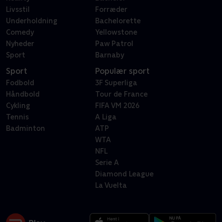
Livsstil
Forræder
Underholdning
Bachelorette
Comedy
Yellowstone
Nyheder
Paw Patrol
Sport
Barnaby
Sport
Populær sport
Fodbold
3F Superliga
Håndbold
Tour de France
Cykling
FIFA VM 2026
Tennis
A Liga
Badminton
ATP
WTA
NFL
Serie A
Diamond League
La Vuelta