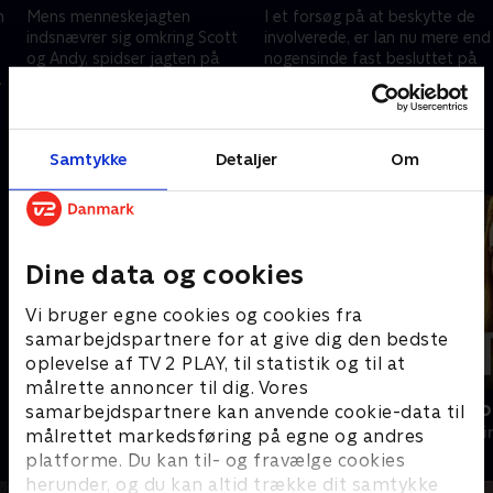
n
Mens menneskejagten
I et forsøg på at beskytte de
indsnævrer sig omkring Scott
involverede, er Ian nu mere end
og Andy, spidser jagten på
nogensinde fast besluttet på
.
spionen til, og vi skruer tiden
at finde spionen. Samfundet
tilbage til 1984.
forsøger at komme sig oven på
20. december 2023 • 57 min
20. december 2023 • 58 min
dets tab.
Samtykke
Detaljer
Om
Andre så også
Dine data og cookies
Vi bruger egne cookies og cookies fra
samarbejdspartnere for at give dig den bedste
oplevelse af TV 2 PLAY, til statistik og til at
målrette annoncer til dig. Vores
Granite Harbour
Mystiske mo
samarbejdspartnere kan anvende cookie-data til
Krimi & Spænding • 2 sæsoner
Krimi & Spændi
målrettet markedsføring på egne og andres
platforme. Du kan til- og fravælge cookies
herunder, og du kan altid trække dit samtykke