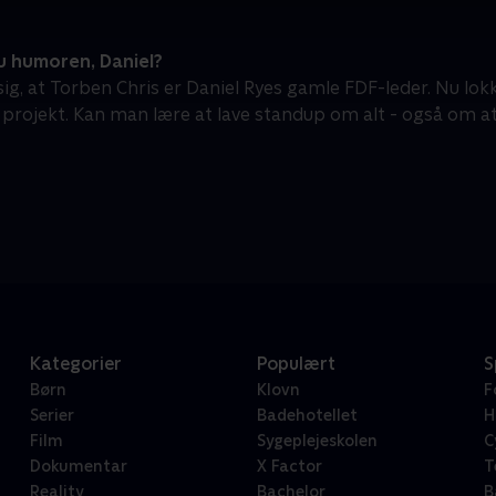
u humoren, Daniel?
sig, at Torben Chris er Daniel Ryes gamle FDF-leder. Nu lok
t projekt. Kan man lære at lave standup om alt - også om at
Kategorier
Populært
S
Børn
Klovn
F
Serier
Badehotellet
H
Film
Sygeplejeskolen
C
Dokumentar
X Factor
T
Reality
Bachelor
B