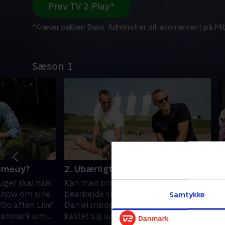
Prøv TV 2 Play*
*Kræver pakken Basis. Administrer dit abonnement på Mit
Sæson 1
comedy?
2. Ubærligt, men sjovt
3
 uger skal han
Kan man bruge humor til at
T
show om sine
bearbejde sine traumer? Torben og
D
Samtykke
 'Go’aften Live'
Daniel møder to komikere, der har
s
e Danmark om
kastet sig ud i at lave standup på
h