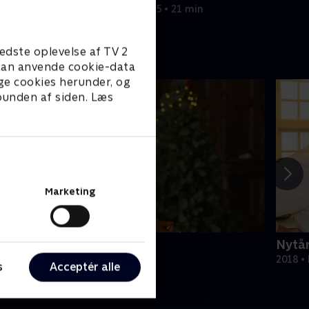
2. maj 2025 • 21 min
edste oplevelse af TV 2
e kan anvende cookie-data
ge cookies herunder, og
 bunden af siden. Læs
Marketing
ul på slottet - Warwick
Nytår
020 • Livsstil • 46 min
2018 • 
s
Acceptér alle