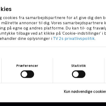
ksperimentet? .
med jokes.
8. april 2025 • 21 min
25. april 2025 • 21 min
kies
g cookies fra samarbejdspartnere for at give dig den b
l at målrette annoncer til dig. Vores samarbejdspartner
ing på egne og andres platforme. Du kan til- og fravæl
amtykke tilbage ved at klikke på ’Cookie-indstillinger’ i
handler dine oplysninger i
TV 2s privatlivspolitik
.
Samtykkevalg
Præferencer
Statistik
Julelys for millioner
J
2022 • Livsstil • 46 min
2
Kun nødvendige cookie