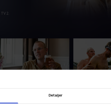
 TV 2.
. Torben på pinebænken
4. Grænserne tes
orben skal prøve bare lidt af, hvad
Daniel udnytter sin
Detaljer
aniel har oplevet. Men kan han klare
tårnspringer, når T
ig uden mad og øl i 24 timer? Og
at se sin frygt i øjn
vad tænker Daniels mor om
komikere hjælper T