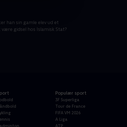
ker han sin gamle elev ud et
 være gidsel hos Islamisk Stat?
port
Populær sport
odbold
3F Superliga
åndbold
Tour de France
ykling
FIFA VM 2026
ennis
A Liga
adminton
ATP