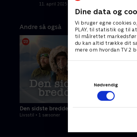
baggrund af egne tragedier. .
e
11. april 2025 • 22 min
1
Dine data og coo
Vi bruger egne cookies o
Andre så også
PLAY, til statistik og ti
til målrettet markedsfør
du kan altid trække dit s
mere om hvordan TV 2 be
Nødvendig
Den sidste breddegrad
Livsstil • 1 sæsoner