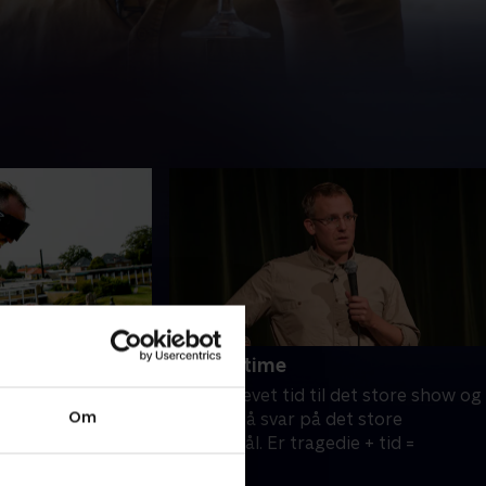
tes
5. Showtime
 fortid som
Det er blevet tid til det store show og
Om
orben udfordres til
tid til at få svar på det store
ene. Tre hårde
spørgsmål. Er tragedie + tid =
orben og Daniel
comedy?.