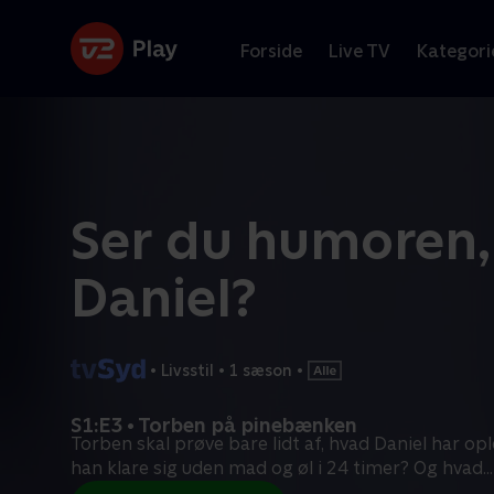
Forside
Live TV
Kategori
Ser du humoren,
Daniel?
•
Livsstil
•
1 sæson
•
S1:E3 • Torben på pinebænken
Torben skal prøve bare lidt af, hvad Daniel har op
han klare sig uden mad og øl i 24 timer? Og hvad
...