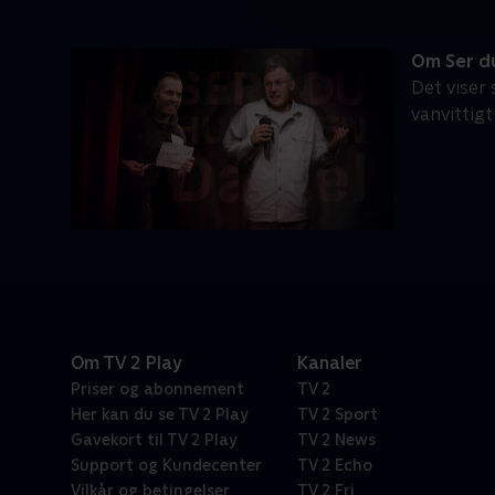
Om Ser d
Det viser 
vanvittig
Om TV 2 Play
Kanaler
Priser og abonnement
TV 2
Her kan du se TV 2 Play
TV 2 Sport
Gavekort til TV 2 Play
TV 2 News
Support og Kundecenter
TV 2 Echo
Vilkår og betingelser
TV 2 Fri