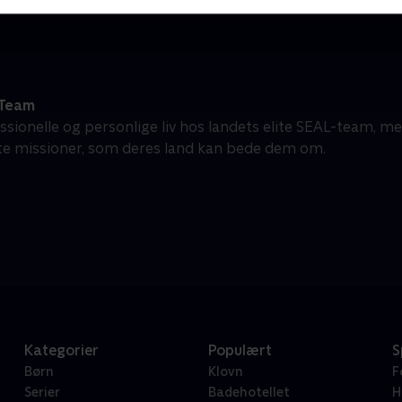
 Team
ssionelle og personlige liv hos landets elite SEAL-team, m
ste missioner, som deres land kan bede dem om.
Kategorier
Populært
S
Børn
Klovn
F
Serier
Badehotellet
H