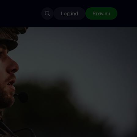
Log ind
Prøv nu