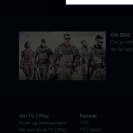
Om SEAL
Det profe
de farlig
Om TV 2 Play
Kanaler
Priser og abonnement
TV 2
Her kan du se TV 2 Play
TV 2 Sport