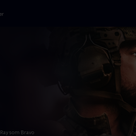
er
r Ray som Bravo