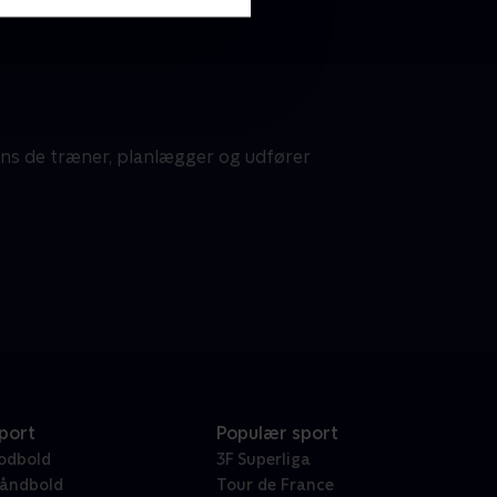
ens de træner, planlægger og udfører
port
Populær sport
odbold
3F Superliga
åndbold
Tour de France