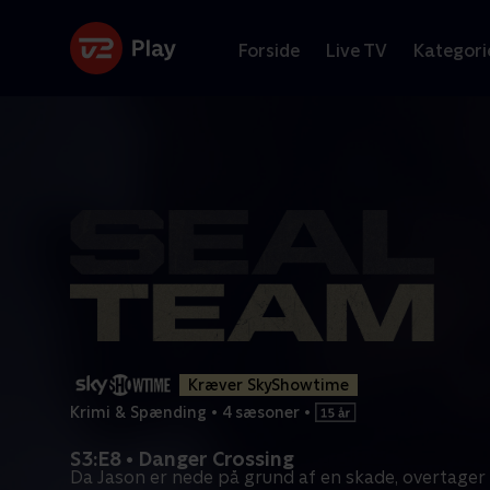
Forside
Live TV
Kategori
Kræver SkyShowtime
Krimi & Spænding
•
4 sæsoner
•
S3:E8 • Danger Crossing
Da Jason er nede på grund af en skade, overtage