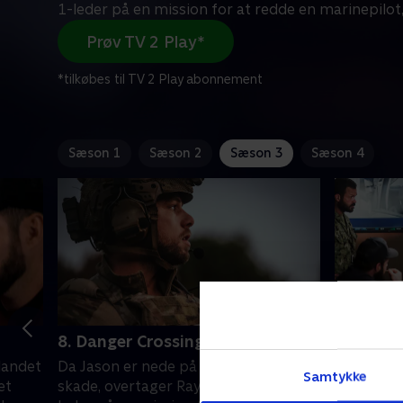
1-leder på en mission for at redde en marinepilot
Prøv TV 2 Play*
*tilkøbes til TV 2 Play abonnement
Sæson 1
Sæson 2
Sæson 3
Sæson 4
8. Danger Crossing
10. Unbe
landet
Da Jason er nede på grund af en
Jason lede
Samtykke
et
skade, overtager Ray som Bravo 1-
mission ef