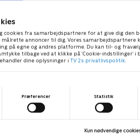
for en disciplinærsag.
Bravo-teamet til udlandet f
redde en CIA-efterretningsa
r 2024 • 41 min
holdes som gidsel.
11. oktober 2024 • 41 min
kies
g cookies fra samarbejdspartnere for at give dig den b
l at målrette annoncer til dig. Vores samarbejdspartner
ing på egne og andres platforme. Du kan til- og fravæl
amtykke tilbage ved at klikke på ’Cookie-indstillinger’ i
handler dine oplysninger i
TV 2s privatlivspolitik
.
Samtykkevalg
Præferencer
Statistik
Gerningsstedet - Tatort
H
Kun nødvendige cookie
Krimi & Spænding • 1 sæsoner
K