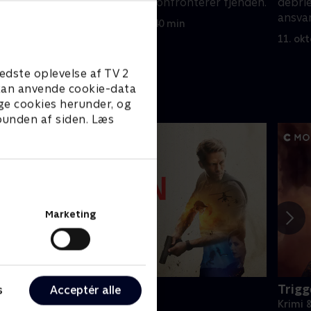
or at
supportteamet konfronterer fjenden.
debrie
gent, der
ansvar
11. oktober 2024 • 40 min
11. ok
edste oplevelse af TV 2
e kan anvende cookie-data
ge cookies herunder, og
 bunden af siden. Læs
Marketing
amilton
Trigg
s
Acceptér alle
rimi & Spænding • 2 sæsoner
Krimi 