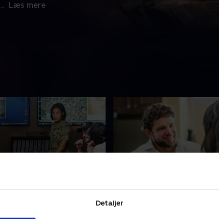
,
...
Læs mere
coming an Officer
11. Siege Protocol - del 
r holdet på sin første
Midt i flere livsændrende
Detaljer
ter sin operation. Davis
begivenheder derhjemme, r