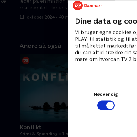
ske
leder på en mission for at redde en
står over 
marinepilot, der er skudt ned i
11. oktobe
fjendens territorium.
11. oktober 2024 • 40 min
Dine data og coo
Vi bruger egne cookies o
PLAY, til statistik og ti
Andre så også
til målrettet markedsfør
du kan altid trække dit s
mere om hvordan TV 2 be
Nødvendig
Konflikt
Krimi & Spænding • 1 sæsoner