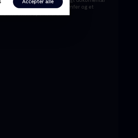
hmeichel’ plet. Det er en oplagt dokumentar
s
Acceptér alle
ve historien bag de største triumfer og et
professionelle sportsverden.