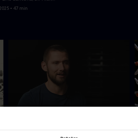
og Gary Neville
 2025 • 47 min
Sverri - den olympiske drøm
S
2024 • Dokumentar • 37 min
2