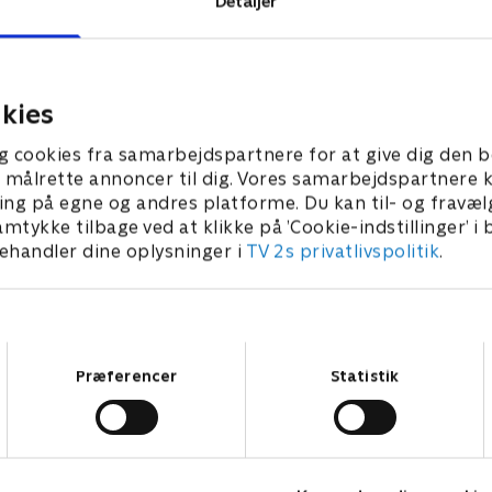
Detaljer
e i ‘Schmeichel’
Oplev de største øjeblikke
hos en af verdens absolut
‘Schmeichel’ bygger på en
kies
 dansk. Den todelte
selv, hans familie og de 
g cookies fra samarbejdspartnere for at give dig den b
hels forrygende
ham i aktion. Dokumentare
l at målrette annoncer til dig. Vores samarbejdspartner
anske klubber til den
nervepirrende fodboldklip 
ing på egne og andres platforme. Du kan til- og fravæl
 de vilde år i engelsk
et langt mere nuanceret bi
amtykke tilbage ved at klikke på ’Cookie-indstillinger’ i
 skanse hos Manchester
kunne se i fjernsynet i 90'e
handler dine oplysninger i
TV 2s privatlivspolitik
.
og cementerede sin status
I rollen som historiefortæll
nærværende, og han lægger 
 hans utrættelige
sin karriere. Det giver do
 det krævede for at
ser de ikoniske redninger
Samtykkevalg
. Men fortællingen
omklædningsrummet. I ‘Sc
Præferencer
Statistik
dig nemlig også med helt
ansigter fra fodboldverde
 handler om de store ofre,
stå i skyggen af den karis
følger med, når man er
r i offentlighedens
For dig, der elsker
sport
, n