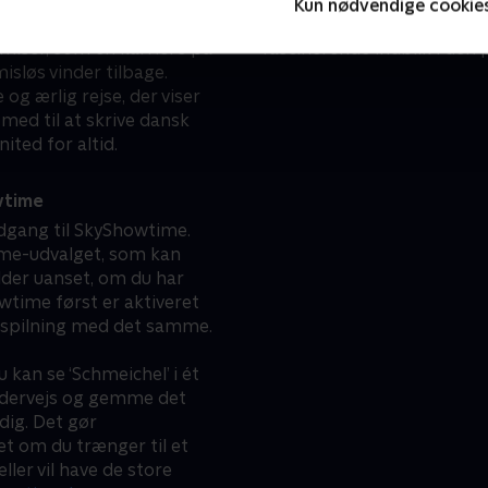
personligheder, rammer ‘Sc
Kun nødvendige cookie
til en aften, hvor du vil ha
miser, som en karriere på
fascinerende indblik i den 
isløs vinder tilbage.
og ærlig rejse, der viser
med til at skrive dansk
ted for altid.
wtime
dgang til SkyShowtime.
me-udvalget, som kan
lder uanset, om du har
owtime først er aktiveret
l afspilning med det samme.
 kan se ‘Schmeichel’ i ét
undervejs og gemme det
dig. Det gør
t om du trænger til et
er vil have de store