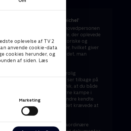
Om
 og private historier i ‘Schmeichel’
 række ærlige interviews med hovedpersonen
holdkammerater og modstandere, der oplevede
edste oplevelse af TV 2
n formår at balancere de historiske og
e kan anvende cookie-data
med dybe, personlige samtaler, hvilket giver
ge cookies herunder, og
llede af Peter Schmeichel end det, man
 bunden af siden. Læs
rne.
er er Peter Schmeichel selv utrolig
ikke fingre imellem, når han ser tilbage på
kumentarserien en stærk dynamik, at du både
 på banen og hører om de interne kampe i
hmeichel’ kan du også møde andre kendte
Marketing
nen, som sætter ord på, hvad det krævede at
matiske dansker.
ostalgi og portrætter af ekstraordinære