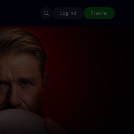
Log ind
Prøv nu