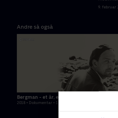
Ferguson 
9. februar
Andre så også
Bergman - et år, et liv
2018 • Dokumentar • 1 t. 56 min