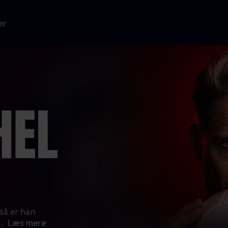
er
så er han
...
Læs mere