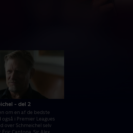
ichel - del 2
ien om en af de bedste
også i Premier Leagues
Ud over Schmeichel selv
 Éric Cantona, Sir Alex