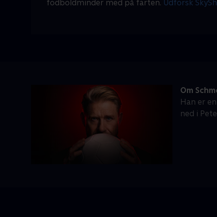
fodboldminder med på farten.
Udforsk SkyS
Om Schme
Han er en
ned i Pet