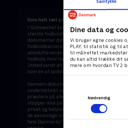
Samtykke
Kom helt tæt på den danske målmandslegend
I ‘Schmeichel’ kommer du med bag kulisserne 
Dine data og coo
største fodboldlegender – og så er han endda
Vi bruger egne cookies o
dokumentar dykker dybt ned i Peter Schmeic
PLAY, til statistik og ti
fodboldkarriere, der tog ham fra de mindre d
til målrettet markedsfør
absolutte verdenselite. Du får et unikt indblik i
du kan altid trække dit s
fodbold, hvor han som den ubestridte sidste
mere om hvordan TV 2 be
United vandt alt, hvad der var værd at vinde, 
som en af spillets sande giganter.
Gennem dokumentaren ‘Schmeichel’ følger du
vinderinstinkt og den enorme mentale styrke,
præstere på allerhøjeste niveau uge efter uge
Nødvendig
stopper ikke på fodboldbanen. Serien tager 
privat og belyser hans liv uden for banen. Det
de personlige omkostninger og det pres, der 
hele Danmarks "The Great Dane" og konstant e