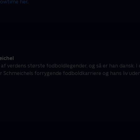
howtime her
.
ichel
 af verdens største fodboldlegender, og så er han dansk. 
er Schmeichels forrygende fodboldkarriere og hans liv ude