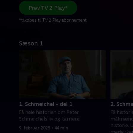
Prøv TV 2 Play*
*tilkøbes til TV 2 Play abonnement
Sæson 1
1. Schmeichel - del 1
2. Schme
Få hele historien om Peter
Få histor
Schmeichels liv og karriere.
målmænd 
historie. 
9. februar 2025 • 44 min
medvirker