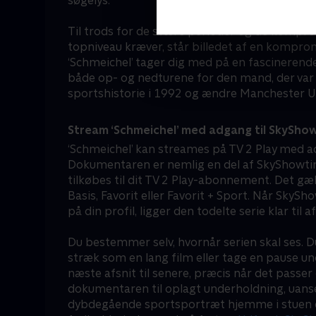
søgelys.
Til trods for de svære perioder og de kompro
topniveau kræver, står billedet af en komprom
‘Schmeichel’ tager dig med på en fascinerende 
både op- og nedturene for den mand, der var 
sportshistorie i 1992 og ændre Manchester Uni
Stream ‘Schmeichel’ med adgang til SkySho
‘Schmeichel’ kan streames på TV 2 Play med a
Dokumentaren er nemlig en del af SkyShowti
tilkøbes til dit TV 2 Play-abonnement. Det gæ
Basis, Favorit eller Favorit + Sport. Når SkySh
på din profil, ligger den todelte serie klar ti
Du bestemmer selv, hvornår serien skal ses. Du
stræk som en lang film eller tage en pause 
næste afsnit til senere, præcis når det passer 
dokumentaren til oplagt underholdning, uanse
dybdegående sportsportræt hjemme i stuen ell