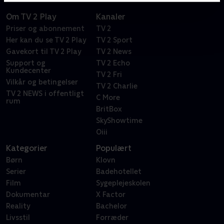
Om TV 2 Play
Kanaler
Priser og abonnement
TV 2
Her kan du se TV 2 Play
TV 2 Sport
Gavekort til TV 2 Play
TV 2 News
Support og
TV 2 Echo
Kundecenter
TV 2 Fri
Vilkår og betingelser
TV 2 Charlie
TV 2 NEWS i offentligt
C More
rum
BritBox
SkyShowtime
Oiii
Kategorier
Populært
Børn
Klovn
Serier
Badehotellet
Film
Sygeplejeskolen
Dokumentar
X Factor
Reality
Bachelor
Livsstil
Forræder