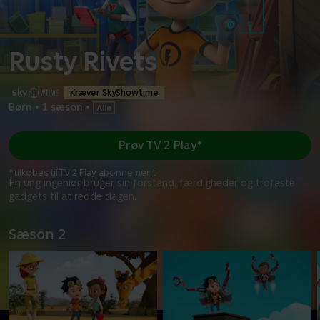
Rusty Rivets
Kræver SkyShowtime
Børn
•
1 sæson
•
Prøv TV 2 Play*
*tilkøbes til TV 2 Play abonnement
En ung ingeniør bruger sin forstand, færdigheder og trofaste
gadgets til at redde dagen.
Sæson 2