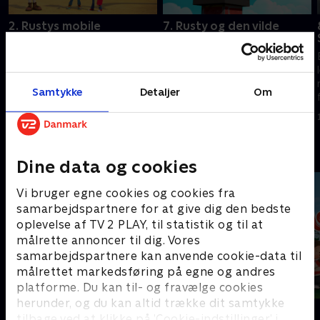
2. Rustys mobile
7. Rusty og den vilde
rivetværksted
egernjagt
En ingeniør ved navn Rusty
En ingeniør ved navn Rusty
leder et team af
leder et team af
redningsrobotter. Sammen
redningsrobotter. Sammen
Samtykke
Detaljer
Om
finder de på de fedeste og
finder de på de fedeste og
mest geniale gadgets til at
mest geniale gadgets til at
1. januar 2023 • 22 min
1. januar 2023 • 22 min
opfinde sig ud af svære
opfinde sig ud af svære
situationer.
situationer.
Andre så også
Dine data og cookies
Vi bruger egne cookies og cookies fra
samarbejdspartnere for at give dig den bedste
oplevelse af TV 2 PLAY, til statistik og til at
målrette annoncer til dig. Vores
samarbejdspartnere kan anvende cookie-data til
målrettet markedsføring på egne og andres
platforme. Du kan til- og fravælge cookies
herunder, og du kan altid trække dit samtykke
Vicke Viking
Monchhichi
tilbage ved at klikke på ’Cookie-indstillinger’ i