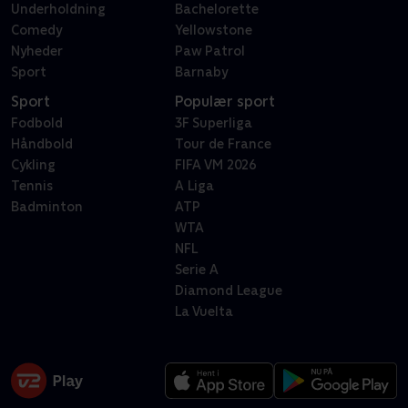
Underholdning
Bachelorette
Comedy
Yellowstone
Nyheder
Paw Patrol
Sport
Barnaby
Sport
Populær sport
Fodbold
3F Superliga
Håndbold
Tour de France
Cykling
FIFA VM 2026
Tennis
A Liga
Badminton
ATP
WTA
NFL
Serie A
Diamond League
La Vuelta