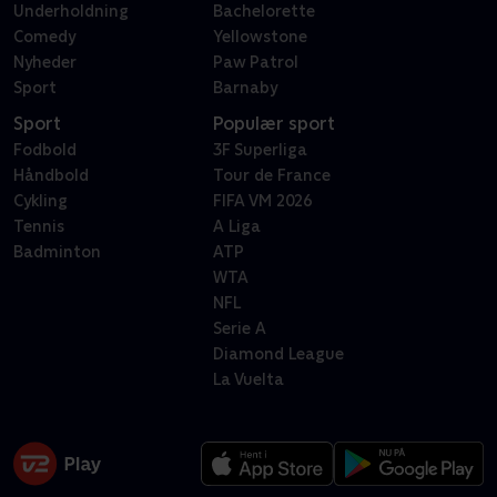
Underholdning
Bachelorette
Comedy
Yellowstone
Nyheder
Paw Patrol
Sport
Barnaby
Sport
Populær sport
Fodbold
3F Superliga
Håndbold
Tour de France
Cykling
FIFA VM 2026
Tennis
A Liga
Badminton
ATP
WTA
NFL
Serie A
Diamond League
La Vuelta