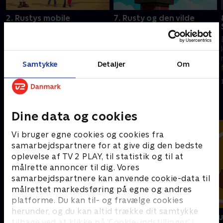
2. Rustys mobile
7. Rusty og den vilde
rivetværksted
egernjagt
En ingeniør ved navn Rusty
En ingeniør ved navn Rusty
leder et team af
leder et team af
redningsrobotter. Sammen
redningsrobotter. Sammen
Samtykke
Detaljer
Om
finder de på de fedeste og
finder de på de fedeste og
mest geniale gadgets til at
mest geniale gadgets til at
1. januar 2023 • 22 min
1. januar 2023 • 22 min
opfinde sig ud af svære
opfinde sig ud af svære
situationer.
situationer.
Andre så også
Dine data og cookies
Vi bruger egne cookies og cookies fra
samarbejdspartnere for at give dig den bedste
oplevelse af TV 2 PLAY, til statistik og til at
målrette annoncer til dig. Vores
samarbejdspartnere kan anvende cookie-data til
målrettet markedsføring på egne og andres
platforme. Du kan til- og fravælge cookies
herunder, og du kan altid trække dit samtykke
Vicke Viking
Miniteve: M
tilbage ved at klikke på ’Cookie-indstillinger’ i