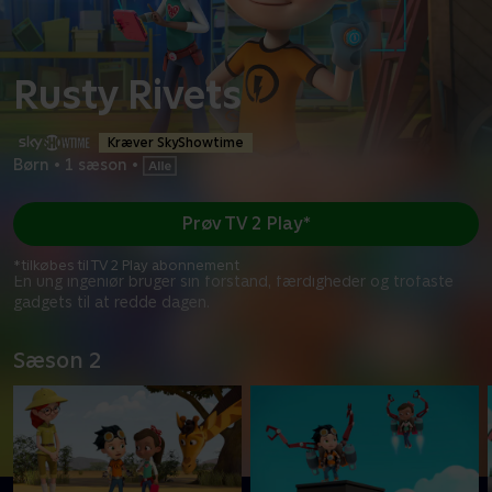
Rusty Rivets
Kræver SkyShowtime
Børn
•
1 sæson
•
Prøv TV 2 Play*
*tilkøbes til TV 2 Play abonnement
En ung ingeniør bruger sin forstand, færdigheder og trofaste
gadgets til at redde dagen.
Sæson 2