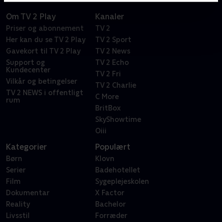
Om TV 2 Play
Kanaler
Priser og abonnement
TV 2
Her kan du se TV 2 Play
TV 2 Sport
Gavekort til TV 2 Play
TV 2 News
Support og
TV 2 Echo
Kundecenter
TV 2 Fri
Vilkår og betingelser
TV 2 Charlie
TV 2 NEWS i offentligt
C More
rum
BritBox
SkyShowtime
Oiii
Kategorier
Populært
Børn
Klovn
Serier
Badehotellet
Film
Sygeplejeskolen
Dokumentar
X Factor
Reality
Bachelor
Livsstil
Forræder