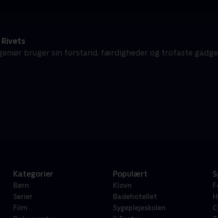
 Rivets
geniør bruger sin forstand, færdigheder og trofaste gadget
Kategorier
Populært
S
Børn
Klovn
F
Serier
Badehotellet
H
Film
Sygeplejeskolen
C