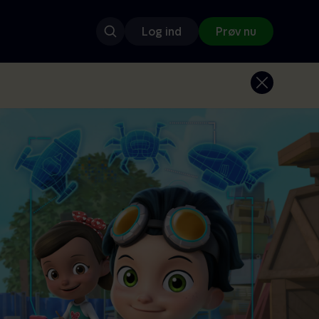
Log ind
Prøv nu