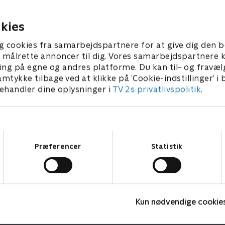
geniale gadgets til at opfind
ituationer.
023 • 22 min
af svære situationer.
1. januar 2023 • 22 min
kies
g cookies fra samarbejdspartnere for at give dig den b
l at målrette annoncer til dig. Vores samarbejdspartner
ing på egne og andres platforme. Du kan til- og fravæl
amtykke tilbage ved at klikke på ’Cookie-indstillinger’ i
handler dine oplysninger i
TV 2s privatlivspolitik
.
Samtykkevalg
Præferencer
Statistik
Miniteve: Musikinstrumenter
O
Kun nødvendige cookie
Børneserier • 1 sæsoner
B