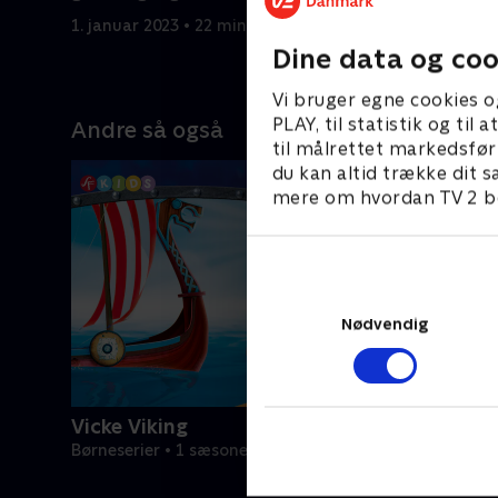
af svære situationer.
af svære s
1. januar 2023 • 22 min
1. januar 2
Dine data og coo
Vi bruger egne cookies o
PLAY, til statistik og ti
Andre så også
til målrettet markedsfør
du kan altid trække dit s
mere om hvordan TV 2 be
Nødvendig
Vicke Viking
Børneserier • 1 sæsoner