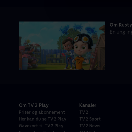
Om Rusty
En ung in
Om TV 2 Play
Kanaler
Priser og abonnement
TV 2
Her kan du se TV 2 Play
TV 2 Sport
Gavekort til TV 2 Play
TV 2 News