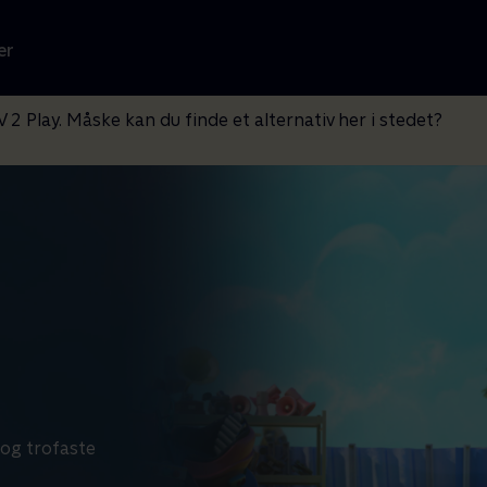
er
V 2 Play. Måske kan du finde et alternativ her i stedet?
 og trofaste