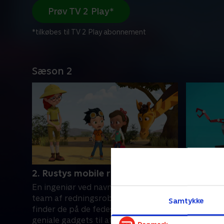
Prøv TV 2 Play*
*tilkøbes til TV 2 Play abonnement
Sæson 2
2. Rustys mobile rivetværksted
7. Rusty
En ingeniør ved navn Rusty leder et
En ingeni
team af redningsrobotter. Sammen
team af 
Samtykke
finder de på de fedeste og mest
finder de
geniale gadgets til at opfinde sig ud
geniale ga