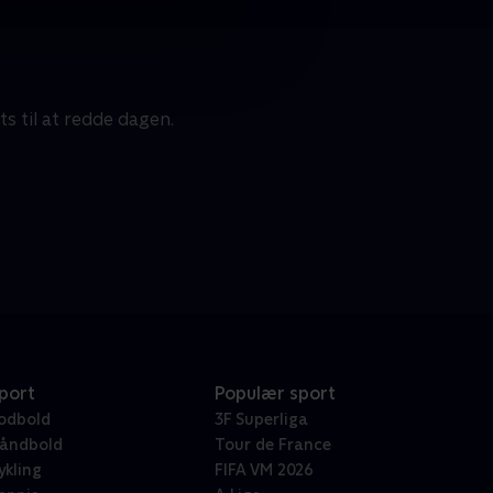
s til at redde dagen.
port
Populær sport
odbold
3F Superliga
åndbold
Tour de France
ykling
FIFA VM 2026