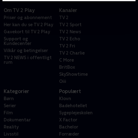
Om TV 2 Play
Kanaler
Priser og abonnement
TV 2
Her kan du se TV 2 Play
TV 2 Sport
Gavekort til TV 2 Play
TV 2 News
Support og
TV 2 Echo
Kundecenter
TV 2 Fri
Vilkår og betingelser
TV 2 Charlie
TV 2 NEWS i offentligt
C More
rum
BritBox
SkyShowtime
Oiii
Kategorier
Populært
Børn
Klovn
Serier
Badehotellet
Film
Sygeplejeskolen
Dokumentar
X Factor
Reality
Bachelor
Livsstil
Forræder