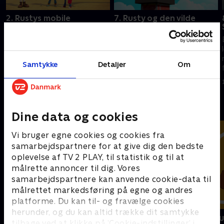
2. Rustys mobile
7. Rusty og den vilde
rivetværksted
egernjagt
En ingeniør ved navn Rusty
En ingeniør ved navn Rusty
leder et team af
leder et team af
redningsrobotter. Sammen
redningsrobotter. Sammen
Samtykke
Detaljer
Om
finder de på de fedeste og
finder de på de fedeste og
mest geniale gadgets til at
mest geniale gadgets til at
1. januar 2023 • 22 min
1. januar 2023 • 22 min
opfinde sig ud af svære
opfinde sig ud af svære
situationer.
situationer.
Andre så også
Dine data og cookies
Vi bruger egne cookies og cookies fra
samarbejdspartnere for at give dig den bedste
oplevelse af TV 2 PLAY, til statistik og til at
målrette annoncer til dig. Vores
samarbejdspartnere kan anvende cookie-data til
målrettet markedsføring på egne og andres
platforme. Du kan til- og fravælge cookies
herunder, og du kan altid trække dit samtykke
Vicke Viking
Miniteve: M
tilbage ved at klikke på ’Cookie-indstillinger’ i