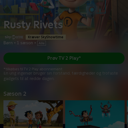
Rusty Rivets
Kræver SkyShowtime
Børn
•
1 sæson
•
Prøv TV 2 Play*
*tilkøbes til TV 2 Play abonnement
En ung ingeniør bruger sin forstand, færdigheder og trofaste
gadgets til at redde dagen.
Sæson 2