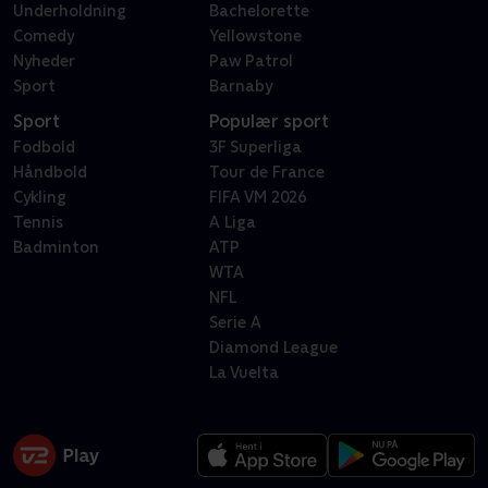
Underholdning
Bachelorette
Comedy
Yellowstone
Nyheder
Paw Patrol
Sport
Barnaby
Sport
Populær sport
Fodbold
3F Superliga
Håndbold
Tour de France
Cykling
FIFA VM 2026
Tennis
A Liga
Badminton
ATP
WTA
NFL
Serie A
Diamond League
La Vuelta