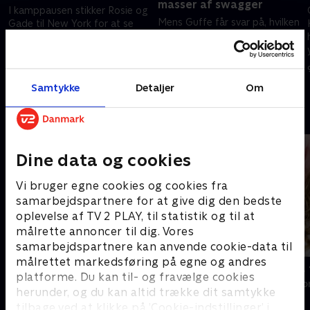
masser af swagger
I kamppausen stikker Rosie og
Mens Guffe får svar på, hvilken
Gade til New York for at se
rolle han skal spille under U21-
deres yndlingshold, New York
VM, forsøger Rosie og Gade at
t
Rangers, og drikke drinks.
forklare deres forkærlighed til
Imens får Guffe endelig
26. marts 2020 • 28 min
såvel bitcoins som chihuahuas
chancen for en sejr
2. april 2020 • 29 min
Samtykke
Detaljer
Om
Andre så også
Dine data og cookies
Vi bruger egne cookies og cookies fra
samarbejdspartnere for at give dig den bedste
oplevelse af TV 2 PLAY, til statistik og til at
målrette annoncer til dig. Vores
samarbejdspartnere kan anvende cookie-data til
målrettet markedsføring på egne og andres
Zulu HK
En fabulous 
platforme. Du kan til- og fravælge cookies
Reality • 1 sæsoner
Reality • 1 sæso
herunder, og du kan altid trække dit samtykke
tilbage ved at klikke på ’Cookie-indstillinger’ i