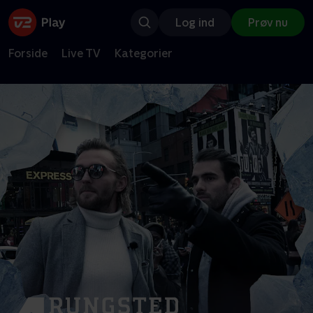
Log ind
Prøv nu
Forside
Live TV
Kategorier