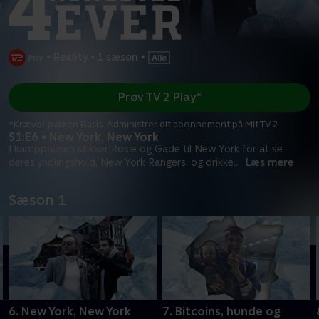
•
Reality
•
1 sæson
•
Prøv TV 2 Play*
*Kræver pakken Basis. Administrer dit abonnement på Mit TV 2.
S1:E6 • New York, New York
I kamppausen stikker Rosie og Gade til New York for at se
deres yndlingshold, New York Rangers, og drikke
...
Læs mere
Sæson 1
6. New York, New York
7. Bitcoins, hunde og