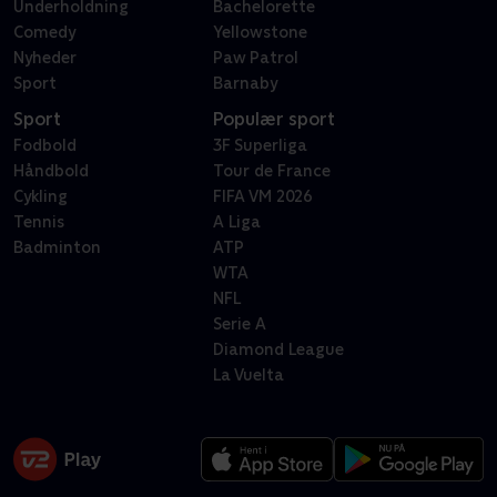
Underholdning
Bachelorette
Comedy
Yellowstone
Nyheder
Paw Patrol
Sport
Barnaby
Sport
Populær sport
Fodbold
3F Superliga
Håndbold
Tour de France
Cykling
FIFA VM 2026
Tennis
A Liga
Badminton
ATP
WTA
NFL
Serie A
Diamond League
La Vuelta