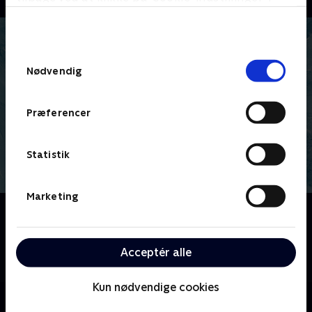
bunden af siden. Læs mere om hvordan TV 2
behandler dine oplysninger i
TV 2s privatlivspolitik
.
Samtykkevalg
Nødvendig
Præferencer
Statistik
Marketing
Om Rungsted 4ever
Kom med ind i en lukket verden af mandehørm,
venskab, vold på jobbet og hurtige biler, når vi følger
Acceptér alle
drengerøvene fra Rungsted ishockeyklub.
Kun nødvendige cookies