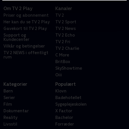
Om TV 2 Play
Kanaler
Priser og abonnement
TV 2
Her kan du se TV 2 Play
TV 2 Sport
Gavekort til TV 2 Play
TV 2 News
Support og
TV 2 Echo
Kundecenter
TV 2 Fri
Vilkår og betingelser
TV 2 Charlie
TV 2 NEWS i offentligt
C More
rum
BritBox
SkyShowtime
Oiii
Kategorier
Populært
Børn
Klovn
Serier
Badehotellet
Film
Sygeplejeskolen
Dokumentar
X Factor
Reality
Bachelor
Livsstil
Forræder