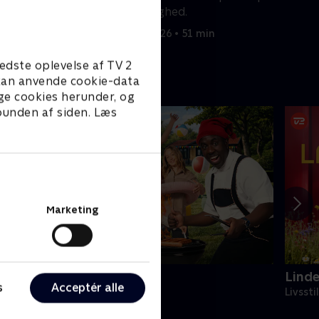
retfærdighed.
18. juni 2026 • 51 min
edste oplevelse af TV 2
e kan anvende cookie-data
ge cookies herunder, og
 bunden af siden. Læs
Marketing
4 stjerners julikalender
Lind
s
Acceptér alle
V-Shows • 1 sæsoner
Livssti