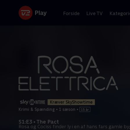
Forside
Live TV
Kategori
Kræver SkyShowtime
Krimi & Spænding
•
1 sæson
•
S1:E3 • The Pact
Rosa og Cocìss finder ly i en af hans fars gamle b