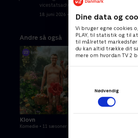
vicestatsadvokat D'Intro, presses hun
v
op i en krog.
18. juni 2026 • 58 min
1
Dine data og coo
Vi bruger egne cookies o
PLAY, til statistik og ti
Andre så også
til målrettet markedsfør
du kan altid trække dit s
mere om hvordan TV 2 be
Nødvendig
Klovn
Komedie • 11 sæsoner