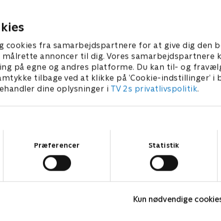
ærdifuldt vidne end ventet.
efterforskningen.
8. juni 2026 • 47 min
18. juni 2026 • 63 min
kies
g cookies fra samarbejdspartnere for at give dig den b
l at målrette annoncer til dig. Vores samarbejdspartner
ing på egne og andres platforme. Du kan til- og fravæl
amtykke tilbage ved at klikke på ’Cookie-indstillinger’ i
handler dine oplysninger i
TV 2s privatlivspolitik
.
Samtykkevalg
Præferencer
Statistik
Stormester
2
Kun nødvendige cookie
TV-Shows • 10 sæsoner
T