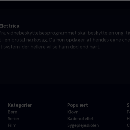
lettrica
fra vidnebeskyttelsesprogrammet skal beskytte en ung, tid
 i en brutal narkosag. Da hun opdager, at hendes egne che
et system, der hellere vil se ham død end hørt.
Kategorier
Populært
S
Børn
Klovn
F
Serier
Badehotellet
H
Film
Sygeplejeskolen
C