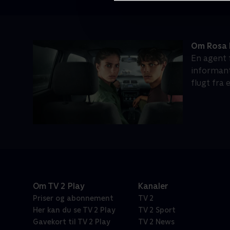
Om Rosa E
En agent 
informant
flugt fra 
Om TV 2 Play
Kanaler
Priser og abonnement
TV 2
Her kan du se TV 2 Play
TV 2 Sport
Gavekort til TV 2 Play
TV 2 News