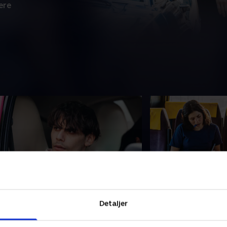
ere
. Mama Camorra
5. Kappa
or at gøre det rigtige risikerer Rosa
De beviser, Rosa og 
Detaljer
lt i en hemmelig efterforskning.
sig at være værdilø
ocìss viser sig at være et langt mere
dem uden nye spor 