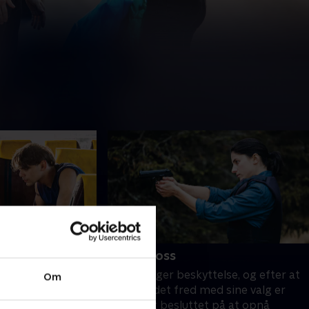
6. The Boss
Cocìss har, viser
Cocìss søger beskyttelse, og efter at
Om
se og efterlader
have fundet fred med sine valg er
i
Rosa fast besluttet på at opnå