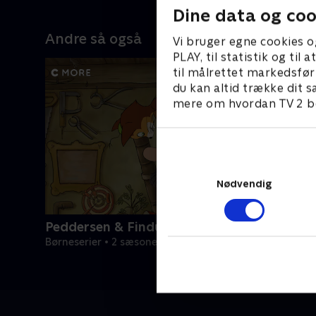
Dine data og coo
Andre så også
Vi bruger egne cookies o
PLAY, til statistik og ti
til målrettet markedsfør
du kan altid trække dit s
mere om hvordan TV 2 be
Nødvendig
Peddersen & Findus
Børneserier • 2 sæsoner