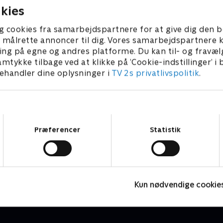
kies
g cookies fra samarbejdspartnere for at give dig den b
l at målrette annoncer til dig. Vores samarbejdspartner
ing på egne og andres platforme. Du kan til- og fravæl
amtykke tilbage ved at klikke på ’Cookie-indstillinger’ i
handler dine oplysninger i
TV 2s privatlivspolitik
.
Samtykkevalg
Præferencer
Statistik
Mester
G
Børneserier • 1 sæsoner
B
Kun nødvendige cookie