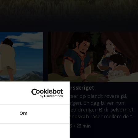
erbande
26. Forårsskriget
ndt røvere på
Ronja vokser op blandt røvere på
g bliver hun
Mattisborgen. En dag bliver hun
 Birk, selvom et
venner med drengen Birk, selvom et
Om
aser mellem de to
bittert fjendskab raser mellem de to
familier.
1. maj 2023 • 23 min