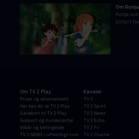
Om Ronja
Ronja vok
bittert fj
Om TV 2 Play
Kanaler
Priser og abonnement
TV 2
Her kan du se TV 2 Play
TV 2 Sport
Gavekort til TV 2 Play
TV 2 News
Support og Kundecenter
TV 2 Echo
Vilkår og betingelser
TV 2 Fri
TV 2 NEWS i offentligt rum
TV 2 Charlie