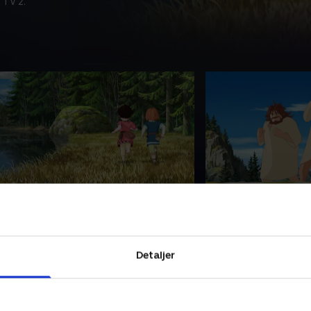
 TV 2.
4. Vilddyrskampen
25. En stærk røv
onja vokser op blandt røvere på
Ronja vokser op bla
attisborgen. En dag bliver hun
Mattisborgen. En da
enner med drengen Birk, selvom et
venner med drengen
Detaljer
ittert fjendskab raser mellem de to
bittert fjendskab r
amilier.
familier.
. maj 2023 • 23 min
1. maj 2023 • 23 min