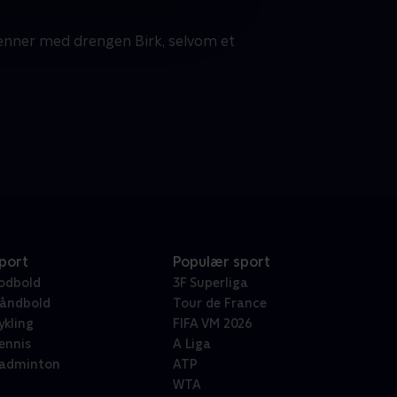
venner med drengen Birk, selvom et
port
Populær sport
odbold
3F Superliga
åndbold
Tour de France
ykling
FIFA VM 2026
ennis
A Liga
adminton
ATP
WTA