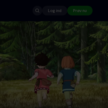
Log ind
Prøv nu