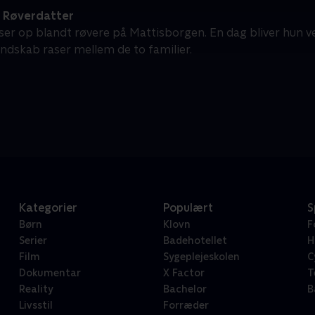
 Røverdatter
ser op blandt røvere på Mattisborgen. En dag bliver hun 
endskab raser mellem de to familier.
Kategorier
Populært
S
Børn
Klovn
F
Serier
Badehotellet
H
Film
Sygeplejeskolen
C
Dokumentar
X Factor
T
Reality
Bachelor
B
Livsstil
Forræder