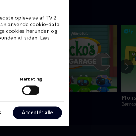
edste oplevelse af TV 2
e kan anvende cookie-data
ge cookies herunder, og
 bunden af siden. Læs
Marketing
eckos Garage
Plons
ørneserier • 2 sæsoner
Børnes
s
Acceptér alle