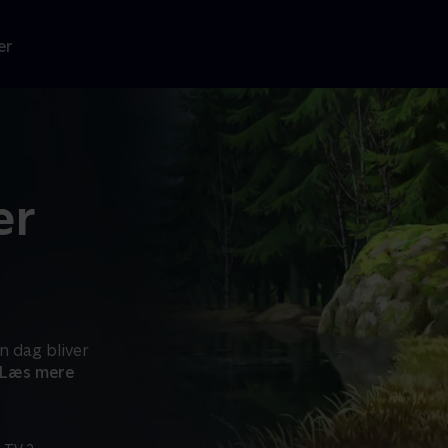
er
er
n dag bliver
Læs mere