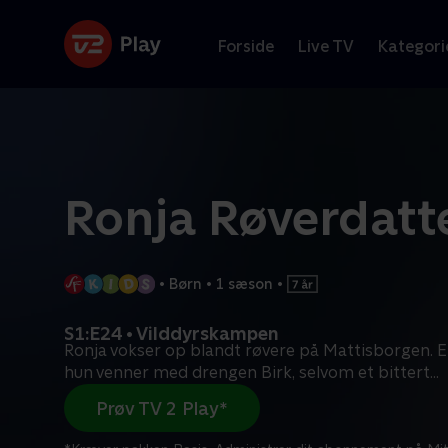
Forside
Live TV
Kategori
Ronja Røverdatt
•
Børn
•
1 sæson
•
S1:E24 • Vilddyrskampen
Ronja vokser op blandt røvere på Mattisborgen. E
hun venner med drengen Birk, selvom et bittert
...
Prøv TV 2 Play*