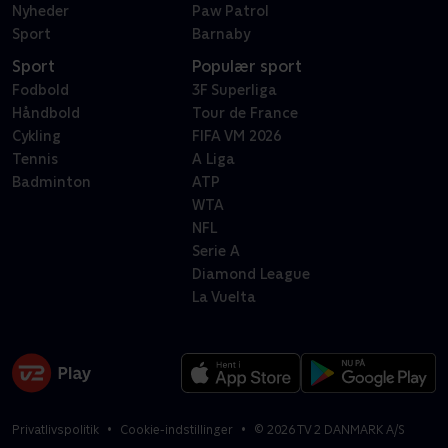
Nyheder
Paw Patrol
Sport
Barnaby
Sport
Populær sport
Fodbold
3F Superliga
Håndbold
Tour de France
Cykling
FIFA VM 2026
Tennis
A Liga
Badminton
ATP
WTA
NFL
Serie A
Diamond League
La Vuelta
Privatlivspolitik
Cookie-indstillinger
©
2026
TV 2 DANMARK A/S