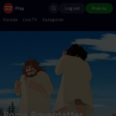
Log ind
Prøv nu
Forside
Live TV
Kategorier
Ronja Røverdatter