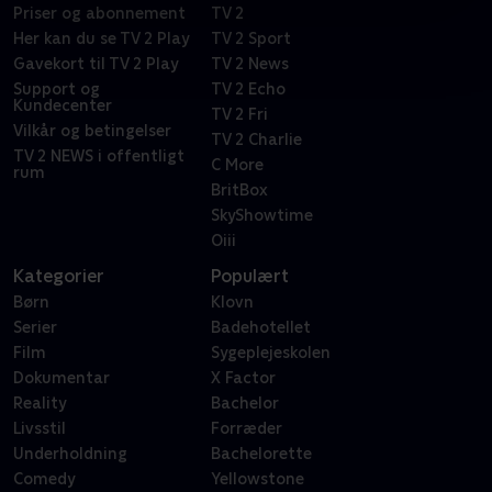
Priser og abonnement
TV 2
Her kan du se TV 2 Play
TV 2 Sport
Gavekort til TV 2 Play
TV 2 News
Support og
TV 2 Echo
Kundecenter
TV 2 Fri
Vilkår og betingelser
TV 2 Charlie
TV 2 NEWS i offentligt
C More
rum
BritBox
SkyShowtime
Oiii
Kategorier
Populært
Børn
Klovn
Serier
Badehotellet
Film
Sygeplejeskolen
Dokumentar
X Factor
Reality
Bachelor
Livsstil
Forræder
Underholdning
Bachelorette
Comedy
Yellowstone