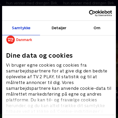
,
hun venner med drengen Birk,
hun venner med drengen Birk,
selvom et bittert fjendskab
selvom et bittert fjendskab
raser mellem de to familier.
raser mellem de to familier.
1. maj 2023 • 23 min
1. maj 2023 • 23 min
Samtykke
Detaljer
Om
Andre så også
Dine data og cookies
Vi bruger egne cookies og cookies fra
samarbejdspartnere for at give dig den bedste
oplevelse af TV 2 PLAY, til statistik og til at
målrette annoncer til dig. Vores
samarbejdspartnere kan anvende cookie-data til
Miraculous
Peddersen &
målrettet markedsføring på egne og andres
Børneserier • 3 sæsoner
Børneserier • 2
platforme. Du kan til- og fravælge cookies
herunder, og du kan altid trække dit samtykke
tilbage ved at klikke på ’Cookie-indstillinger’ i
bunden af siden. Læs mere om hvordan TV 2