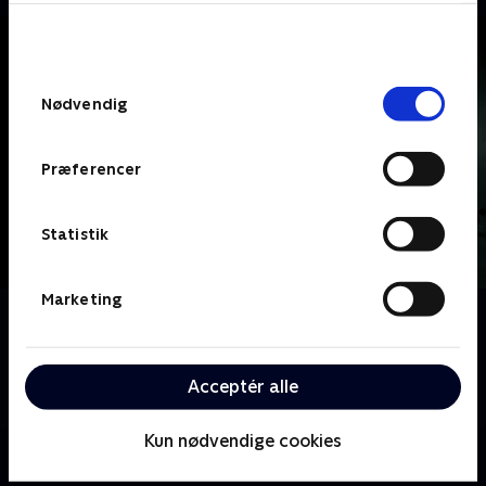
bunden af siden. Læs mere om hvordan TV 2
behandler dine oplysninger i
TV 2s privatlivspolitik
.
Samtykkevalg
Nødvendig
Præferencer
Statistik
Marketing
Om Rejseholdet - jagten på en morder
Når et menneske bliver slået ihjel, begynder jagten
på en morder. Hvem er gerningsmanden? Hvorfor
Acceptér alle
blev drabet begået?
Kun nødvendige cookies