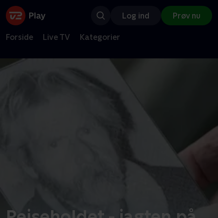
Log ind
Prøv nu
Forside
Live TV
Kategorier
Rejseholdet - jagten på