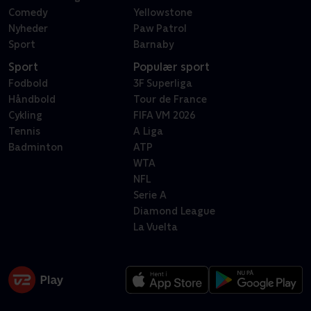
Comedy
Yellowstone
Nyheder
Paw Patrol
Sport
Barnaby
Sport
Populær sport
Fodbold
3F Superliga
Håndbold
Tour de France
Cykling
FIFA VM 2026
Tennis
A Liga
Badminton
ATP
WTA
NFL
Serie A
Diamond League
La Vuelta