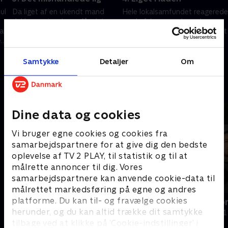
ul
Da liget af en ukendt mand
Hele lokalsamfundet reagerede
dukker op i en havn, får det
med afsky og undren, da en
ar
politiets efterforskere til at
ældre mand blev fundet dræbt
en
spærre øjnene op. Manden har
i sin lade. Efterforsker Tom
inden sin død været udsat for
Christensen går sagen igennem
20. februar 2020 • 38 min
27. februar 2020 • 36 min
tortur.
Samtykke
Detaljer
Om
Andre så også
Dine data og cookies
Vi bruger egne cookies og cookies fra
samarbejdspartnere for at give dig den bedste
oplevelse af TV 2 PLAY, til statistik og til at
målrette annoncer til dig. Vores
samarbejdspartnere kan anvende cookie-data til
målrettet markedsføring på egne og andres
platforme. Du kan til- og fravælge cookies
Det næsten perfekte drab
Låst inde for
herunder, og du kan altid trække dit samtykke
Dokumentar • 1 sæsoner
Dokumentar • 1
tilbage ved at klikke på ’Cookie-indstillinger’ i