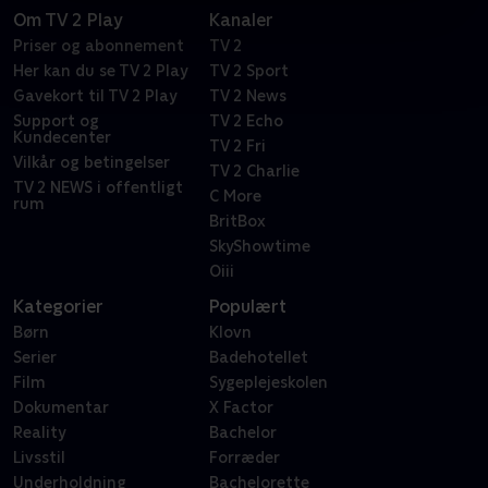
Om TV 2 Play
Kanaler
Priser og abonnement
TV 2
Her kan du se TV 2 Play
TV 2 Sport
Gavekort til TV 2 Play
TV 2 News
Support og
TV 2 Echo
Kundecenter
TV 2 Fri
Vilkår og betingelser
TV 2 Charlie
TV 2 NEWS i offentligt
C More
rum
BritBox
SkyShowtime
Oiii
Kategorier
Populært
Børn
Klovn
Serier
Badehotellet
Film
Sygeplejeskolen
Dokumentar
X Factor
Reality
Bachelor
Livsstil
Forræder
Underholdning
Bachelorette