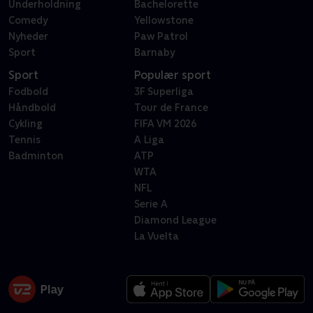
Underholdning
Bachelorette
Comedy
Yellowstone
Nyheder
Paw Patrol
Sport
Barnaby
Sport
Populær sport
Fodbold
3F Superliga
Håndbold
Tour de France
Cykling
FIFA VM 2026
Tennis
A Liga
Badminton
ATP
WTA
NFL
Serie A
Diamond League
La Vuelta