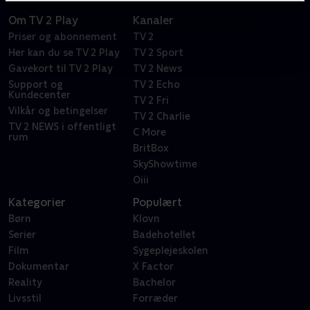
Om TV 2 Play
Kanaler
Priser og abonnement
TV 2
Her kan du se TV 2 Play
TV 2 Sport
Gavekort til TV 2 Play
TV 2 News
Support og
TV 2 Echo
Kundecenter
TV 2 Fri
Vilkår og betingelser
TV 2 Charlie
TV 2 NEWS i offentligt
C More
rum
BritBox
SkyShowtime
Oiii
Kategorier
Populært
Børn
Klovn
Serier
Badehotellet
Film
Sygeplejeskolen
Dokumentar
X Factor
Reality
Bachelor
Livsstil
Forræder