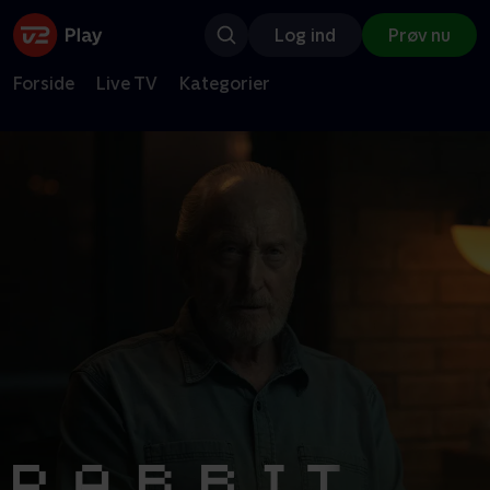
Log ind
Prøv nu
Forside
Live TV
Kategorier