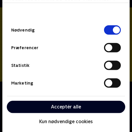
bunden af siden. Læs mere om hvordan TV 2
behandler dine oplysninger i
TV 2s privatlivspolitik
.
Samtykkevalg
Nødvendig
Præferencer
Statistik
Marketing
Om Rabbit Hole
En virksomhedsspion kæmper for demokrati, da
verdenskontrollerende kræfter dømmer ham for
Acceptér alle
mord.
Kun nødvendige cookies