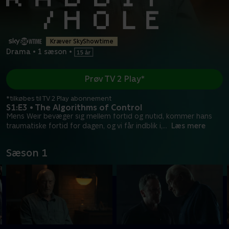
Kræver SkyShowtime
Drama
•
1 sæson
•
Prøv TV 2 Play*
*tilkøbes til TV 2 Play abonnement
S1:E3 • The Algorithms of Control
Mens Weir bevæger sig mellem fortid og nutid, kommer hans
traumatiske fortid for dagen, og vi får indblik i,
...
Læs mere
Sæson 1