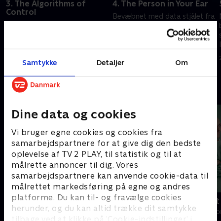
3. The Algorithms of
4. The Person in Your Ear
Control
Bevæbnet med data stjålet fra
Mens Weir bevæger sig mellem
Arda må Weir afsløre
fortid og nutid, kommer hans
sandheden bag Valences
traumatiske fortid for dagen,
chokerende død.
og vi får indblik i, hvordan
14. april 2023 • 43 min
Samtykke
Detaljer
Om
venskabet med Valence blev til.
7. april 2023 • 54 min
Andre så også
Dine data og cookies
Vi bruger egne cookies og cookies fra
samarbejdspartnere for at give dig den bedste
oplevelse af TV 2 PLAY, til statistik og til at
målrette annoncer til dig. Vores
samarbejdspartnere kan anvende cookie-data til
målrettet markedsføring på egne og andres
platforme. Du kan til- og fravælge cookies
Happy fucking Pride
Fake Patient
herunder, og du kan altid trække dit samtykke
Drama • 1 sæsoner
Drama • 1 sæso
tilbage ved at klikke på ’Cookie-indstillinger’ i