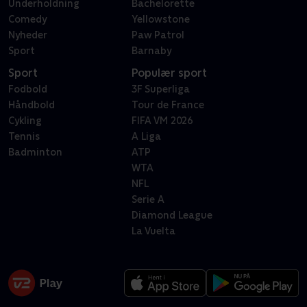
Underholdning
Bachelorette
Comedy
Yellowstone
Nyheder
Paw Patrol
Sport
Barnaby
Sport
Populær sport
Fodbold
3F Superliga
Håndbold
Tour de France
Cykling
FIFA VM 2026
Tennis
A Liga
Badminton
ATP
WTA
NFL
Serie A
Diamond League
La Vuelta