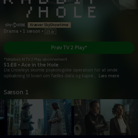
Kræver SkyShowtime
Drama
•
1 sæson
•
Prøv TV 2 Play*
*tilkøbes til TV 2 Play abonnement
S1:E8 • Ace in the Hole
Da Crowleys skumle psykologiske operation for at vinde
opbakning til loven om fælles data og kapre
...
Læs mere
Sæson 1