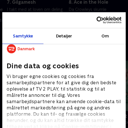
7. Gilgamesh
8. Ace in the Hole
me
I takt med at loven om deling
Da Crowleys skumle
af data nærmer sig vedtagelse,
psykologiske operation for at
il
tager Weirs mistro til Ben og
vinde opbakning til loven om
bekymringerne over Crowley
fælles data og kapre
overhånd.
demokratiet lykkes, tager Weir
5. maj 2023 • 41 min
12. maj 2023 • 51 min
Samtykke
Detaljer
Om
sit sidste træk.
Andre så også
Dine data og cookies
Vi bruger egne cookies og cookies fra
samarbejdspartnere for at give dig den bedste
oplevelse af TV 2 PLAY, til statistik og til at
målrette annoncer til dig. Vores
samarbejdspartnere kan anvende cookie-data til
målrettet markedsføring på egne og andres
platforme. Du kan til- og fravælge cookies
Happy fucking Pride
Fake Patient
herunder, og du kan altid trække dit samtykke
Drama • 1 sæsoner
Drama • 1 sæso
tilbage ved at klikke på ’Cookie-indstillinger’ i