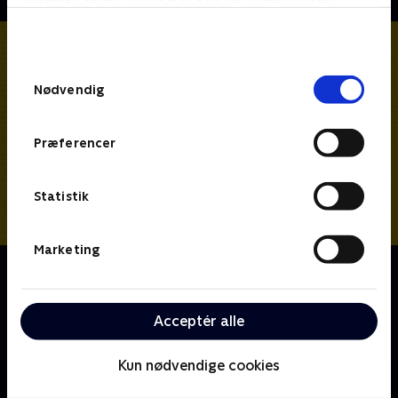
bunden af siden. Læs mere om hvordan TV 2
behandler dine oplysninger i
TV 2s privatlivspolitik
.
Samtykkevalg
Nødvendig
Præferencer
Statistik
Marketing
Om Rabbit Hole
En virksomhedsspion kæmper for demokrati, da
verdenskontrollerende kræfter dømmer ham for
Acceptér alle
mord.
Kun nødvendige cookies