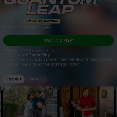
Kræver SkyShowtime
Drama
•
2 sæsoner
•
Prøv TV 2 Play*
*tilkøbes til TV 2 Play abonnement
S1:E12 • Let Them Play
Ben befinder sig i 2012 sammen med familien Méndez, som lige
skal til at hjælpe deres transkønnede datter.
Sæson 1
Sæson 2