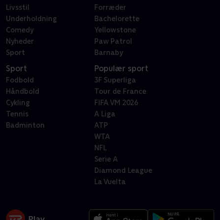
Livsstil
Forræder
Underholdning
Bachelorette
Comedy
Yellowstone
Nyheder
Paw Patrol
Sport
Barnaby
Sport
Populær sport
Fodbold
3F Superliga
Håndbold
Tour de France
Cykling
FIFA VM 2026
Tennis
A Liga
Badminton
ATP
WTA
NFL
Serie A
Diamond League
La Vuelta