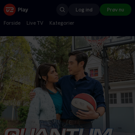
Log ind
Prøv nu
Forside
Live TV
Kategorier