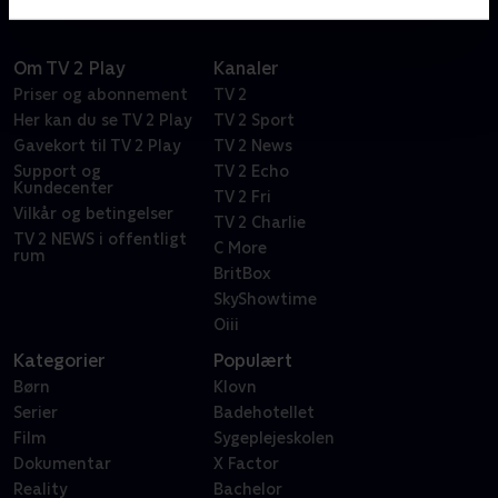
Om TV 2 Play
Kanaler
Priser og abonnement
TV 2
Her kan du se TV 2 Play
TV 2 Sport
Gavekort til TV 2 Play
TV 2 News
Support og
TV 2 Echo
Kundecenter
TV 2 Fri
Vilkår og betingelser
TV 2 Charlie
TV 2 NEWS i offentligt
C More
rum
BritBox
SkyShowtime
Oiii
Kategorier
Populært
Børn
Klovn
Serier
Badehotellet
Film
Sygeplejeskolen
Dokumentar
X Factor
Reality
Bachelor