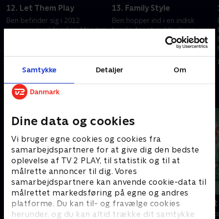
12. Let Them Play
13. Family Style
Ben befinder sig i 2012
Ben hopper ind i en indisk
sammen med familien Méndez,
familie for at redde deres
som lige skal til at hjælpe deres
elskede familierestaurant fra
transkønnede datter.
brænde ned.
15. august 2025 • 40 min
15. august 2025 • 40 min
Samtykke
Detaljer
Om
Andre så også
Dine data og cookies
Vi bruger egne cookies og cookies fra
samarbejdspartnere for at give dig den bedste
oplevelse af TV 2 PLAY, til statistik og til at
målrette annoncer til dig. Vores
samarbejdspartnere kan anvende cookie-data til
målrettet markedsføring på egne og andres
Happy fucking Pride
Fake Patient
platforme. Du kan til- og fravælge cookies
herunder, og du kan altid trække dit samtykke
Drama • 1 sæsoner
Drama • 1 sæso