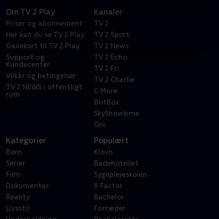
Om TV 2 Play
Kanaler
Priser og abonnement
TV 2
Her kan du se TV 2 Play
TV 2 Sport
Gavekort til TV 2 Play
TV 2 News
Support og
TV 2 Echo
Kundecenter
TV 2 Fri
Vilkår og betingelser
TV 2 Charlie
TV 2 NEWS i offentligt
C More
rum
BritBox
SkyShowtime
Oiii
Kategorier
Populært
Børn
Klovn
Serier
Badehotellet
Film
Sygeplejeskolen
Dokumentar
X Factor
Reality
Bachelor
Livsstil
Forræder