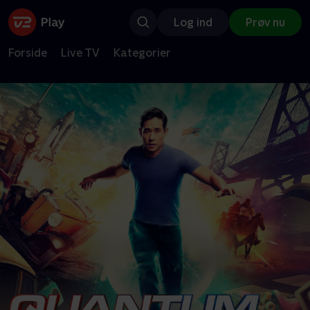
Log ind
Prøv nu
Forside
Live TV
Kategorier