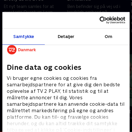
Et nyt team samles for at
Ben befinder sig på vej ud i
genstarte Quantum Leap-
kredsløb ombord på
projektet. Den ledende fysiker
rumfærgen Atlantis i 1998.
Ben Song tager et uautoriseret
15. august 2025 • 40 min
spring tilbage til 1985.
15. august 2025 • 40 min
Samtykke
Detaljer
Om
Andre så også
Dine data og cookies
Vi bruger egne cookies og cookies fra
samarbejdspartnere for at give dig den bedste
oplevelse af TV 2 PLAY, til statistik og til at
målrette annoncer til dig. Vores
samarbejdspartnere kan anvende cookie-data til
målrettet markedsføring på egne og andres
Happy fucking Pride
Fake Patient
platforme. Du kan til- og fravælge cookies
Drama • 1 sæsoner
Drama • 1 sæso
herunder, og du kan altid trække dit samtykke
tilbage ved at klikke på ’Cookie-indstillinger’ i