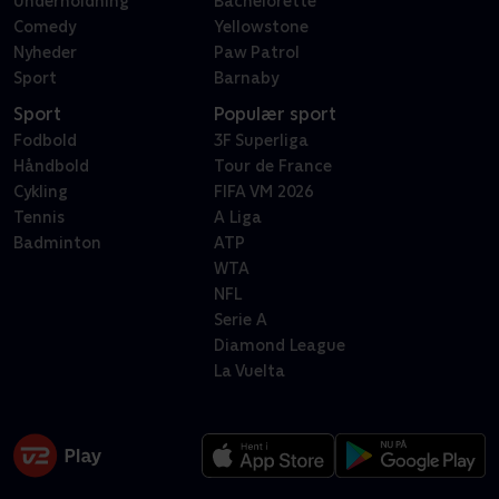
Underholdning
Bachelorette
Comedy
Yellowstone
Nyheder
Paw Patrol
Sport
Barnaby
Sport
Populær sport
Fodbold
3F Superliga
Håndbold
Tour de France
Cykling
FIFA VM 2026
Tennis
A Liga
Badminton
ATP
WTA
NFL
Serie A
Diamond League
La Vuelta