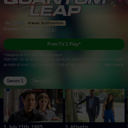
Kræver SkyShowtime
Drama
•
2 sæsoner
•
Prøv TV 2 Play*
*tilkøbes til TV 2 Play abonnement
Næsten 30 år efter dr. Sam Beckett trådte ind i Quantum Leap-
acceleratoren og forsvandt, skal et nyt team, ledet
...
Læs mere
Sæson 1
Sæson 2
1. July 13th, 1985
2. Atlantis