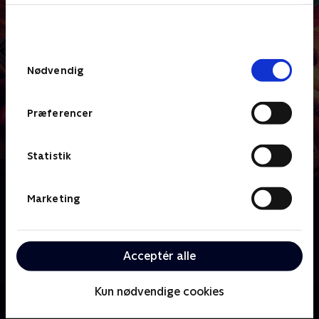
bunden af siden. Læs mere om hvordan TV 2
behandler dine oplysninger i
TV 2s privatlivspolitik
.
Samtykkevalg
Nødvendig
Præferencer
Statistik
Om Quantum Leap (2022)
Marketing
Næsten 30 år efter dr. Sam Beckett trådte ind i
Quantum Leap-acceleratoren og forsvandt, skal et
nyt team, ledet af dr. Ben Song, genstarte projektet
Acceptér alle
for at forstå maskinens mysterier og dens skaber.
Kun nødvendige cookies