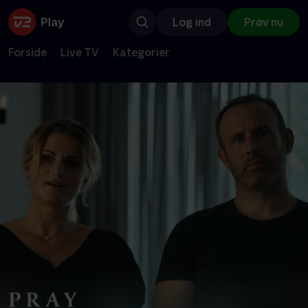
Log ind
Prøv nu
Forside
Live TV
Kategorier