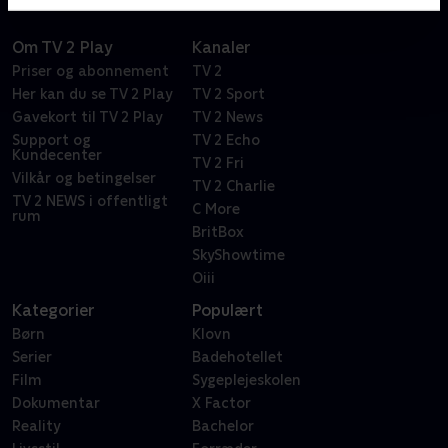
Om TV 2 Play
Kanaler
Priser og abonnement
TV 2
Her kan du se TV 2 Play
TV 2 Sport
Gavekort til TV 2 Play
TV 2 News
Support og
TV 2 Echo
Kundecenter
TV 2 Fri
Vilkår og betingelser
TV 2 Charlie
TV 2 NEWS i offentligt
C More
rum
BritBox
SkyShowtime
Oiii
Kategorier
Populært
Børn
Klovn
Serier
Badehotellet
Film
Sygeplejeskolen
Dokumentar
X Factor
Reality
Bachelor