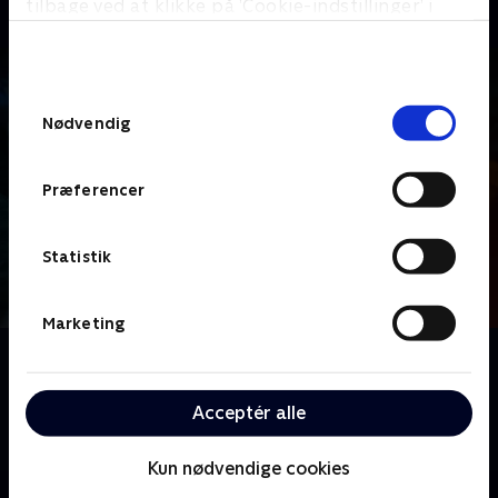
tilbage ved at klikke på ’Cookie-indstillinger’ i
bunden af siden. Læs mere om hvordan TV 2
behandler dine oplysninger i
TV 2s privatlivspolitik
.
Samtykkevalg
Nødvendig
Præferencer
Statistik
Marketing
Om Pray Obey Kill
En undersøgelse af mordet på en ung kvinde i den
Acceptér alle
stille svenske landsby Kubty i 2004 og den
efterfølgende retssag
Kun nødvendige cookies