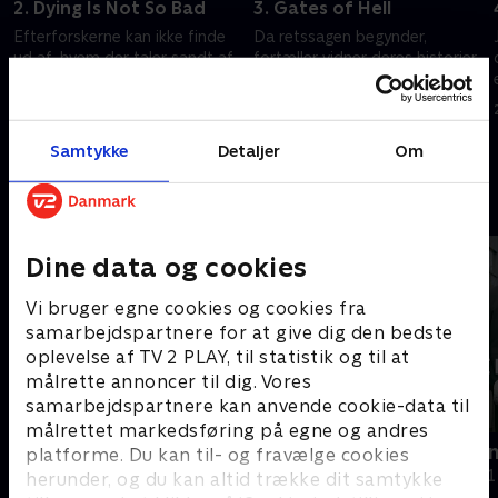
2. Dying Is Not So Bad
3. Gates of Hell
Efterforskerne kan ikke finde
Da retssagen begynder,
ud af, hvem der taler sandt af
fortæller vidner deres historier
de to varetægtsfængslede
om præsten og barnepigen
14. juli 2023 • 51 min
21. juli 2023 • 52 min
Samtykke
Detaljer
Om
Andre så også
Dine data og cookies
Vi bruger egne cookies og cookies fra
samarbejdspartnere for at give dig den bedste
oplevelse af TV 2 PLAY, til statistik og til at
målrette annoncer til dig. Vores
samarbejdspartnere kan anvende cookie-data til
målrettet markedsføring på egne og andres
Håbløst arbejde
Den skjulte
platforme. Du kan til- og fravælge cookies
Dokumentar • 1 sæsoner
Dokumentar • 1
herunder, og du kan altid trække dit samtykke