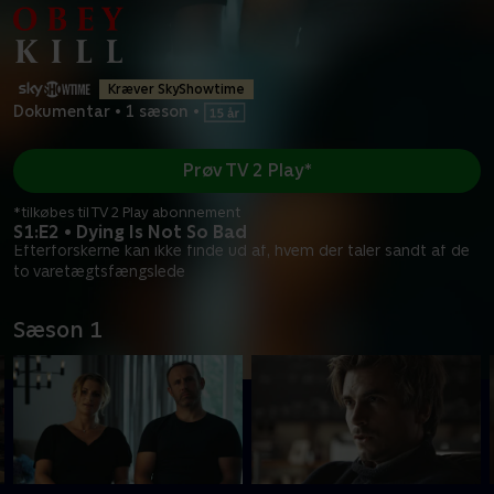
Kræver SkyShowtime
Dokumentar
•
1 sæson
•
Prøv TV 2 Play*
*tilkøbes til TV 2 Play abonnement
S1:E2 • Dying Is Not So Bad
Efterforskerne kan ikke finde ud af, hvem der taler sandt af de
to varetægtsfængslede
Sæson 1