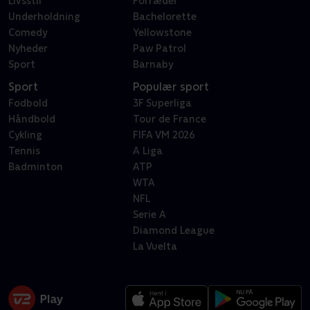
Livsstil
Forræder
Underholdning
Bachelorette
Comedy
Yellowstone
Nyheder
Paw Patrol
Sport
Barnaby
Sport
Populær sport
Fodbold
3F Superliga
Håndbold
Tour de France
Cykling
FIFA VM 2026
Tennis
A Liga
Badminton
ATP
WTA
NFL
Serie A
Diamond League
La Vuelta