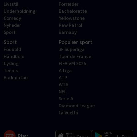
Livsstil
Forræder
Underholdning
Bachelorette
Comedy
Yellowstone
Nyheder
Paw Patrol
Sport
Barnaby
Sport
Populær sport
Fodbold
3F Superliga
Håndbold
Tour de France
Cykling
FIFA VM 2026
Tennis
A Liga
Badminton
ATP
WTA
NFL
Serie A
Diamond League
La Vuelta