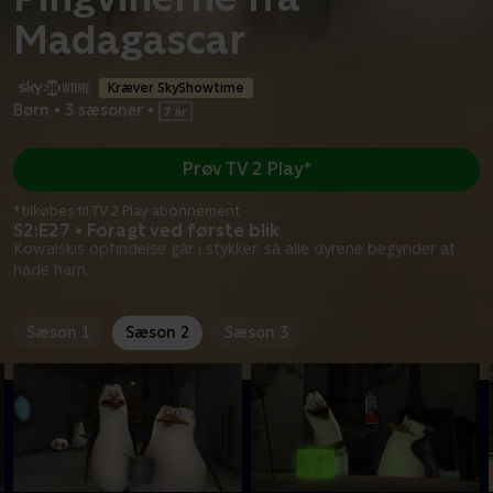
Madagascar
Kræver SkyShowtime
Børn
•
3 sæsoner
•
Prøv TV 2 Play*
*tilkøbes til TV 2 Play abonnement
S2:E27 • Foragt ved første blik
Kowalskis opfindelse går i stykker, så alle dyrene begynder at
hade ham.
Sæson 1
Sæson 2
Sæson 3