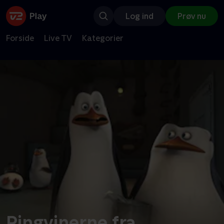
Log ind
Prøv nu
Forside
Live TV
Kategorier
Pingvinerne fra