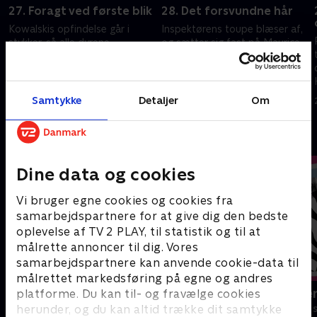
27. Foragt ved første blik
28. Det forsvundne hår
Kowalskis opfindelse går i
Inspektørens toupe blæser af,
stykker, så alle dyrene
og sætter sig fast på Maurice.
begynder at hade ham.
Strudsen Shelly bliver fanget i
våd cement, og Rico er den
24. januar 2022 • 22 min
eneste der kan redde hende.
24. januar 2022 • 22 min
Samtykke
Detaljer
Om
Andre så også
Dine data og cookies
Vi bruger egne cookies og cookies fra
samarbejdspartnere for at give dig den bedste
oplevelse af TV 2 PLAY, til statistik og til at
målrette annoncer til dig. Vores
samarbejdspartnere kan anvende cookie-data til
målrettet markedsføring på egne og andres
Nuts Nuts Nuts
Miniteve: Ve
platforme. Du kan til- og fravælge cookies
herunder, og du kan altid trække dit samtykke
Børneserier • 1 sæsoner
Børneserier • 1