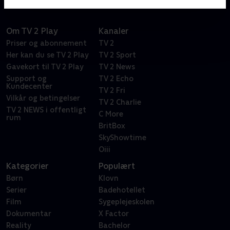
Om TV 2 Play
Kanaler
Priser og abonnement
TV 2
Her kan du se TV 2 Play
TV 2 Sport
Gavekort til TV 2 Play
TV 2 News
Support og
TV 2 Echo
Kundecenter
TV 2 Fri
Vilkår og betingelser
TV 2 Charlie
TV 2 NEWS i offentligt
C More
rum
BritBox
SkyShowtime
Oiii
Kategorier
Populært
Børn
Klovn
Serier
Badehotellet
Film
Sygeplejeskolen
Dokumentar
X Factor
Reality
Bachelor