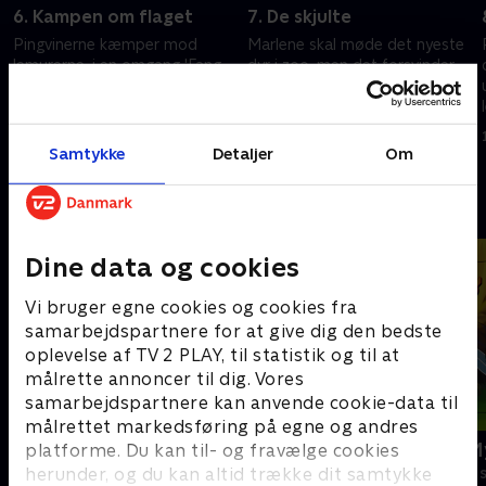
6. Kampen om flaget
7. De skjulte
Pingvinerne kæmper mod
Marlene skal møde det nyeste
lemurerne, i en omgang 'Fang
dyr i zoo, men det forsvinder
flaget'. Af en eller anden grund,
på mystisk vis. Pingvinerne og
når lemurerne altid hen til
lemurerne vil redde hende, men
flaget først.
forsvinder også.
1. juli 2021 • 22 min
1. juli 2021 • 22 min
Samtykke
Detaljer
Om
Andre så også
Dine data og cookies
Vi bruger egne cookies og cookies fra
samarbejdspartnere for at give dig den bedste
oplevelse af TV 2 PLAY, til statistik og til at
målrette annoncer til dig. Vores
samarbejdspartnere kan anvende cookie-data til
målrettet markedsføring på egne og andres
Miniteve: Verdens dyr
Magnus & M
platforme. Du kan til- og fravælge cookies
herunder, og du kan altid trække dit samtykke
Børneserier • 1 sæsoner
Børneserier • 1