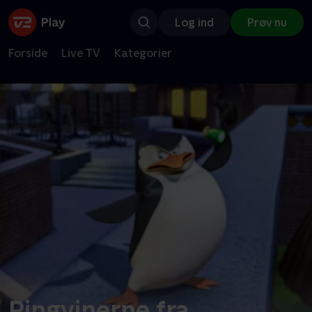
Log ind
Prøv nu
Forside
Live TV
Kategorier
Pingvinerne fra