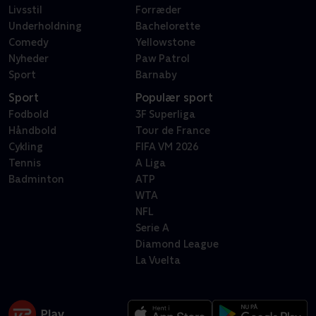
Livsstil
Forræder
Underholdning
Bachelorette
Comedy
Yellowstone
Nyheder
Paw Patrol
Sport
Barnaby
Sport
Populær sport
Fodbold
3F Superliga
Håndbold
Tour de France
Cykling
FIFA VM 2026
Tennis
A Liga
Badminton
ATP
WTA
NFL
Serie A
Diamond League
La Vuelta