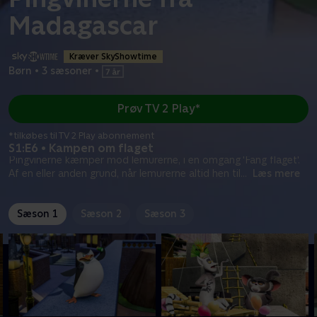
Madagascar
Kræver SkyShowtime
Børn
•
3 sæsoner
•
Prøv TV 2 Play*
*tilkøbes til TV 2 Play abonnement
S1:E6 • Kampen om flaget
Pingvinerne kæmper mod lemurerne, i en omgang 'Fang flaget'.
Af en eller anden grund, når lemurerne altid hen til
...
Læs mere
Sæson 1
Sæson 2
Sæson 3