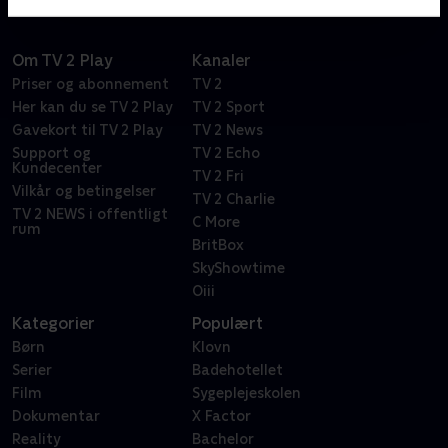
Om TV 2 Play
Kanaler
Priser og abonnement
TV 2
Her kan du se TV 2 Play
TV 2 Sport
Gavekort til TV 2 Play
TV 2 News
Support og
TV 2 Echo
Kundecenter
TV 2 Fri
Vilkår og betingelser
TV 2 Charlie
TV 2 NEWS i offentligt
C More
rum
BritBox
SkyShowtime
Oiii
Kategorier
Populært
Børn
Klovn
Serier
Badehotellet
Film
Sygeplejeskolen
Dokumentar
X Factor
Reality
Bachelor