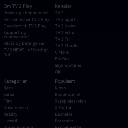
Om TV 2 Play
Kanaler
Priser og abonnement
TV 2
Her kan du se TV 2 Play
TV 2 Sport
Gavekort til TV 2 Play
TV 2 News
Support og
TV 2 Echo
Kundecenter
TV 2 Fri
Vilkår og betingelser
TV 2 Charlie
TV 2 NEWS i offentligt
C More
rum
BritBox
SkyShowtime
Oiii
Kategorier
Populært
Børn
Klovn
Serier
Badehotellet
Film
Sygeplejeskolen
Dokumentar
X Factor
Reality
Bachelor
Livsstil
Forræder
Underholdning
Bachelorette