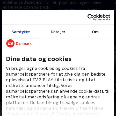
afdeling på Bispebjerg. Hun får
psykiatrien tager hendes
en kæreste og en lejlighed i
traumer alvorligt
23. februar 2023 • 41 min
København. Kan hendes liv
23. februar 2023 • 41 min
ændre sig?.
Andre så også
Samtykke
Detaljer
Om
Dine data og cookies
Vi bruger egne cookies og cookies fra
samarbejdspartnere for at give dig den bedste
oplevelse af TV 2 PLAY, til statistik og til at
Pigerne på psyk
Låst inde for
målrette annoncer til dig. Vores
Dokumentar • 1 sæsoner
Dokumentar • 1
samarbejdspartnere kan anvende cookie-data til
målrettet markedsføring på egne og andres
platforme. Du kan til- og fravælge cookies
herunder, og du kan altid trække dit samtykke
tilbage ved at klikke på ’Cookie-indstillinger’ i