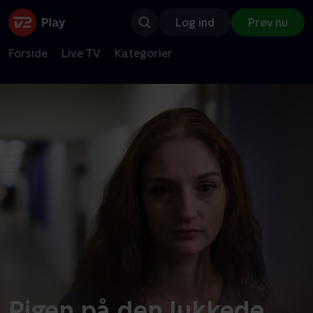
Log ind
Prøv nu
Forside
Live TV
Kategorier
Pigen på den lukkede