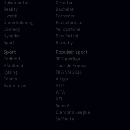
Dokumentar
X Factor
Reality
Bachelor
Livsstil
Forræder
Underholdning
Bachelorette
Comedy
Yellowstone
Nyheder
Paw Patrol
Sport
Barnaby
Sport
Populær sport
Fodbold
3F Superliga
Håndbold
Tour de France
Cykling
FIFA VM 2026
Tennis
A Liga
Badminton
ATP
WTA
NFL
Serie A
Diamond League
La Vuelta