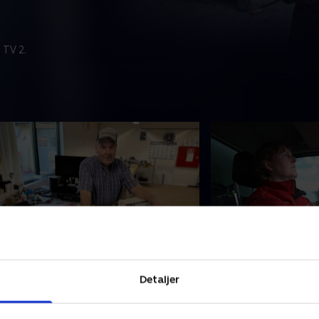
 TV 2.
. Per Søren blæser taget af
5. På tur med Lo
er Søren, som er en sucker for
Louise er udvikli
Detaljer
eknik, får en gammel subwoofer ind
har efter mange fo
å værkstedet. Mon den kan blæse
– og det bliver flitt
aget af?
genbrugspladsen.