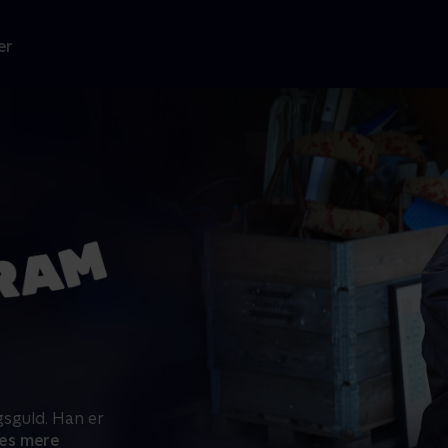
er
gsguld. Han er
æs mere