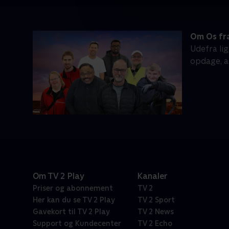
Om Os f
Udefra li
opdage, a
Om TV 2 Play
Kanaler
Priser og abonnement
TV 2
Her kan du se TV 2 Play
TV 2 Sport
Gavekort til TV 2 Play
TV 2 News
Support og Kundecenter
TV 2 Echo