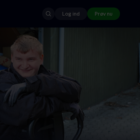
Log ind
Prøv nu