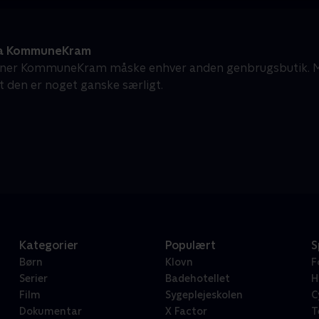
ra KommuneKram
gner KommuneKram måske enhver anden genbrugsbutik. Men 
t den er noget ganske særligt.
Kategorier
Populært
S
Børn
Klovn
F
Serier
Badehotellet
H
Film
Sygeplejeskolen
C
Dokumentar
X Factor
T