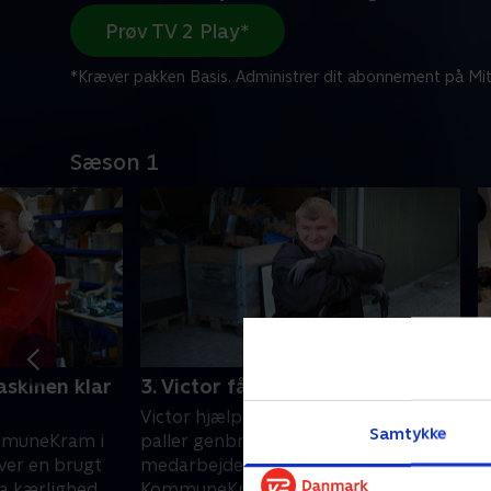
Prøv TV 2 Play*
*Kræver pakken Basis. Administrer dit abonnement på Mit
Sæson 1
askinen klar
3. Victor får styr på rodet
4
Victor hjælper med at få styr på 20
P
Samtykke
mmuneKram i
paller genbrugsguld. Han er én af 40
t
ver en brugt
medarbejdere, der hver dag knokler i
p
a kærlighed.
KommuneKram i Holbæk.
t