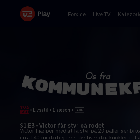
Forside
Live TV
Kategori
•
Livsstil
•
1 sæson
•
S1:E3 • Victor får styr på rodet
Victor hjælper med at få styr på 20 paller genbru
én af 40 medarbejdere, der hver dag knokler i
...
L