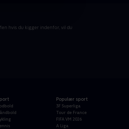
hvis du kigger indenfor, vil du
port
Populær sport
odbold
3F Superliga
åndbold
Tour de France
ykling
FIFA VM 2026
ennis
A Liga