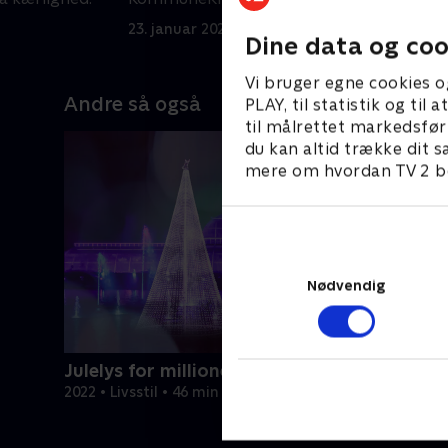
23. januar 2026 • 9 min
3
Dine data og coo
Vi bruger egne cookies o
Andre så også
PLAY, til statistik og ti
til målrettet markedsfør
du kan altid trække dit s
mere om hvordan TV 2 be
Nødvendig
Julelys for millioner
2022 • Livsstil • 46 min