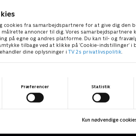
0. januar 2026 • 9 min
6. februar 2026 • 9 mi
kies
g cookies fra samarbejdspartnere for at give dig den b
l at målrette annoncer til dig. Vores samarbejdspartner
ing på egne og andres platforme. Du kan til- og fravæl
amtykke tilbage ved at klikke på ’Cookie-indstillinger’ i
handler dine oplysninger i
TV 2s privatlivspolitik
.
Samtykkevalg
Præferencer
Statistik
Jul på slottet - Warwick
N
2020 • Livsstil • 46 min
2
Kun nødvendige cookie