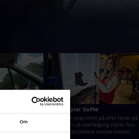
uise
6. Elif styrer SoMe
ngshæmmet, men
Elif har en skærmtid på otte timer på
Om
rsøg fået kørekort
Instagram, så selvfølgelig styrer hun
igt brugt på
genbrugsbutikkens sociale medier.