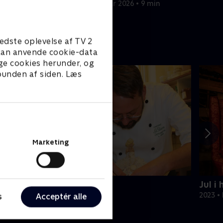
13. februar 2026 • 9 min
n
edste oplevelse af TV 2
e kan anvende cookie-data
ge cookies herunder, og
 bunden af siden. Læs
Marketing
ytår hos La Glace
Jul i
018 • Livsstil • 37 min
2023 • 
s
Acceptér alle